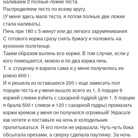
наливаем 2 полные ложки теста.
Распределяем тесто по всему кругу.
(У меня здесь мало теста, я потом полные две ложки
стала наливать).
Печь при 180 с 5 минут или до легкого зарумянивания.
С готового коржа сразу снять бумагу и положить на
кухонное полотенце.
Таким образом выпечь все коржи. В том случае, если у
кого помещается, можно и по два коржа печь.
Т. к. сгущенку я варила сама и у меня получилось ее
ровно 600 г.
И я решила из оставшихся 200 г еще замесить пол
порции теста и у меня вышло всего из 1, 5 порции 9
коржей сливки взбить с сахарной пудрой (для 1, 5 порции
я брала 500 г сливок и 120 г сахарной пудры) промазать
коржи кремом у меня он получился огромный! Украсьте
как хотите и поставьте на ночь в холодильник
пропитываться. Я его почти не украшала. Чуть-чуть бока
обсыпала орехами, а сверху сделала паутинку. За ночь