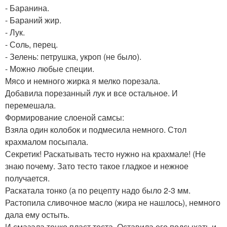
- Баранина.
- Бараний жир.
- Лук.
- Соль, перец.
- Зелень: петрушка, укроп (не было).
- Можно любые специи.
Мясо и немного жирка я мелко порезала.
Добавила порезанный лук и все остальное. И
перемешала.
Формирование слоеной самсы:
Взяла один колобок и подмесила немного. Стол
крахмалом посыпала.
Секретик! Раскатывать тесто нужно на крахмале! (Не
знаю почему. Зато тесто такое гладкое и нежное
получается.
Раскатала тонко (а по рецепту надо было 2-3 мм.
Растопила сливочное масло (жира не нашлось), немного
дала ему остыть.
И смазала тонко пласт теста. Оставила его подсыхать и