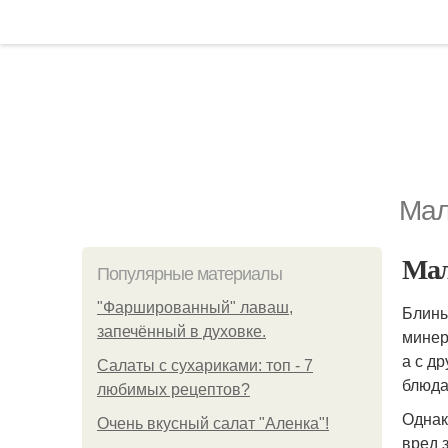
Мал
Мал
Популярные материалы
"Фаршированный" лаваш,
Блины
запечённый в духовке.
минер
а с д
Салаты с сухариками: топ - 7
блюда
любимых рецептов?
Однак
Очень вкусный салат "Аленка"!
вред 