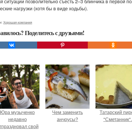
ой ситуации позволительно съесть 2–3 блинчика в первой по
еские нагрузки (хотя бы в виде ходьбы).
и:
Хорошая компания
авилось? Поделитесь с друзьями!
Юра музыченко
Чем заменить
Татарский пир
недавно
анчоусы?
"Сметанник".
тпраздновал свой