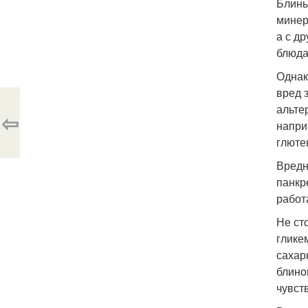
Блины
минер
а с д
блюда
Однак
вред 
альте
⇦
напри
глюте
Вредн
панкр
работ
Не ст
глике
сахар
блино
чувст