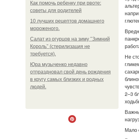
Как помочь ребенку при рвоте:
альте
советы для родителей
напри
глюте
10 лучших рецептов домашнего
мороженого.
Вредн
панкр
Салат из огурцов на зиму "Зимний
работ
Король" (стерилизация не
требуется).
Не ст
глике
Юра музыченко недавно
сахар
отпраздновал свой день рождения
блино
в кругу самых близких и родных
чувст
людей.
2–3 б
ходьб
Важны
нагру
Мало 