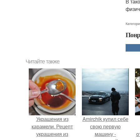
В так
физич
Категори
Понр
Читайте также
Украшения из
Amirchik купил себе
карамели. Рецепт
свою первую
украшения из
машину -
о