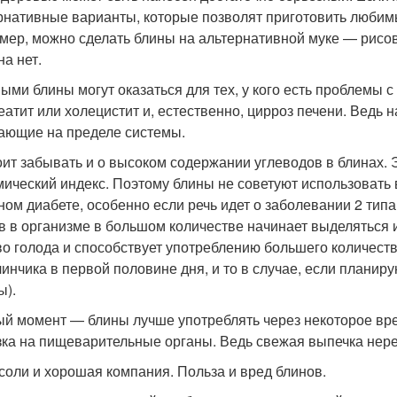
рнативные варианты, которые позволят приготовить любимый
мер, можно сделать блины на альтернативной муке — рисово
на нет.
ыми блины могут оказаться для тех, у кого есть проблемы 
еатит или холецистит и, естественно, цирроз печени. Ведь 
ающие на пределе системы.
оит забывать и о высоком содержании углеводов в блинах. 
мический индекс. Поэтому блины не советуют использовать
ном диабете, особенно если речь идет о заболевании 2 типа
в в организме в большом количестве начинает выделяться
во голода и способствует употреблению большего количеств
линчика в первой половине дня, и то в случае, если планиру
ы).
й момент — блины лучше употреблять через некоторое вре
зка на пищеварительные органы. Ведь свежая выпечка нере
соли и хорошая компания. Польза и вред блинов.