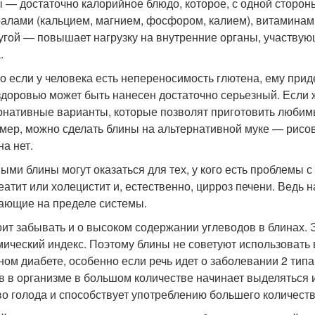
 — достаточно калорийное блюдо, которое, с одной сторон
алами (кальцием, магнием, фосфором, калием), витаминами
ругой — повышает нагрузку на внутренние органы, участву
.
о если у человека есть непереносимость глютена, ему приде
здоровью может быть нанесен достаточно серьезный. Если ж
рнативные варианты, которые позволят приготовить любимый
мер, можно сделать блины на альтернативной муке — рисово
на нет.
ыми блины могут оказаться для тех, у кого есть проблемы 
еатит или холецистит и, естественно, цирроз печени. Ведь 
ающие на пределе системы.
оит забывать и о высоком содержании углеводов в блинах. 
мический индекс. Поэтому блины не советуют использовать
ном диабете, особенно если речь идет о заболевании 2 типа
в в организме в большом количестве начинает выделяться
во голода и способствует употреблению большего количест