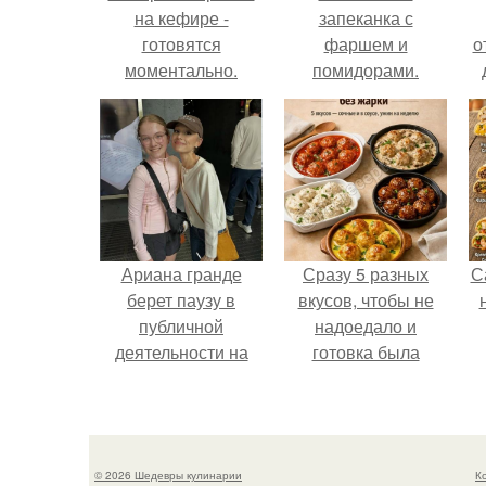
на кефире -
запеканка с
готовятся
фаршем и
о
моментально.
помидорами.
Ариана гранде
Сразу 5 разных
С
берет паузу в
вкусов, чтобы не
публичной
надоедало и
деятельности на
готовка была
фоне слухов о
проще.
своем здоровье.
© 2026 Шедевры кулинарии
К