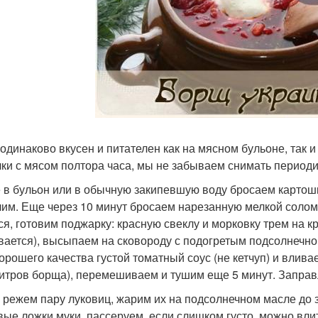
одинаково вкусен и питателен как на мясном бульоне, так 
чки с мясом полтора часа, мы не забываем снимать периоди
 в бульон или в обычную закипевшую воду бросаем картошк
лим. Еще через 10 минут бросаем нарезанную мелкой соломк
ся, готовим поджарку: красную свеклу и морковку трем на к
вается), высыпаем на сковороду с подогретым подсолнечн
хорошего качества густой томатный соус (не кетчуп) и влива
литров борща), перемешиваем и тушим еще 5 минут. Заправ
 режем пару луковиц, жарим их на подсолнечном масле до з
вые ложки муки, пассеруем, если слишком густо, можно вли