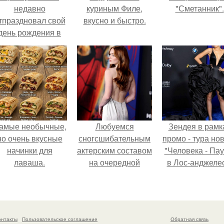
недавно
куриным Филе,
"Сметанник".
тпраздновал свой
вкусно и быстро.
день рождения в
кругу самых
близких и родных
людей.
амые необычные,
Любуемся
Зендея в рамк
но очень вкусные
сногсшибательным
промо - тура но
начинки для
актерским составом
"Человека - Пау
лаваша.
на очередной
в Лос-анджеле
премьере нового
человека - паука.
онтакты
Пользовательское соглашение
Обратная связь