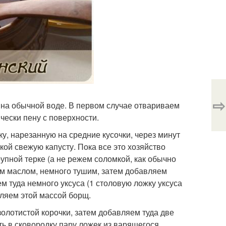
⇨
и на обычной воде. В первом случае отвариваем
чески пену с поверхности.
у, нарезанную на средние кусочки, через минут
ой свежую капусту. Пока все это хозяйство
рупной терке (а не режем соломкой, как обычно
ом маслом, немного тушим, затем добавляем
ем туда немного уксуса (1 столовую ложку уксуса
ляем этой массой борщ.
олотистой корочки, затем добавляем туда две
ть в сковородку пару ложек из варящегося