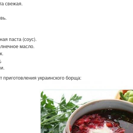
та свежая.
вь.
ная паста (соус).
лнечное масло.
к.
.
и.
т приготовления украинского борща: