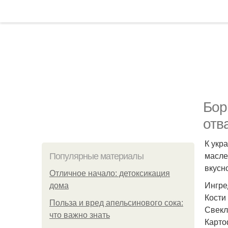
Бор
отв
К укр
масле
Популярные материалы
вкусн
Отличное начало: детоксикация
Ингре
дома
Кости
Польза и вред апельсинового сока:
Свекл
что важно знать
Карто