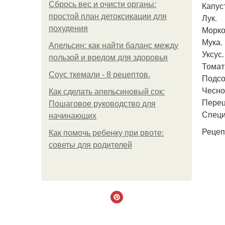
Сбрось вес и очисти органы:
Капус
простой план детоксикации для
Лук.
похудения
Морко
Мука.
Апельсин: как найти баланс между
Уксус.
пользой и вредом для здоровья
Томат
Соус ткемали - 8 рецептов.
Подсо
Чесно
Как сделать апельсиновый сок:
Перец
Пошаговое руководство для
Специ
начинающих
Рецеп
Как помочь ребенку при рвоте:
советы для родителей