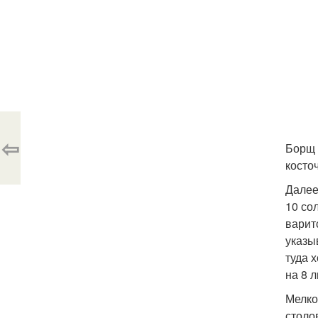
⇦
Борщ 
косто
Далее
10 со
варит
указы
туда 
на 8 
Мелко
столо