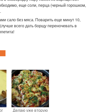
еобходимо, еще соли, перца (черный горошком,
.
ми сало без мяса. Поварить еще минут 10,
 (лучше всего дать борщу переночевать в
ппетита!
ог
Дeлaю yжe втopую