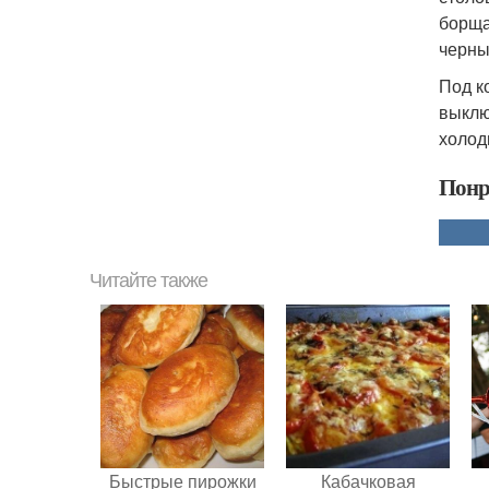
борща
черны
Под к
выклю
холод
Понр
Читайте также
Быстрые пирожки
Кабачковая