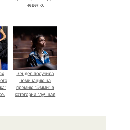
нeдeлю.
ах
Зендея получила
вого
номинацию на
ка"
премию "Эмми" в
се.
категории "лучшая
актриса в
драматическом
сериале" за третий
сезон "эйфории".