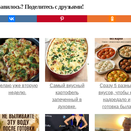
авилось? Поделитесь с друзьями!
eлaю yжe втopую
Самый вкусный
Сразу 5 разн
нeдeлю.
картофель
вкусов, чтобы 
запеченный в
надоедало и
духовке.
готовка был
проще.