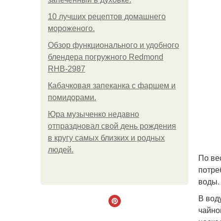
10 лучших рецептов домашнего
мороженого.
Обзор функционального и удобного
блендера погружного Redmond
RHB-2987
Кабачковая запеканка с фаршем и
помидорами.
Юра музыченко недавно
отпраздновал свой день рождения
в кругу самых близких и родных
людей.
По ве
потре
воды.
В вод
чайно