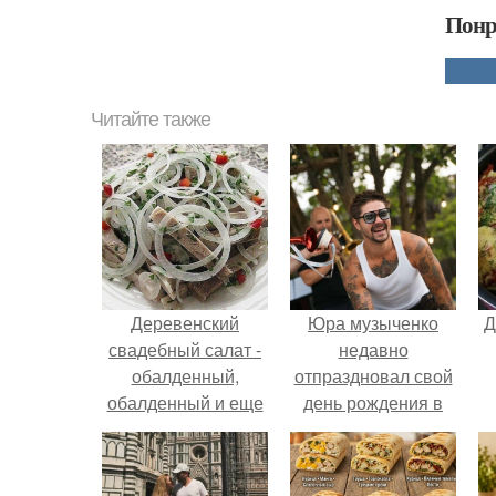
Понр
Читайте также
Деревенский
Юра музыченко
Д
свадебный салат -
недавно
обалденный,
отпраздновал свой
обалденный и еще
день рождения в
раз обалденный!
кругу самых
близких и родных
людей.