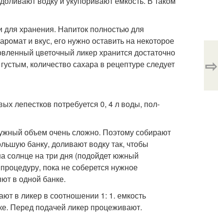
доливают водку и укупоривают емкость. В таком
и для хранения. Напиток полностью для
ромат и вкус, его нужно оставить на некоторое
овленный цветочный ликер хранится достаточно
⇨
 густым, количество сахара в рецептуре следует
ых лепестков потребуется 0, 4 л воды, пол-
 нужный объем очень сложно. Поэтому собирают
льшую банку, доливают водку так, чтобы
на солнце на три дня (подойдет южный
процедуру, пока не соберется нужное
ют в одной банке.
ют в ликер в соотношении 1: 1. емкость
ике. Перед подачей ликер процеживают.