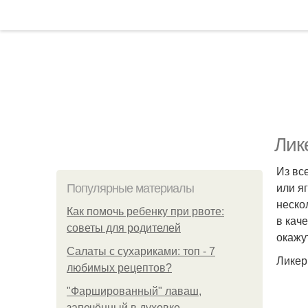
Лик
Из вс
или я
Популярные материалы
неско
Как помочь ребенку при рвоте:
в кач
советы для родителей
окажу
Салаты с сухариками: топ - 7
Ликер
любимых рецептов?
"Фаршированный" лаваш,
запечённый в духовке.