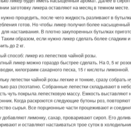
лько ликер будет иметь насыщенный аромат. Далее в сироп 
янии заготовку ликера оставляют на месяц в темном месте.
 нужно процедить, после чего жидкость разливают в бутылк
ебления готов. Но чтобы ликер получил более насыщенный а
 для настаивания. В плотно закупоренных бутылках пригот
. Таким образом, если нужно ликер сделать более сладким и
ить до 2 кг.
ый способ: ликер из лепестков чайной розы.
тный ликер можно гораздо быстрее сделать. На 0, 5 кг розов
 водки, килограмм сахарного песка, 15 г кислоты лимонной.
льку лепестки чайной розы легкие и тонкие, сразу собрать
лько раз (поэтапно. Собранные лепестки складывают в небо
сть чуть покрыла лепестковую массу. Емкость выставляют 
онник. Когда раскроются следующие бутоны роз, повторяют 
ество сырья. Все порционные части процеживают и соединя
у добавляют лимонку, сахар, проваривают сироп. Его долива
оривают и оставляют настаиваться трое суток в холодильн