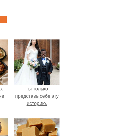
ых
Ты только
не
представь себе эту
историю.
а