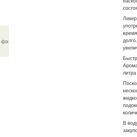
наско
состо
Ликер
употр
время
⇦
долго
увелич
Быстр
Арома
литра
Поско
неско
жидко
подок
колич
В вод
закуп