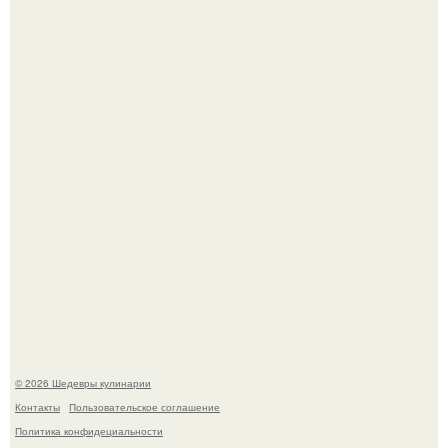
Сын Луи де фюнеса, который выбрал свой путь.
Самая популярная еда летом - мороженое.
© 2026 Шедевры кулинарии
Контакты
Пользовательское соглашение
Политика конфидециальности