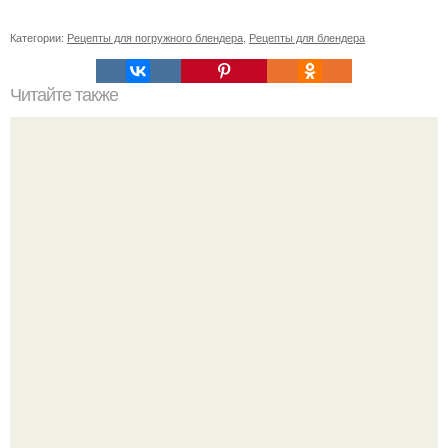
Категории:
Рецепты для погружного блендера
,
Рецепты для блендера
Читайте также
Украшения из карамели. Рецепт украшения из карамели
для тортов и пирожных.