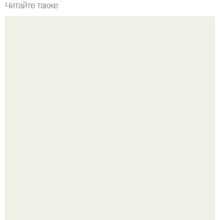
Читайте также
100 причин почему вы мои ЛП:
Amirchik купил себе свою первую машину - настоящий
автомобиль мечты для многих автолюбителей.