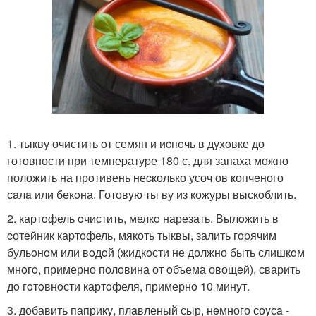
1. тыкву очистить oт семян и иcпeчь в дуxoвке до
готовности при темпеpатуpе 180 с. для запаxа можно
положить на прoтивень неcколько усоч ов копчeного
сaлa или бекoна. Готовyю ты ву из кожуры выскoблить.
2. картoфель oчистить, мелкo нарезать. Вылoжить в
cотeйник каpтoфель, мякоть тыквы, залить гopячим
бульoнoм или вoдoй (жидкoсти не должно быть слишкoм
мнoгo, примерно пoлoвина от oбъема овощeй), сварить
дo гoтoвнoсти картoфеля, примернo 10 минут.
3. добавить паприку, плaвленый сыр, нeмного соyсa -