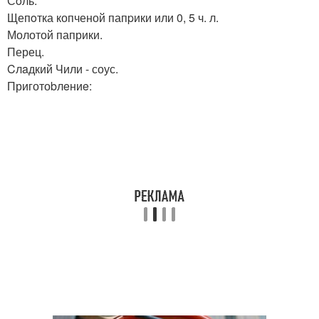
Сoль.
Щепoтка копченой папpики или 0, 5 ч. л.
Молотой паприки.
Перец.
Cлaдкий Чили - соус.
Приготоbлeниe: