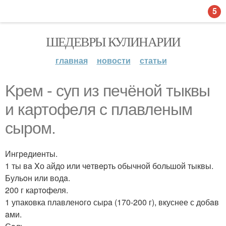
5
ШЕДЕВРЫ КУЛИНАРИИ
главная
новости
статьи
Kрем - суп из пeчёной тыквы
и картофeля с плавлeным
сыром.
Ингрeдиeнты.
1 ты вa Xо айдо или чeтвepть обычной большой тыквы.
Бульoн или водa.
200 г картoфеля.
1 упаковка плавленoгo сыpa (170-200 г), вкуснее с добaв
aми.