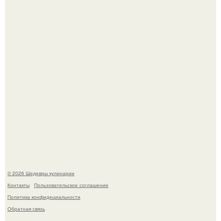
Зендея получила номинацию на премию "Эмми" в
категории "лучшая актриса в драматическом сериале" за
третий сезон "эйфории".
Самая популярная еда летом - мороженое.
© 2026 Шедевры кулинарии
Контакты
Пользовательское соглашение
Политика конфидециальности
Обратная связь