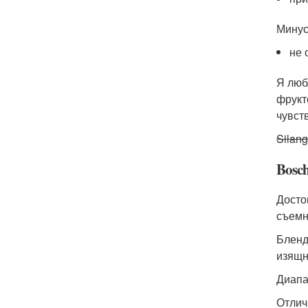
Мину
не 
Я люб
фрукт
чувст
Silan
Bosc
Досто
съемн
Бленд
изящн
Диапа
Отлич