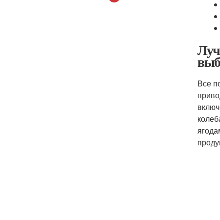
Луч
выб
Все п
приво
включ
колеб
ягода
проду