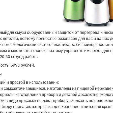
ныйдля смузи оборудованный защитой от перегрева и нес
х деталей, поэтому полностью безопасен для вас и ваших 
очного экологически чистого пластика, как и шейкер, поста
амм и множества кнопок, поэтому управлять им легко, для 
 20-30 секунд работы.
ость: 5990 рублей.
ы
кий и простой в использовании;
и самозатачивающиеся, изготовлены из пищевой нержаве
ериалы изготовления прибора и деталей абсолютно эколог
ки в виде присосок не дают прибору скользить по поверхно
ейкеру прилагаются крышка для хранения и питьевая крыш
бор оборудован защитой от перегрева.