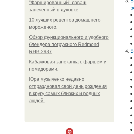
Б
"Фаршированный" лаваш,
р
запечённый в духовке.
10 лучших рецептов домашнего
мороженого.
Обзор функционального и удобного
блендера погружного Redmond
Б
RHB-2987
Кабачковая запеканка с фаршем и
помидорами.
Юра музыченко недавно
отпраздновал свой день рождения
в кругу самых близких и родных
людей.