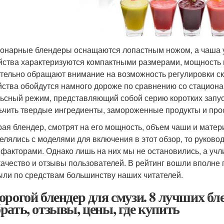
онарные блендеры оснащаются лопастным ножом, а чаша ус
йства характеризуются компактными размерами, мощность н
тельно обращают внимание на возможность регулировки с
йства обойдутся намного дороже по сравнению со стациона
ьсный режим, представляющий собой серию коротких запус
ьчить твердые ингредиенты, замороженные продукты и прос
ая блендер, смотрят на его мощность, объем чаши и матери
елялись с моделями для включения в этот обзор, то руков
факторами. Однако лишь на них мы не остановились, а учл
качество и отзывы пользователей. В рейтинг вошли вполне
ыли по средствам большинству наших читателей.
орогой блендер для смузи. 8 лучших бл
рать, отзывы, цены, где купить