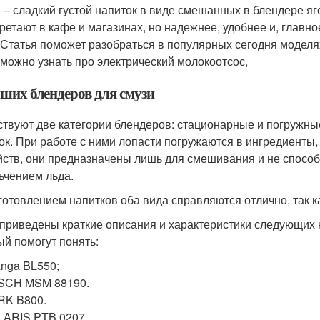
 – сладкий густой напиток в виде смешанных в блендере яг
ретают в кафе и магазинах, но надежнее, удобнее и, главно
 Статья поможет разобраться в популярных сегодня моделя
 можно узнать про электрический молокоотсос,
чших блендеров для смузи
твуют две категории блендеров: стационарные и погружн
ок. При работе с ними лопасти погружаются в ингредиенты, 
йств, они предназначены лишь для смешивания и не способ
ьчением льда.
готовлением напитков оба вида справляются отлично, так к
приведены краткие описания и характеристики следующих 
ый помогут понять:
anga BL550;
SCH MSM 88190.
RK B800.
ARIS PTB 0207.