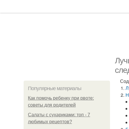
Луч
сле
Сод
Л
Популярные материалы
Н
Как помочь ребенку при рвоте:
советы для родителей
Салаты с сухариками: топ - 7
любимых рецептов?