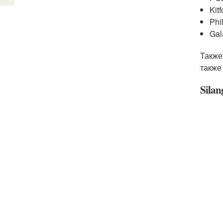
Kit
Phi
Gal
Также
также
Sila