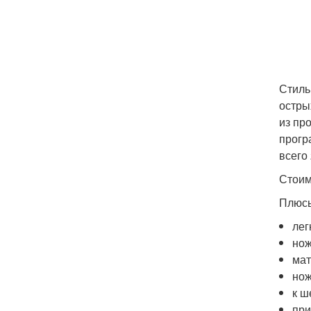
Стиль
остры
из пр
прогр
всего
Стоим
Плюс
лег
нож
мат
нож
к ш
при