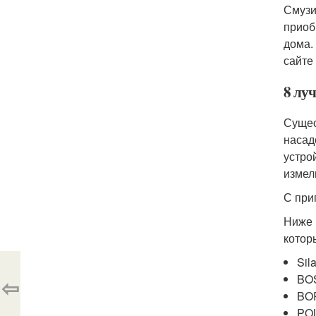
Смузи
приоб
дома.
сайте
8 лу
Сущес
насад
устро
измел
С при
Ниже 
котор
Sil
BO
⇦
BO
POL