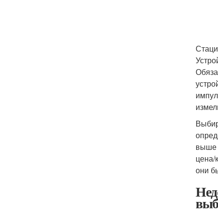
Стаци
Устро
Обяза
устро
импул
измел
Выбир
опред
выше 
цена/
они б
Нед
выб