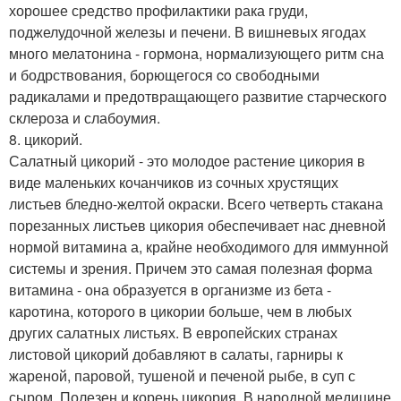
хорошее средство профилактики рака груди,
поджелудочной железы и печени. В вишневых ягодах
много мелатонина - гормона, нормализующего ритм сна
и бодрствования, борющегося co свободными
радикалами и предотвращающего развитие старческого
склероза и слабоумия.
8. цикорий.
Салатный цикорий - это молодое растение цикория в
виде маленьких кочанчиков из сочных хрустящих
листьев бледно-желтой окраски. Всего четверть стакана
порезанных листьев цикория обеспечивает нас дневной
нормой витамина а, крайне необходимого для иммунной
системы и зрения. Причем это самая полезная форма
витамина - она образуется в организме из бета -
каротина, которого в цикории больше, чем в любых
других салатных листьях. В европейских странах
листовой цикорий добавляют в салаты, гарниры к
жареной, паровой, тушеной и печеной рыбе, в суп с
сыром. Полезен и корень цикория. В народной медицине