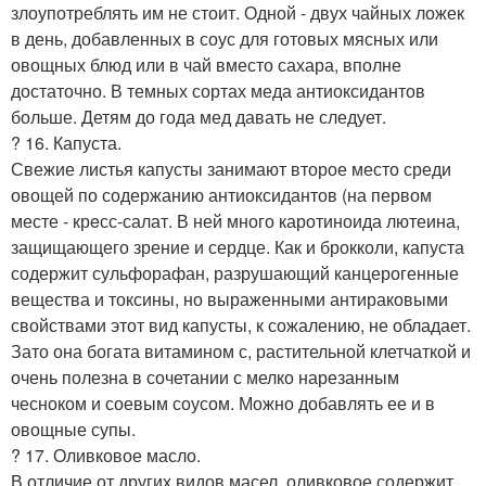
злоупотреблять им не стоит. Одной - двух чайных ложек
в день, добавленных в соус для готовых мясных или
овощных блюд или в чай вместо сахара, вполне
достаточно. В темных сортах меда антиоксидантов
больше. Детям до года мед давать не следует.
? 16. Капуста.
Свежие листья капусты занимают второе место среди
овощей по содержанию антиоксидантов (на первом
месте - крeсс-салат. В ней много каротиноида лютеина,
защищающего зрение и сердце. Как и брокколи, капуста
содержит сульфорафан, разрушающий канцерогенные
вещества и токсины, но выраженными антираковыми
свойствами этот вид капусты, к сожалению, не обладает.
Зато она богата витамином с, растительной клетчаткой и
очень полезна в сочетании с мелко нарезанным
чесноком и соевым соусом. Можно добавлять ее и в
овощные супы.
? 17. Оливковое масло.
В отличие от других видов масел, оливковое содержит