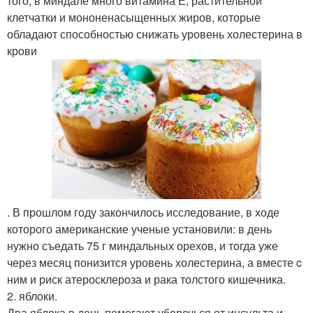
того, в миндале много витамина Е, растительной
клетчатки и мононенасыщенных жиров, которые
обладают способностью снижать уровень холестерина в
крови
. В прошлом году закончилось исследование, в ходе
которого американские ученые установили: в день
нужно съедать 75 г миндальных орехов, и тогда уже
через месяц понизится уровень холестерина, а вместе c
ним и риск атеросклероза и рака толстого кишечника.
2. яблоки.
Два яблока в день помогают уберечься от инсульта и