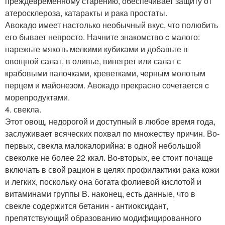
преждевременному старению, обеспечивает защиту от
атеросклероза, катаракты и рака простаты.
Авокадо имеет настолько необычный вкус, что полюбить
его бывает непросто. Начните знакомство c малого:
нарежьте мякоть мелкими кубиками и добавьте в
овощной салат, в оливье, винегрет или салат с
крабовыми палочками, креветками, черным молотым
перцем и майонезом. Авокадо прекрасно сочетается c
морепродуктами.
4. свекла.
Этот овощ, недорогой и доступный в любое время года,
заслуживает всяческих похвал по множеству причин. Во-
первых, свекла малокалорийна: в одной небольшой
свеколке не более 22 ккал. Во-вторых, ее стоит почаще
включать в свой рацион в целях профилактики рака кожи
и легких, поскольку она богата фолиевой кислотой и
витаминами группы B. наконец, есть данные, что в
свекле содержится бетанин - антиоксидант,
препятствующий образованию модифицированного