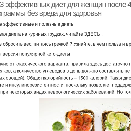
-3 эффективных диет для женщин после 4
ограммы без вреда для здоровья
 эффективные и полезные диеты
вая диета на куриных грудках, читайте ЗДЕСЬ .
е сбросить вес, питаясь гречкой ? Узнайте, в чем польза и 
я версия популярной кето-диеты
ичие от классического варианта, правила здесь достаточно
елков, а количество углеводов в день должно составлять не 
ых овощей). Общая калорийность – 1500 калорий. Такая ди
те и инсулинорезистентности, поскольку позволяет поддерж
 при некоторых видах неврологических заболеваний. Но то