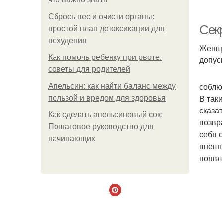
Сбрось вес и очисти органы:
Сек
простой план детоксикации для
похудения
Женщи
Как помочь ребенку при рвоте:
допус
советы для родителей
соблю
Апельсин: как найти баланс между
В так
пользой и вредом для здоровья
сказа
Как сделать апельсиновый сок:
возвр
Пошаговое руководство для
себя 
начинающих
внешн
появл