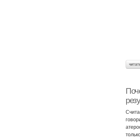
читат
Поче
резу
Счита
говор
атеро
тольк