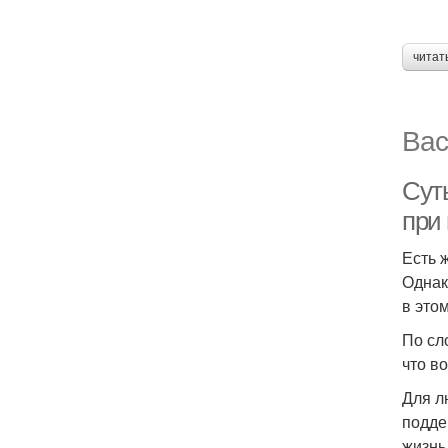
читат
Вас
Сут
при
Есть 
Однак
в это
По сл
что в
Для л
подде
жизнь