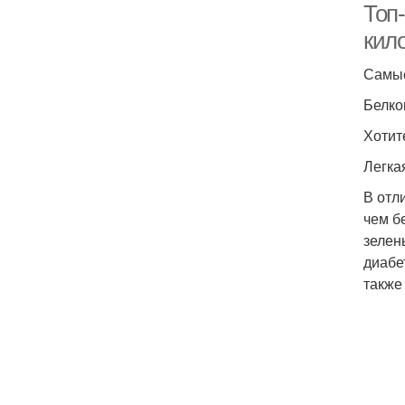
Топ
кил
Самые
Белко
Хотит
Легка
В отл
чем б
зелен
диабе
также