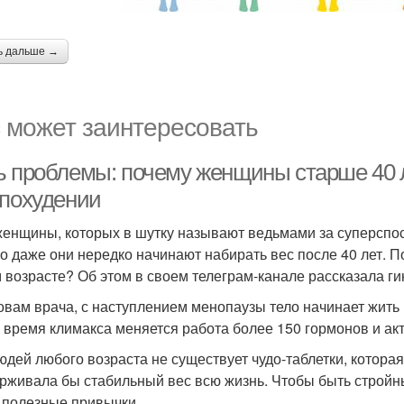
ь дальше →
 может заинтересовать
ь проблемы: почему женщины старше 40 л
 похудении
женщины, которых в шутку называют ведьмами за суперспособ
о даже они нередко начинают набирать вес после 40 лет. П
м возрасте? Об этом в своем телеграм-канале рассказала г
овам врача, с наступлением менопаузы тело начинает жить 
о время климакса меняется работа более 150 гормонов и ак
юдей любого возраста не существует чудо-таблетки, котора
рживала бы стабильный вес всю жизнь. Чтобы быть стройны
 полезные привычки.