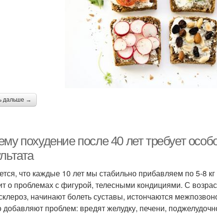
ь дальше →
му похудение после 40 лет требует особо
льтатa
ется, что каждые 10 лет мы стабильно прибавляем по 5-8 кг
ит о проблемах с фигурой, телесными кондициями. С возра
склероз, начинают болеть суставы, истончаются межпозвон
о добавляют проблем: вредят желудку, печени, поджелудочн