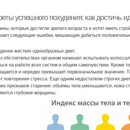
реты успешного похудения: как достичь и
ны, которые достигли зрелого возраста и хотят иметь стро
кают следующие ошибки, мешающие добиться положительно
дение жестких однообразных диет.
их обстоятельствах организм начинает испытывать колосса
ться на работе всех систем и общем самочувствии. Кроме т
ащается и нередко превышает первоначальное значение. Т
от повторения стресса. Еще одним недостатком строгих дие
их признаков старения: объёмы тела уменьшаются, кожа ста
яются глубокие морщины;