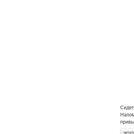
Сидет
Напом
привы
читат