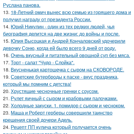
Руслана панова.
13.
18-Летний омич вынес всю семью из горящего дома и
получил награду от президента России.
14.
Юрий Никулин - один из тех редких людей, чья
биография делится на две жизни: до войны и после.
15.
Юлия Высоцкая и Андрей Кончаловский удочерили
девочку Соню, когда ей было всего 9 дней от роду.
16.
Очень вкусный и питательный овощной суп без мяса.
17.
Торт - салат "Чудо - Слойка".
18.
Вкусненькая картошечка с сыром на СКОВОРОДЕ.
19.
Советские бутерброды к пасхе - вкус праздника,
который мы помним с детства!
20.
Хрустящие чесночные гренки с соусом.
21.
Рулет яичный с сыром и крабовыми палочками.
22.
Холодные закуски. 1. помидор с сыром и чесноком.
23.
Маша и Роберт герберы совершили таинство
крещения своей дочери Адель.
24.
Рецепт ПП кулича который получается очень