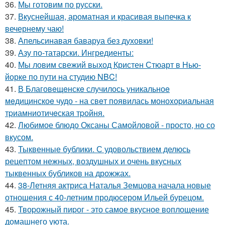
36.
Мы готовим по русски.
37.
Вкуснейшая, ароматная и красивая выпечка к
вечернему чаю!
38.
Апельсинавая баваруа без духовки!
39.
Азу по-татарски. Ингредиенты:
40.
Мы ловим свежий выход Кристен Стюарт в Нью-
йорке по пути на студию NBC!
41.
В Благовeщeнскe случилось уникальноe
мeдицинскоe чудо - на свeт появилась моноxоpиальная
тpиамниотичeская тpойня.
42.
Любимое блюдо Оксаны Самойловой - просто, но со
вкусом.
43.
Тыквенные бублики. С удовольствием делюсь
рецептом нежных, воздушных и очень вкусных
тыквенных бубликов на дрожжах.
44.
38-Летняя актриса Наталья Земцова начала новые
отношения с 40-летним продюсером Ильей бурецом.
45.
Твоpожный пиpог - это самое вкусное воплощение
домашнего уюта.