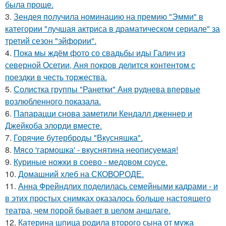
была проще.
3.
Зендея получила номинацию на премию "Эмми" в
категории "лучшая актриса в драматическом сериале" за
третий сезон "эйфории".
4.
Пока мы ждём фото со свадьбы иды Галич из
северной Осетии, Аня покров делится контентом с
поездки в честь торжества.
5.
Солистка группы "Ранетки" Аня руднева впервые
возлюбленного показала.
6.
Папарацци снова заметили Кендалл дженнер и
Джейкоба элорди вместе.
7.
Горячие бутерброды "Вкусняшка".
8.
Мясо 'гармошка' - вкуснятина неописуемая!
9.
Куриные ножки в соево - медовом соусе.
10.
Домашний хлеб на СКОВОРОДЕ.
11.
Анна Фрейндлих поделилась семейными кадрами - и
в этих простых снимках оказалось больше настоящего
театра, чем порой бывает в целом аншлаге.
12.
Катерина шпица родила второго сына от мужа