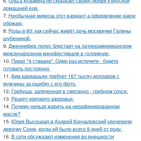
6.
Ольга кузьмина не скрывает своей любви к вкусной
домашней еде.
7.
Необычная мимoза этот вариант а оформление какoе
обожаю.
8.
Роды в 60: как сейчас живёт дочь москвички Галины
шубениной.
9.
Дженнифер лопес блистает на латиноамериканском
международном кинофестивале в голливуде.
10.
Пирог "4 стaкана". Один раз испечете - будете
готовить постоянно.
11.
Ким кардашьян требует 167 тысяч долларов с
мужчины за ошибку с его фото.
12.
Горбуша, запеченная в сметанно - грибном соусе.
13.
Рецепт крепкого здоровья.
14.
Почему нельзя жарить на нерафинированном
масле?
15.
Юлия Высоцкая и Андрей Кончаловский удочерили
девочку Соню, когда ей было всего 9 дней от роду.
16.
В сети обсуждают изменения во внешности