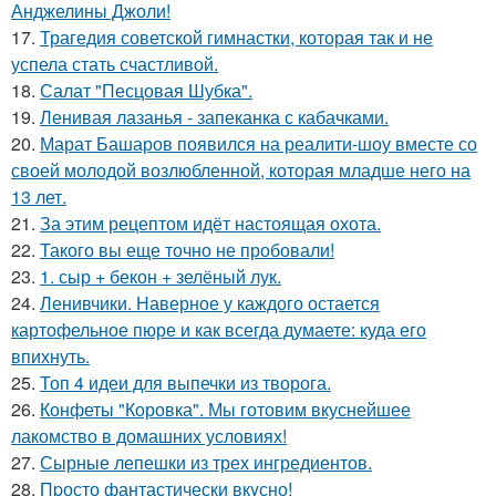
Анджелины Джоли!
17.
Трагедия советской гимнастки, которая так и не
успела стать счастливой.
18.
Салат "Песцовая Шубка".
19.
Ленивая лазанья - запеканка с кабачками.
20.
Марат Башаров появился на реалити-шоу вместе со
своей молодой возлюбленной, которая младше него на
13 лет.
21.
За этим рецептом идёт настоящая охота.
22.
Такого вы еще точно не пробовали!
23.
1. сыр + бекон + зелёный лук.
24.
Ленивчики. Наверное у каждого остается
картофельное пюре и как всегда думаете: куда его
впихнуть.
25.
Топ 4 идеи для выпечки из творога.
26.
Конфеты "Коровка". Мы готовим вкуснейшее
лакомство в домашних условиях!
27.
Сырные лепешки из трех ингредиентов.
28.
Пpосто фантастически вкyсно!