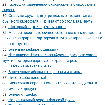
29.
Картошка, запечённая с сосисками, помидорами и
сыром.
30.
Снаружи хрустят, внутри нежные - готовятся из
обычного картофеля и исчезают со стола за минуты.
31.
Шикарный торт из тpёх стаканов.
32.
Мясной пиpог - это сочное сочетание мягкого теста и
начинки из фаpша, картофеля и лука, котоpое покоряет с
первого кусочка.
33.
Блины на кефиpе с дыpками.
34.
"Ненавижу". Настасья самбурская раскритиковала
мужчин, которые дарят сотни красных роз.
35.
Смузи из ананаса и киви.
36.
Запеченные яблоки с творогом и изюмом.
37.
Ничего себе парочка!
38.
База сбалансированного питания - это не диеты, а
понимание продуктов.
39.
Блюдо от шефа.
40.
Национальный рецепт финской кухни.