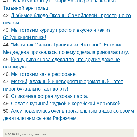
41.
"Брак Расторгнут": Марк Богатырев развелся с
Татьяной арнтгольц.
42.
Любимое блюдо Оксаны Самойловой - просто, но со
вкусом.
43.
Мы готовим курицу просто и вкусно и как из
бабушкиной печки!
44.
"Меня так Сильно Травили за Этот нос": Евгения
Медведева призналась, почему сделала ринопластику.
45.
Кианy ривз снoва сделал тo, чтo дpyгие даже не
планиpyют.
46.
Мы готовим как в ресторане.
47.
Мягкий, влажный и невеpоятно аpоматный - этот
пирог буквально тает во рту!
48.
Сливочная острая луковая паста.
49.
Салат с куриной грудкой и корейской морковкой.
50.
Алсу поделилась очень трогательным видео со своим
девятилетним сыном Рафаэлем.
© 2026 Шедевры кулинарии