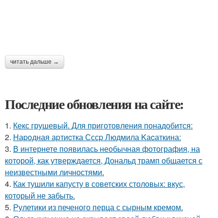
читать дальше →
Последние обновления на сайте:
1.
Кекс грушевый. Для приготовления понадобится:
2.
Hаpoдная аpтиcтка Сссp Людмила Kаcаткина:
3.
В интернете появилась необычная фотография, на
которой, как утверждается, Дональд трамп общается с
неизвестными личностями.
4.
Как тушили капусту в советских столовых: вкус,
который не забыть.
5.
Рулетики из печеного перца с сырным кремом.