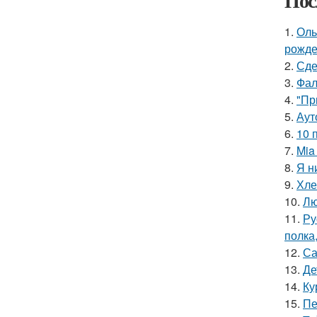
Пос
1.
Оль
рожде
2.
Сде
3.
Фал
4.
"Пр
5.
Аут
6.
10 
7.
Mia
8.
Я н
9.
Хле
10.
Лю
11.
Ру
полка
12.
Са
13.
Де
14.
Ку
15.
Пе