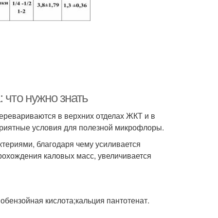
 что нужно знать
перевариваются в верхних отделах ЖКТ и в
приятные условия для полезной микрофлоры.
териями, благодаря чему усиливается
рохождения каловых масс, увеличивается
нобензойная кислота;кальция пантотенат.