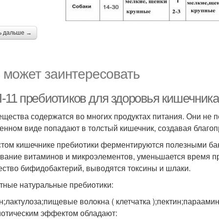
ь дальше →
 может заинтересовать
-11 пребиотиков для здоровья кишечника:
ещества содержатся во многих продуктах питания. Они не 
енном виде попадают в толстый кишечник, создавая благо
стом кишечнике пребиотики ферментируются полезными бак
вание витаминов и микроэлементов, уменьшается время п
ество бифидобактерий, выводятся токсины и шлаки.
тные натуральные пребиотики:
н;лактулоза;пищевые волокна ( клетчатка );пектин;параами
отическим эффектом обладают: