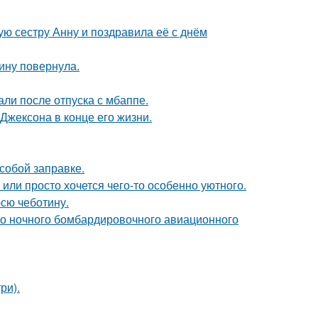
ю сестру Анну и поздравила её с днём
пину повернула.
ли после отпуска с мбаппе.
Джексона в конце его жизни.
особой заправке.
 или просто хочется чего-то особенно уютного.
юсю чеботину.
го ночного бомбардировочного авиационного
ри).