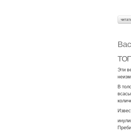
читат
Вас
ТОП
Эти в
неизм
В тол
всасы
колич
Извес
инули
Преби