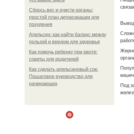
связа
Сбрось вес и очисти органы:
простой план детоксикации для
Вывод
похудения
Сложн
Апельсин: как найти баланс между
работ
пользой и вредом для здоровья
Жирно
Как помочь ребенку при рвоте:
орган
советы для родителей
Попул
Как сделать апельсиновый сок:
кишеч
Пошаговое руководство для
начинающих
Под з
желез