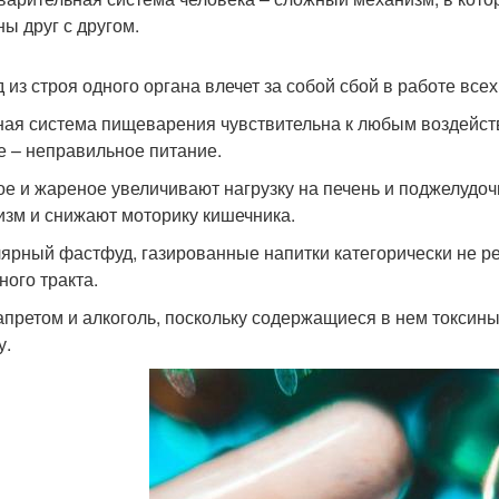
ны друг с другом.
 из строя одного органа влечет за собой сбой в работе все
ая система пищеварения чувствительна к любым воздейств
е – неправильное питание.
е и жареное увеличивают нагрузку на печень и поджелудо
изм и снижают моторику кишечника.
ярный фастфуд, газированные напитки категорически не р
ного тракта.
апретом и алкоголь, поскольку содержащиеся в нем токсин
у.