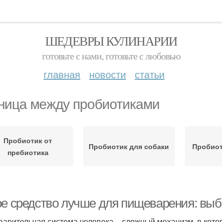
ШЕДЕВРЫ КУЛИНАРИИ
готовьте с нами, готовьте с любовью
главная
новости
статьи
ница между пробиотиками
Пробиотик от
Пробиотик для собаки
Пробиот
пребиотика
ое средство лучше для пищеварения: выб
арительная система человека – сложный механизм, в кото