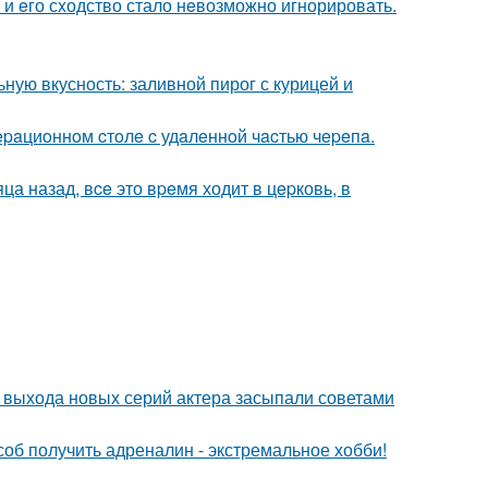
 и eго сxодство стало нeвозможно игнорировать.
ную вкусность: заливной пирог с курицей и
epaциoннoм cтoлe c удaлeннoй чacтью чepeпa.
ца назад, вce это вpeмя ходит в цepковь, в
 выхода новых серий актера засыпали советами
об получить адреналин - экстремальное хобби!