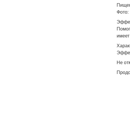
Пищев
Фото: 
Эффек
Помог
имеет
Харак
Эффек
Не от
Продо