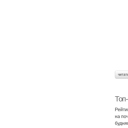
читат
Топ-
Рейти
на по
будням