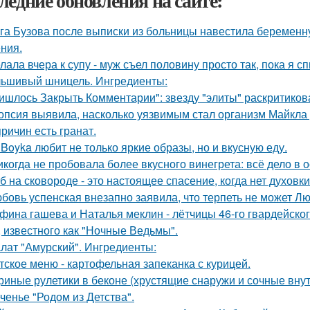
ледние обновления на сайте:
га Бузова после выписки из больницы навестила беременну
ния.
лала вчера к супу - муж съел половину просто так, пока я с
ьшивый шницель. Ингредиенты:
ишлось Закрыть Комментарии": звезду "элиты" раскритикова
опсия выявила, насколько уязвимым стал организм Майкла 
причин есть гранат.
 Boyka любит не только яркие образы, но и вкусную еду.
икогда не пробовала более вкусного винегрета: всё дело в 
б на сковороде - это настоящее спасение, когда нет духовки
бовь успенская внезапно заявила, что терпеть не может Л
фина гашева и Наталья меклин - лётчицы 46-го гвардейско
, известного как "Ночные Ведьмы".
лат "Амурский". Ингредиенты:
тское меню - картофельная запеканка с курицей.
риные рулетики в беконе (хрустящие снаружи и сочные внут
ченье "Родом из Детства".