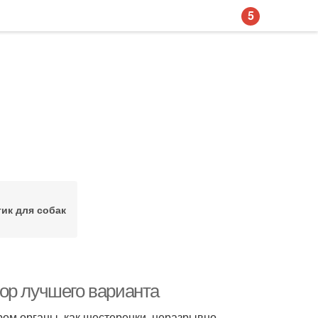
5
ик для собак
ор лучшего варианта
ром органы, как шестеренки, неразрывно