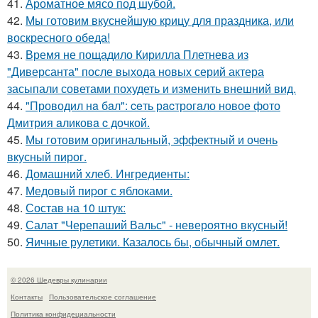
41.
Ароматное мясо под шубой.
42.
Мы готовим вкуснейшую крицу для праздника, или
воскресного обеда!
43.
Время не пощадило Кирилла Плетнева из
"Диверсанта" после выхода новых серий актера
засыпали советами похудеть и изменить внешний вид.
44.
"Проводил нa бaл": ceть рacтрогaло новоe фото
Дмитрия aликовa c дочкой.
45.
Мы готовим оригинальный, эффектный и очень
вкусный пирог.
46.
Домашний хлеб. Ингредиенты:
47.
Медовый пиpог с яблоками.
48.
Состав на 10 штук:
49.
Салат "Черепаший Вальс" - невероятно вкусный!
50.
Яичные рулетики. Казалось бы, обычный омлет.
© 2026 Шедевры кулинарии
Контакты
Пользовательское соглашение
Политика конфидециальности