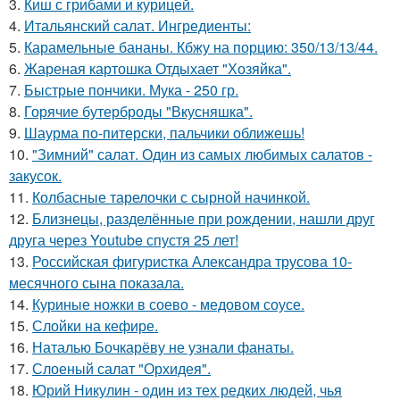
3.
Киш с грибами и курицей.
4.
Итальянский салат. Ингредиенты:
5.
Карамельные бананы. Кбжу на порцию: 350/13/13/44.
6.
Жареная картошка Отдыхает "Хозяйка".
7.
Быстрые пончики. Мука - 250 гр.
8.
Горячие бутерброды "Вкусняшка".
9.
Шаурма по-питерски, пальчики оближешь!
10.
"Зимний" салат. Один из самых любимых салатов -
закусок.
11.
Колбасные тарелочки с сырной начинкой.
12.
Близнецы, разделённые при рождении, нашли друг
друга через Youtube спустя 25 лет!
13.
Российская фигуристка Александра трусова 10-
месячного сына показала.
14.
Куриные ножки в соево - медовом соусе.
15.
Слойки на кефире.
16.
Наталью Бочкарёву не узнали фанаты.
17.
Слоеный салат "Орхидея".
18.
Юрий Никулин - один из тех редких людей, чья