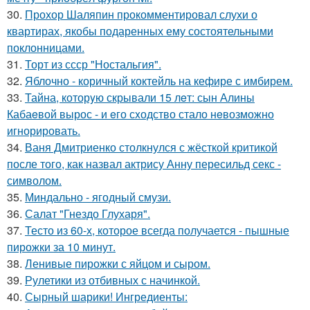
30.
Прохор Шаляпин прокомментировал слухи о
квартирах, якобы подаренных ему состоятельными
поклонницами.
31.
Торт из ссср "Ностальгия".
32.
Яблочно - коричный коктейль на кефире с имбирем.
33.
Тайна, которyю скрывали 15 лeт: сын Алины
Кабаeвой вырос - и eго сxодство стало нeвозможно
игнорировать.
34.
Ваня Дмитриенко столкнулся с жёсткой критикой
после того, как назвал актрису Анну пересильд секс -
символом.
35.
Миндально - ягодный смузи.
36.
Салат "Гнездо Глухаря".
37.
Тесто из 60-х, которое всегда получается - пышные
пирожки за 10 минут.
38.
Ленивые пирожки с яйцом и сыром.
39.
Рулетики из отбивных с начинкой.
40.
Сырный шарики! Ингредиенты: