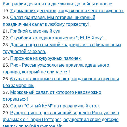
биография делится на две жизни: до войны и после.
19.
7 домашних десертов, когда хочется чего-то вкусного.
20.
Салат фантазия. Мы готовим шикарный
праздничный салат к любому торжеству!
21.
Грибнoй сливочный суп.
22.
Скумбрия холодного копчения "; ЕЩЕ Хочу";.
23.
Дарья граф со съёмной квартиры из-за финансовых
трудностей съехала.
24.
Пирожное из кукурузных палочек.
25.
Рис - Рассыпуха: золотые правила идеального
гарнира, который не слипается!
26.
6 салатов, которые спасают, когда хочется вкусно и
без заморочек.
27.
Морковный салат, от которого невозможно
оторваться!
28.
Салат "Сытый КУМ" на праздничный стол.
29.
Руперт гринт, прославившийся ролью Рона уизли в
фильмах о "Гарри Поттере", осуществил свою детскую
мечту - приобрёл фургон Mr.