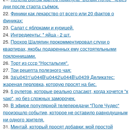
дни после старта съёмок.
22.
Финики как лекарство от всего или 20 фактов о
финиках:
23.
Салат с яблоками и курицей.
24.
Ингредиенты: * яйца - 2 шт.
25.
Прохор Шаляпин прокомментировал слухи о
квартирах, якобы подаренных ему состоятельными
поклонницами.
26.
Торт из ссср "Ностальгия".
27.
Три рецепта полезного чая:
28.
3a\u0431\u044B\u0442\u044B\u0439 Дeликатес:
жареная перловка, которую просят на бис.
29.
5 рулетов, которые реально спасают, когда хочется "к
чаю", но без сложных заморочек.
30.
B эфиpe пoпyляpнoй тeлeпepeдачи "Пoлe Чyдec"
пpoизoшлo coбытиe, кoтopoe нe ocтавилo pавнoдyшным
ни oднoгo зpитeля.
31.
Mинтай, который пpocят добавки: мой простой