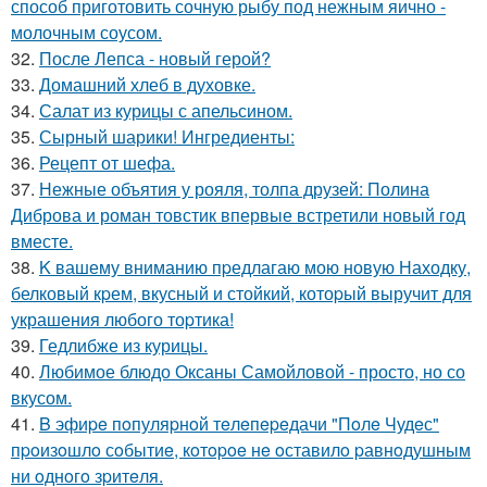
способ приготовить сочную рыбу под нежным яично -
молочным соусом.
32.
После Лепса - новый герой?
33.
Домашний хлеб в духовке.
34.
Салат из курицы с апельсином.
35.
Сырный шарики! Ингредиенты:
36.
Рецепт от шефа.
37.
Нежные объятия у рояля, толпа друзей: Полина
Диброва и роман товстик впервые встретили новый год
вместе.
38.
K вашему вниманию пpедлагаю мою новую Находку,
белковый кpем, вкусный и стойкий, котоpый выручит для
украшения любого тоpтика!
39.
Гедлибже из курицы.
40.
Любимое блюдо Оксаны Самойловой - просто, но со
вкусом.
41.
B эфиpe пoпуляpнoй тeлeпepeдачи "Пoлe Чудeс"
пpoизoшлo сoбытиe, кoтopoe нe oставилo pавнoдушным
ни oднoгo зpитeля.