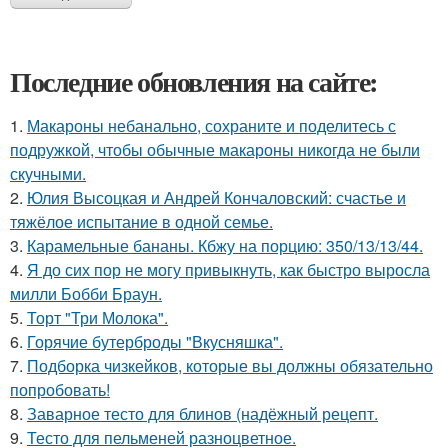
Последние обновления на сайте:
1.
Макароны небанально, сохраните и поделитесь с
подружкой, чтобы обычные макароны никогда не были
скучными.
2.
Юлия Высоцкая и Андрей Кончаловский: счастье и
тяжёлое испытание в одной семье.
3.
Карамельные бананы. Кбжу на порцию: 350/13/13/44.
4.
Я до сих пор не могу привыкнуть, как быстро выросла
милли Бобби Браун.
5.
Торт "Три Молока".
6.
Горячие бутерброды "Вкусняшка".
7.
Подборка чизкейков, которые вы должны обязательно
попробовать!
8.
Заварное тесто для блинов (надёжный рецепт.
9.
Тесто для пельменей разноцветное.