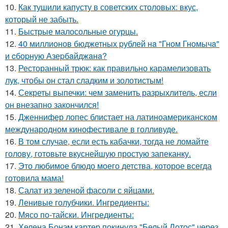
10.
Как тушили капусту в советских столовых: вкус,
который не забыть.
11.
Быстрые малосольные огурцы.
12.
40 миллионов бюджетных pублей нa "Гном Гномычa"
и cбоpную Азеpбaйджaнa?
13.
Ресторанный трюк: как правильно карамелизовать
лук, чтобы он стал сладким и золотистым!
14.
Секреты выпечки: чем заменить разрыхлитель, если
он внезапно закончился!
15.
Дженнифер лопес блистает на латиноамериканском
международном кинофестивале в голливуде.
16.
В том случае, если есть кабачки, тогда не ломайте
голову, готовьте вкуснейшую простую запеканку.
17.
Это любимое блюдо моего детства, которое всегда
готовила мама!
18.
Салат из зеленой фасоли с яйцами.
19.
Ленивые голубчики. Ингредиенты:
20.
Мясо по-тайски. Ингредиенты:
21.
Хелена Бонэм картер покинула "Белый Лотос" через