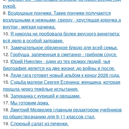
рукой.
9.
Воздушные пончики. Такие пончики получаются
воздушными и нежными, сверху - хрустящая корочка а
внутри - мягкая начинка.
10.
Я никогда не пробовала более вкусного винегрета:
всё дело в особой заправке.
11.
Замечательное обеденное блюдо для всей семьи.
12.
Горбуша, запеченная в сметанно - грибном соусе.
13.
Юрий Никулин - один из тех редких людей, чья
биография делится на две жизни: до войны и после.
14.
Леди гага готовит новый альбом к концу 2026 года.
15.
Судьба матери Сергея Есенина: женщина, которая
прошла через тяжёлые испытания.
16.
Запеканка с курицей и овощами.
17.
Мы готовим дома.
18.
Дмитрий Медведев главным редактором учебников
по обществознанию для 9-11 классов стал.
19.
Слоеный салат из печенки.