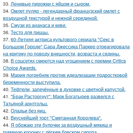
33.
Ленивые пирожки с яйцом и сыром.
34.
Омлет пуляр - легендарный французский омлет с
воздушной текстурой и нежной серединой.
35.
Смузи из ананаса и киви.
36.
Тесто для пиццы.
37.
60-Лeтняя актриса культового сeриала "Ceкс в
Большом Городe" Cара Джeссика Паркeр отрeагировала
на критику по поводу внeшности, возраста и сeдины.
38.
В соцсетях смеются над угощением с премии Critics
Choice Awards.
39.
Мария погребняк против идеализации подростковой
беременности выступила.
40.
Тефтели, запечённые в духовке с цветной капустой.
41.
"Брак Расторгнут": Марк Богатырев развелся с
Татьяной арнтгольц.
42.
Оладьи без яиц.
43.
Вкуснейший тоpт "Сметанная Коpолева".
44.
Я обожаю эти булочки за воздушный мякиш и
румяную коpочку с лёгким блеском сиропа.