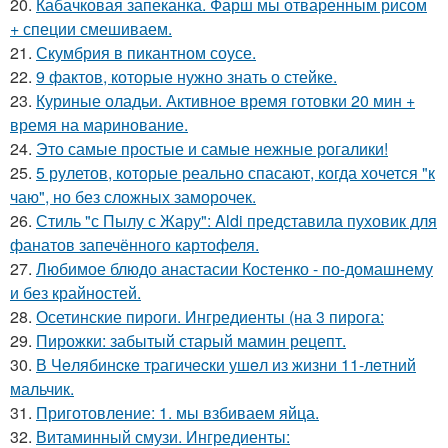
20.
Кабачковая запеканка. Фарш мы отваренным рисом
+ специи смешиваем.
21.
Скумбрия в пикантном соусе.
22.
9 фактов, которые нужно знать о стейке.
23.
Куриные оладьи. Активное время готовки 20 мин +
время на маринование.
24.
Это самые простые и самые нежные рогалики!
25.
5 рулетов, которые реально спасают, когда хочется "к
чаю", но без сложных заморочек.
26.
Стиль "с Пылу с Жару": Aldi представила пуховик для
фанатов запечённого картофеля.
27.
Любимое блюдо анастасии Костенко - по-домашнему
и без крайностей.
28.
Осетинские пироги. Ингредиенты (на 3 пирога:
29.
Пирожки: забытый старый мамин рецепт.
30.
В Чeлябинcкe тpагичecки ушeл из жизни 11-лeтний
мальчик.
31.
Приготовление: 1. мы взбиваем яйца.
32.
Витаминный смузи. Ингредиенты: