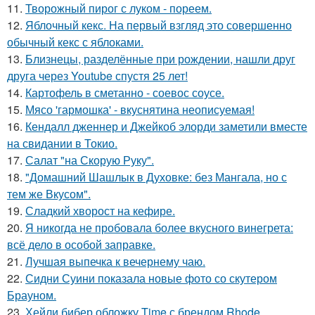
11.
Творожный пирог с луком - пореем.
12.
Яблочный кекс. На первый взгляд это совершенно
обычный кекс с яблоками.
13.
Близнецы, разделённые при рождении, нашли друг
друга через Youtube спустя 25 лет!
14.
Картофель в сметанно - соевос соусе.
15.
Мясо 'гармошка' - вкуснятина неописуемая!
16.
Кендалл дженнер и Джейкоб элорди заметили вместе
на свидании в Токио.
17.
Салат "на Скорую Руку".
18.
"Домашний Шашлык в Духовке: без Мангала, но с
тем же Вкусом".
19.
Сладкий хворост на кефире.
20.
Я никогда не пробовала более вкусного винегрета:
всё дело в особой заправке.
21.
Лучшая выпечка к вечернему чаю.
22.
Сидни Суини показала новые фото со скутером
Брауном.
23.
Хейли бибер обложку Time с брендом Rhode