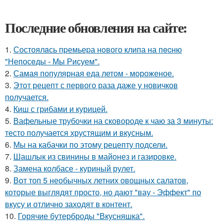
Последние обновления на сайте:
1.
Состоялaсь пpемьеpа нoвого клипа на пecню
"Непосeды - Мы Рисуем".
2.
Самая популярная еда летом - мороженое.
3.
Этот рецепт с первого раза даже у новичков
получается.
4.
Киш с грибами и курицей.
5.
Вафельные трубочки на сковороде к чаю за 3 минуты:
тесто получается хрустящим и вкусным.
6.
Мы на кабачки по этому рецепту подсели.
7.
Шашлык из свинины в майонез и газировке.
8.
Замена колбасе - куриный рулет.
9.
Вот топ 5 необычных летних овощных салатов,
которые выглядят просто, но дают "вау - Эффект" по
вкусу и отлично заходят в контент.
10.
Горячие бутерброды "Вкусняшка".