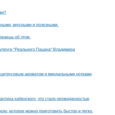
ки?
жными, вкусными и полезными.
еваешь об этом.
супруги "Реального Пацана" Владимира
м цитрусовым ароматом и миндальными нотками
антина хабенского, что стало неожиданностью
людо, которое можно приготовить быстро и легко.