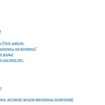
?
 Рите дакоте.
падалось на волокна?
не воды!
о наследству.
!
иги, которую читали миллионы родителей,