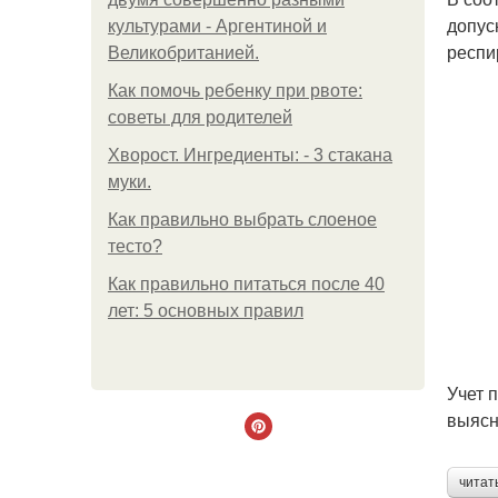
допус
культурами - Аргентиной и
респи
Великобританией.
Как помочь ребенку при рвоте:
советы для родителей
Хворост. Ингредиенты: - 3 стакана
муки.
Как правильно выбрать слоеное
тесто?
Как правильно питаться после 40
лет: 5 основных правил
Учет 
выясн
читат