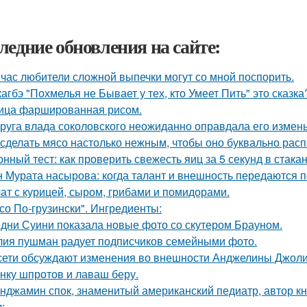
ледние обновления на сайте:
час любители сложной выпечки могут со мной поспорить.
кагбэ "Похмелья не Бывает у тех, кто Умеет Пить" это сказка
ица фаршированная рисом.
руга влада соколовского неожиданно оправдала его измены
 сделать мясо настолько нежным, чтобы оно буквально рас
онный тест: как проверить свежесть яиц за 5 секунд в стака
 Мурата насырова: когда талант и внешность передаются п
ат с курицей, сыром, грибами и помидорами.
со По-грузински". Ингредиенты:
дни Суини показала новые фото со скутером Брауном.
ия пушман радует подписчиков семейными фото.
сети обсуждают изменения во внешности Анджелины Джоли
нку шпротов и лаваш беру.
нджамин спок, знаменитый американский педиатр, автор кн
: