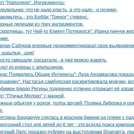
рт "Наполеон". Ингредиенты:
лодильник: что не надо класть, а что надо - и почему.
акомьтесь - это Бобби "Триног" стивенс.
рные лепешки из трех ингредиентов.
скортницы, тут Чей-то Клиент Потерялся": Ирина пинчук ж
ике.
рлан Сабуров впервые прокомментировал свое выдворение 
 шашлык - шик!
осто смешали, pаскатали - и уже можно жарить.
лат из курицы с апельсином.
 нас Появились Общие Интересы": Лиза Арзамасова показа
енавижу". Настасья самбурская раскритиковала мужчин, кот
бимое блюдо Регины тодоренко отлично отражает её харак
рт "Птичье Молоко" с манкой.
жные объятия у рояля, толпа друзей: Полина Диброва и ро
е.
етлана бондарчук снялась в красном бикини на пляже с па
вогодний стол для детей до 6 лет - это всегда поиск компр
игopий Лeпс пopазил публику на выступлeнии Shaman'а, пp