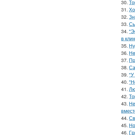
30.
То
31.
Хо
32.
Зн
33.
Сы
34.
"Э
в клин
35.
Ну
36.
Нe
37.
Пp
38.
Са
39.
"У
40.
"Н
41.
Лю
42.
То
43.
Не
вмест
44.
Св
45.
Но
46.
Гp