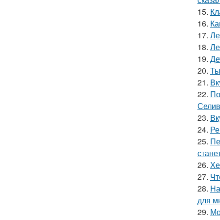
15.
Кл
16.
Ка
17.
Ле
18.
Ле
19.
Де
20.
Ты
21.
Вк
22.
По
Селив
23.
Вк
24.
Ре
25.
Пе
стане
26.
Хе
27.
Чт
28.
На
для м
29.
Мо