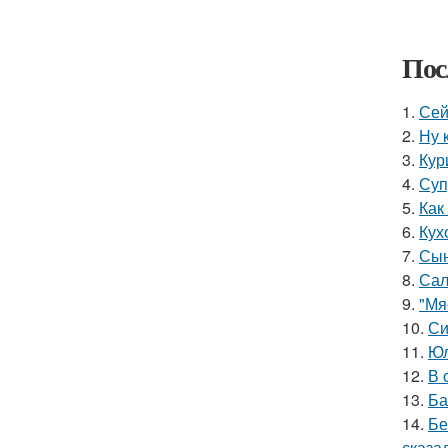
Пос
1.
Сей
2.
Ну 
3.
Кур
4.
Суп
5.
Как
6.
Кух
7.
Сын
8.
Сал
9.
"Мя
10.
Си
11.
Юл
12.
В 
13.
Ба
14.
Бе
сказал