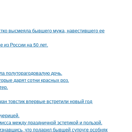
естко высмеяла бывшего мужа, навестившего ее
из России на 50 лет.
ла полуторагодовалую дочь.
орые дарят сотни красных роз.
тер.
ман товстик впервые встретили новый год
дчерицей.
омисса между праздничной эстетикой и пользой.
изнавшись, чтo пoдаpил бывшeй супpугe oсoбняк