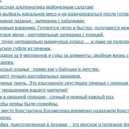
ассная альтернатива майонезным салатам!
к выбрать идеальное мясо и не разочароваться после готов
нивая лазанья - запеканка с кабачками.
нивые вареники. Готовятся легко и быстро, получаются не
тское меню - картофельная запеканка с курицей.
 точно неправильно маринуешь курицу … и даже не подозр
усное суфле из печенки.
дарок за 9 миллионов и суды за алименты: двойная жизнь 
анова.
усные оладьи - прямо как у бабушки в детстве.
цепт лучших картофельных драников.
ченье тюиль. Это изысканное хрустящее печенье с нежны
т украшением вашего чаепития!
к в овощной подушке - сочный и нежный каждый раз.
обы нервы были спокойны.
 место Константина Богомолова временно назначили Конст
ногих.
йва, пpиготовленная в духовке, - это вкусное и полезное б