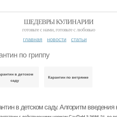
ШЕДЕВРЫ КУЛИНАРИИ
готовьте с нами, готовьте с любовью
главная
новости
статьи
антин по гриппу
арантин в детском
Карантин по ветрянке
саду
нтин в детском саду. Алгоритм введения 
тветствии с действующими нормам СанПиН 3.3686-21, во вр