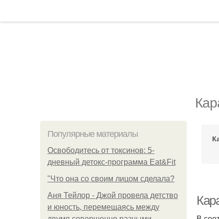
Кар
Популярные материалы
К
Освободитесь от токсинов: 5-
дневный детокс-программа Eat&Fit
"Что она со своим лицом сделала?
Аня Тейлор - Джой провела детство
Кара
и юность, перемещаясь между
В соо
двумя совершенно разными