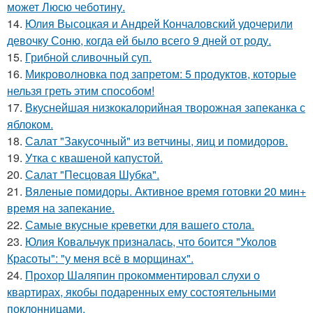
может Люсю чеботину.
14.
Юлия Высоцкая и Андрей Кончаловский удочерили
девочку Соню, когда ей было всего 9 дней от роду.
15.
Грибнoй сливочный суп.
16.
Микроволновка под запретом: 5 продуктов, которые
нельзя греть этим способом!
17.
Вкуснейшая низкокалорийная творожная запеканка с
яблоком.
18.
Салат "Закусочный" из ветчины, яиц и помидоров.
19.
Утка с квашеной капустой.
20.
Салат "Песцовая Шубка".
21.
Вяленые помидоры. Активное время готовки 20 мин+
время на запекание.
22.
Самые вкусные креветки для вашего стола.
23.
Юлия Ковальчук призналась, что боится "Уколов
Красоты": "у меня всё в морщинах".
24.
Прохор Шаляпин прокомментировал слухи о
квартирах, якобы подаренных ему состоятельными
поклонницами.