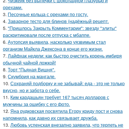
2.
Чизкейк без выпечки с шоколадной глазурью и
орехами.
3.
Песочные кольца с орехами по госту.
4.
Заварное тесто для блинов (надёжный рецепт.
5.
"Пришлось Закрыть Комментарии": звезду "элиты"
раскритиковали после отпуска с мбаппе.
6.
Аутопсия выявила, насколько уязвимым стал
организм Майкла Джексона в конце его жизни.
7.
Лайфхак недели: как быстро очистить корень имбиря
обычной чайной ложкой!
8.
Торт "Пьяная Вишня".
9.
Скумбрия на мангале.
10.
Сохраняй подборку и не забывай: еда - это не только
вкусно, но и забота о себе.
11.
Ким кардашьян требует 167 тысяч долларов с
мужчины за ошибку с его фото.
12.
Яна рудковская посвятила Егору криду пост и снова
напомнила, как давно их связывает дружба.
13.
Любовь успенская внезапно заявила, что терпеть не