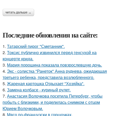
читать дальше →
Последние обновления на сайте:
1.
Татарский пирог "Сметанник".
2.
Токсис публично извинился перед генсухой на
концерте крида.
3.
Мария порошина показала повзрослевшую дочь.
4.
Экс - солистка "Ранеток" Анна руднева, ожидающая
третьего ребенка, представила возлюбленного.
5.
Жареная картошка Отдыхает "Хозяйка".
6.
Замена колбасе - куриный рулет.
7.
Анастасия Волочкова посетила Петербург, чтобы
побыть с близкими, и поделилась снимком с отцом
Юрием Волочковым.
8.
Мясо по-французски в горшочках.