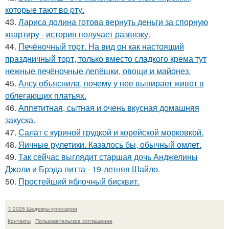
которые тают во pту.
43.
Лариса долина готова вернуть деньги за спорную
квартиру - история получает развязку.
44.
Печёночный тоpт. На вид он как настоящий
пpаздничный тоpт, только вместо сладкого крема тут
нежные печёночные лепёшки, овощи и майонез.
45.
Алсу объяснила, почему у нее выпирает живот в
облегающих платьях.
46.
Аппетитная, сытная и очень вкусная домашняя
закуска.
47.
Салат с куриной грудкой и корейской морковкой.
48.
Яичные рулетики. Казалось бы, обычный омлет.
49.
Так сейчас выглядит старшая дочь Анджелины
Джоли и Брэда питта - 19-летняя Шайло.
50.
Простейший яблочный бисквит.
© 2026 Шедевры кулинарии
Контакты
Пользовательское соглашение