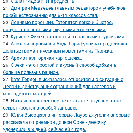
20.
Салат "Идеал". Ингредиенты:
21.
Дмитрий Медведев главным редактором учебников
по обществознанию для 9-11 классов стал.
22.
Ленивые вареники. Готовятся легко и быстро,
получаются нежными, вкусными и полезными.
23.
Куриное Филе с картошкой и солёными огурчиками.
24.
Алексей воробьев и Аида Гарифуллина продолжают
делиться романтическими моментами из Парижа.
25.
Ароматная горячая картошечка.
26.
Орехи - это простой и вкусный способ добавить
больше пользы в рацион.
27.
Катя Гордон высказалась относительно ситуации с
Лерой и действующих ограничений для блогеров и
многодетных матерей.
28.
Ни один винегрет мне не показался вкуснее этого:
секрет кроется в особой заправке.
29.
Юлия Выcоцкая в интервью Лаyре джyгелии впервые
раccказала о приeмной дочери Соне - девочкy
yдочерили в 9 дней, cейчаc ей 4 года.