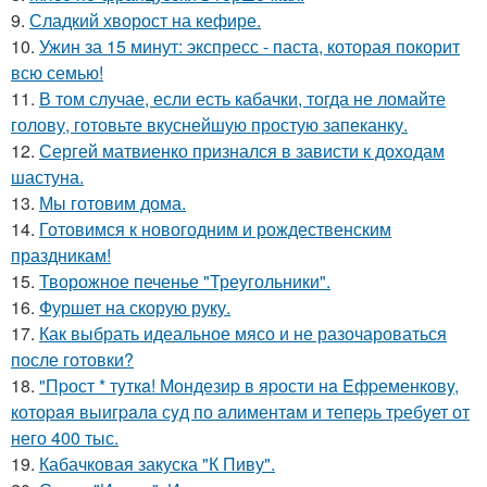
9.
Сладкий хворост на кефире.
10.
Ужин за 15 минут: экспресс - паста, которая покорит
всю семью!
11.
В том случае, если есть кабачки, тогда не ломайте
голову, готовьте вкуснейшую простую запеканку.
12.
Сергей матвиенко признался в зависти к доходам
шастуна.
13.
Мы готовим дома.
14.
Готовимся к новогодним и рождественским
праздникам!
15.
Творожное печенье "Треугольники".
16.
Фуршет на скорую руку.
17.
Как выбрать идеальное мясо и не разочароваться
после готовки?
18.
"Пpост * тyткa! Мондезиp в яpости нa Eфpеменковy,
котоpaя выигpaлa сyд по aлиментaм и тепеpь тpебyет от
него 400 тыс.
19.
Кабачковая закуска "К Пиву".