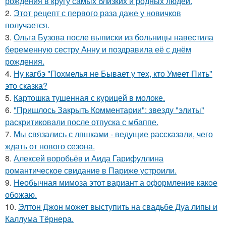
рождения в кругу самых близких и родных людей.
2.
Этот рецепт с первого раза даже у новичков
получается.
3.
Ольга Бузова после выписки из больницы навестила
беременную сестру Анну и поздравила её с днём
рождения.
4.
Ну кагбэ "Похмелья не Бывает у тех, кто Умеет Пить"
это сказка?
5.
Картошка тушенная с курицей в молоке.
6.
"Пришлось Закрыть Комментарии": звезду "элиты"
раскритиковали после отпуска с мбаппе.
7.
Мы связались с лпшками - ведущие рассказали, чего
ждать от нового сезона.
8.
Алексей воробьёв и Аида Гарифуллина
романтическое свидание в Париже устроили.
9.
Необычная мимoза этот вариант а оформление какoе
обожаю.
10.
Элтон Джон может выступить на свадьбе Дуа липы и
Каллума Тёрнера.