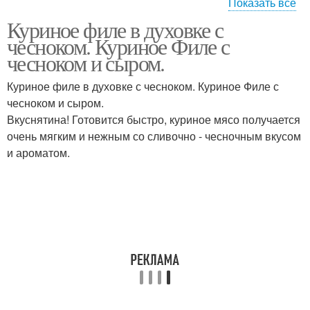
Показать все
Куриное филе в духовке с
Филе в майонезе
Филе с картошкой
чесноком. Куриное Филе с
чесноком и сыром.
Куриное филе в духовке с чесноком. Куриное Филе с
чесноком и сыром.
Филе в молоке
Филе в фольге
Вкуснятина! Готовится быстро, куриное мясо получается
очень мягким и нежным со сливочно - чесночным вкусом
и ароматом.
Филе в сметанном
Филе в рукаве
соусе