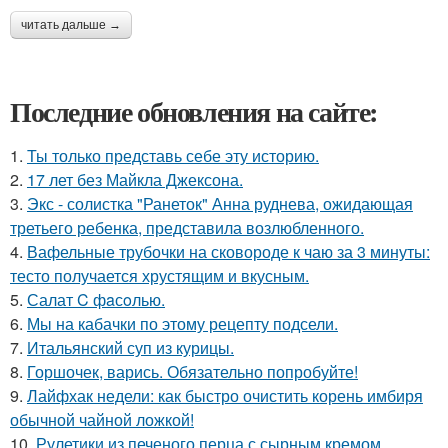
читать дальше →
Последние обновления на сайте:
1.
Ты только представь себе эту историю.
2.
17 лет без Майкла Джексона.
3.
Экс - солистка "Ранеток" Анна руднева, ожидающая
третьего ребенка, представила возлюбленного.
4.
Вафельные трубочки на сковороде к чаю за 3 минуты:
тесто получается хрустящим и вкусным.
5.
Салат C фaсoлью.
6.
Мы на кабачки по этому рецепту подсели.
7.
Итальянский суп из курицы.
8.
Горшочек, варись. Обязательно попробуйте!
9.
Лайфхак недели: как быстро очистить корень имбиря
обычной чайной ложкой!
10.
Рулетики из печеного перца с сырным кремом.