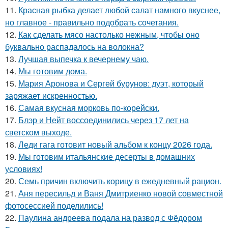
11.
Красная рыбка делает любой салат намного вкуснее,
но главное - правильно подобрать сочетания.
12.
Как сделать мясо настолько нежным, чтобы оно
буквально распадалось на волокна?
13.
Лучшая выпечка к вечернему чаю.
14.
Мы готовим дома.
15.
Мария Аронова и Сергей бурунов: дуэт, который
заряжает искренностью.
16.
Самая вкусная морковь по-корейски.
17.
Блэр и Нейт воссоединились через 17 лет на
светском выходе.
18.
Леди гага готовит новый альбом к концу 2026 года.
19.
Мы готовим итальянские десерты в домашних
условиях!
20.
Семь причин включить корицу в ежедневный рацион.
21.
Аня пересильд и Ваня Дмитриенко новой совместной
фотосессией поделились!
22.
Паулина андреева подала на развод с Фёдором