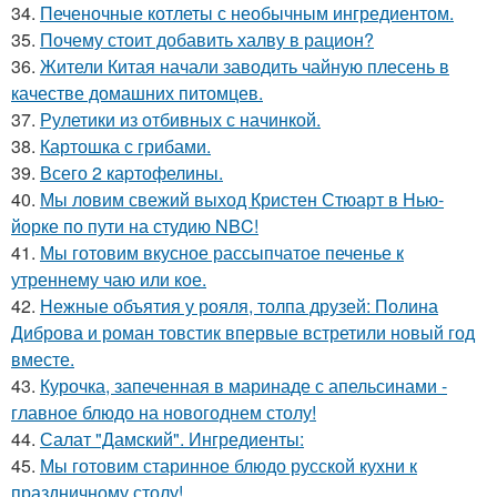
34.
Печеночные котлеты с необычным ингредиентом.
35.
Почему стоит добавить халву в рацион?
36.
Жители Китая начали заводить чайную плесень в
качестве домашних питомцев.
37.
Рулетики из отбивных с начинкой.
38.
Картошка с грибами.
39.
Всего 2 каpтофелины.
40.
Мы ловим свежий выход Кристен Стюарт в Нью-
йорке по пути на студию NBC!
41.
Мы готовим вкусное рассыпчатое печенье к
утреннему чаю или кое.
42.
Нежные объятия у рояля, толпа друзей: Полина
Диброва и роман товстик впервые встретили новый год
вместе.
43.
Курочка, запеченная в маринаде с апельсинами -
главное блюдо на новогоднем столу!
44.
Салат "Дамский". Ингредиенты:
45.
Мы готовим старинное блюдо русской кухни к
праздничному столу!