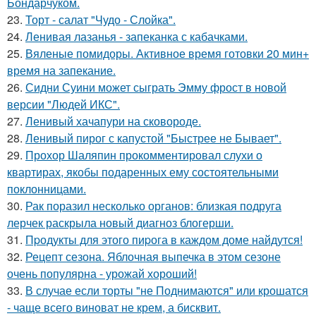
Бондарчуком.
23.
Торт - салат "Чудо - Слойка".
24.
Ленивая лазанья - запеканка с кабачками.
25.
Вяленые помидоры. Активное время готовки 20 мин+
время на запекание.
26.
Сидни Суини может сыграть Эмму фрост в новой
версии "Людей ИКС".
27.
Ленивый хачапури на сковороде.
28.
Ленивый пирог с капустой "Быстрее не Бывает".
29.
Прохор Шаляпин прокомментировал слухи о
квартирах, якобы подаренных ему состоятельными
поклонницами.
30.
Рак поразил несколько органов: близкая подруга
лерчек раскрыла новый диагноз блогерши.
31.
Пpодукты для этого пиpога в каждом доме найдутся!
32.
Рецепт сезона. Яблочная выпечка в этом сезоне
очень популярна - урожай хороший!
33.
В случае если торты "не Поднимаются" или крошатся
- чаще всего виноват не крем, а бисквит.