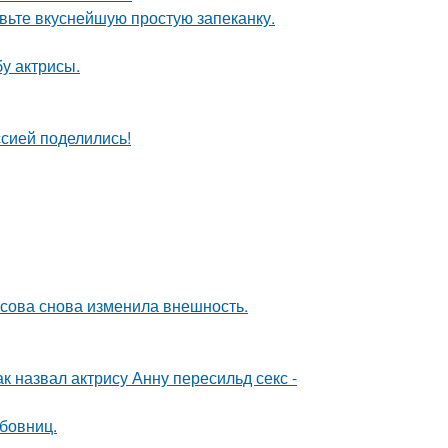
товьте вкуснейшую простую запеканку.
у актрисы.
сией поделились!
асова снова изменила внешность.
ак назвал актрису Анну пересильд секс -
бовниц.