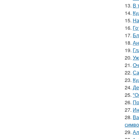
13.
В 
14.
Ку
15.
На
16.
Го
17.
Бл
18.
Ан
19.
Гл
20.
Уж
21.
Оч
22.
Са
23.
Ку
24.
Де
25.
"О
26.
По
27.
Ин
28.
Ва
симво
29.
Ал