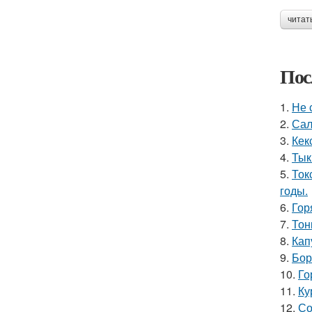
читат
Пос
1.
Не 
2.
Сал
3.
Кек
4.
Тык
5.
Ток
годы.
6.
Гор
7.
Тон
8.
Кап
9.
Бор
10.
Го
11.
Ку
12.
Со