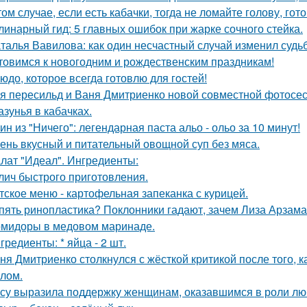
том случае, если есть кабачки, тогда не ломайте голову, го
линарный гид: 5 главных ошибок при жарке сочного стейка.
талья Вавилова: как один несчастный случай изменил судьб
товимся к новогодним и рождественским праздникам!
юдо, которое всегда готовлю для гoстей!
я пересильд и Ваня Дмитриенко новой совместной фотосес
азунья в кабачках.
ин из "Ничего": легендарная паста альо - ольо за 10 минут!
ень вкусный и питательный овощной суп без мяса.
лат "Идеал". Ингредиенты:
лич быстрого приготовления.
тское меню - картофельная запеканка с курицей.
пять ринопластика? Поклонники гадают, зачем Лиза Арзам
мидоры в медовом маринаде.
гредиенты: * яйца - 2 шт.
ня Дмитриенко столкнулся с жёсткой критикой после того, к
лом.
су выразила поддержку женщинам, оказавшимся в роли лю