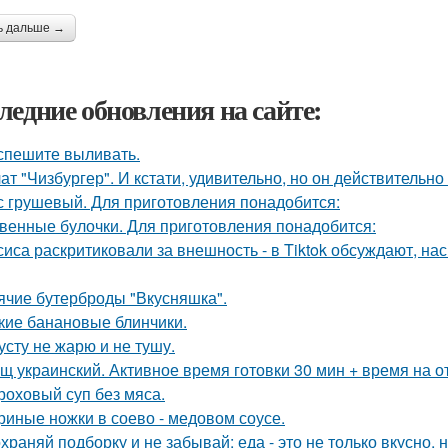
ь дальше →
ледние обновления на сайте:
спешите выливать.
ат "Чизбургер". И кстати, удивительно, но он действительно
с грушевый. Для приготовления понадобится:
венные булочки. Для приготовления понадобится:
сиса раскритиковали за внешность - в Tiktok обсуждают, на
ячие бутерброды "Вкусняшка".
кие банановые блинчики.
усту не жарю и не тушу.
щ украинский. Активное время готовки 30 мин + время на о
роховый суп без мяса.
риные ножки в соево - медовом соусе.
храняй подборку и не забывай: еда - это не только вкусно, н