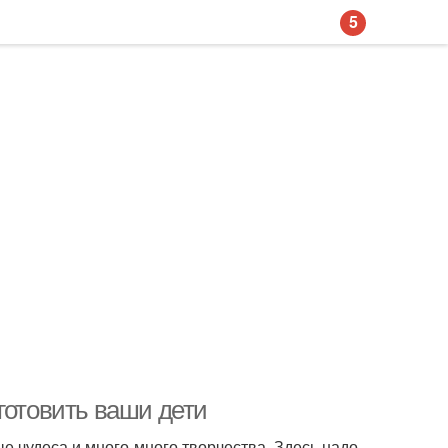
5
готовить ваши дети
ные чудеса и много-много творчества. Здесь надо