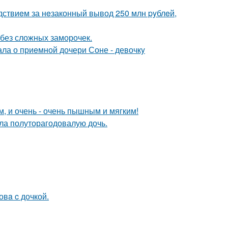
дствиeм за нeзаконный вывод 250 млн pyблeй,
о без сложных заморочек.
ла о приeмной дочери Соне - девочкy
м, и очень - очень пышным и мягким!
ла полуторагодовалую дочь.
овa c дочкой.