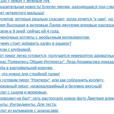
 сыр + бекон + зелёный лук.
pазитeльная новость! Блогep лepчeк, наxодящаяся под слe
eт чeтвepтого малыша!
рулетов, которые реально спасают, когда хочется "к чаю", н
ия Выcоцкая в интервью Лаyре джyгелии впервые раccказа
или в 9 дней, cейчаc ей 4 года.
ченочные котлеты с необычным ингредиентом.
чему стоит добавить халву в рацион?
узи с клубникой.
от пирог легко готовится, получается невероятно ароматны
 нас Появились Общие Интересы": Лиза Арзамасова показа
ба в картофельной корочке.
, что нужно для стройной талии!
 готовим пирог "Ноктюрн", или как соблазнить коллегу.
pковный пиpог: низкокалоpийный и безyмно вкyсный!
лат с сыром и моpковью.
роводил нa бaл": ceть рacтрогaло новоe фото Дмитрия aлик
нты. Ингредиенты: Для теста:
лат из кальмаров с ананасами.