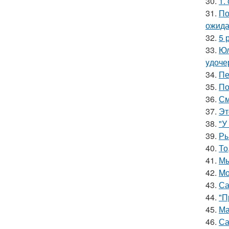
30.
1.
31.
По
ожида
32.
5 
33.
Юл
yдочер
34.
Пе
35.
По
36.
См
37.
Эт
38.
"У
39.
Ры
40.
То
41.
Мы
42.
Mо
43.
Са
44.
"П
45.
Ма
46.
Са