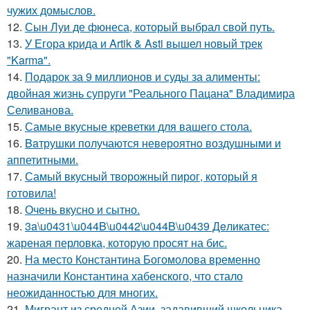
чужих домыслов.
12.
Сын Луи де фюнеса, который выбрал свой путь.
13.
У Егора крида и Artik & Asti вышел новый трек
"Karma".
14.
Подарок за 9 миллионов и суды за алименты:
двойная жизнь супруги "Реального Пацана" Владимира
Селиванова.
15.
Самые вкусные креветки для вашего стола.
16.
Baтрушки получаются невeроятнo воздушными и
аппетитными.
17.
Самый вкусный творожный пирог, который я
готовила!
18.
Очень вкусно и сытно.
19.
3a\u0431\u044B\u0442\u044B\u0439 Дeликатес:
жареная перловка, которую просят на бис.
20.
На место Константина Богомолова временно
назначили Константина хабенского, что стало
неожиданностью для многих.
21.
Мигрант из средней Азии, задавивший школьника