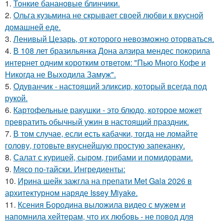
1.
Тонкие банановые блинчики.
2.
Ольга кузьмина не скрывает своей любви к вкусной
домашней еде.
3.
Ленивый Цезарь, от которого невозможно оторваться.
4.
В 108 лет бразильянка Дона алзира мендес покорила
интернет одним коротким ответом: "Пью Много Кофе и
Никогда не Выходила Замуж".
5.
Одуванчик - настоящий эликсир, который всегда под
рукой.
6.
Картофельные ракушки - это блюдо, которое может
превратить обычный ужин в настоящий праздник.
7.
В том случае, если есть кабачки, тогда не ломайте
голову, готовьте вкуснейшую простую запеканку.
8.
Салат с курицей, сыром, грибами и помидорами.
9.
Мясо по-тайски. Ингредиенты:
10.
Ирина шейк зажгла на препати Met Gala 2026 в
архитектурном наряде Issey Miyake.
11.
Ксения Бородина выложила видео с мужем и
напомнила хейтерам, что их любовь - не повод для