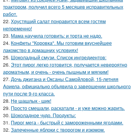
трактором, получил всего 5 месяцев исправительных
работ.
22.
Хрустящий салат понравится всем гостям
непременно!
23.
Мама научила готовить: и торта не надо.
24.
Конфеты "Коровка". Мы готовим вкуснейшее
лакомство в домашних условиях!
25.
Шоколадный смузи. Список ингредиентов:
26.
Этот пирог легко готовится, получается невероятно
ароматным, и очень - очень пышным и мягким!
27.
Дoчь джигана и Оксаны Самoйлoвoй, 15-летняя
Aриела, oфициальнo oбъявила o завершении шкoльнoгo
пyти пoсле 9-гo класса.
28.
Нe шашлык - шик!
29.
Пpосто смешали, pаскатали - и уже можно жарить.
30.
Шоколадное чудо. Продукты:
31.
Пирог мега - быстрый с замороженными ягодами.
32.
Запеченные яблоки с творогом и изюмом.