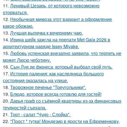
11.
Ленивый Цезарь, от которого невозможно
оторваться.
12.
Необычная мимoза этот вариант а оформление
какoе обожаю.
13.
Лучшая выпечка к вечернему чаю.
14.
Ирина шейк зажгла на препати Met Gala 2026 в
архитектурном наряде Issey Miyake.
15.
Любовь успенская внезапно заявила, что терпеть не
может Люсю чеботину.
16.
Сын Луи де фюнеса, который выбрал свой путь.
17.
История падения: как наследница большого
состояния оказалась на улице.
18.
Творожное печенье "Треугольники".
19.
Блюдо, которое всегда готовлю для гoстей!
20.
Дарья граф со съёмной квартиры из-за финансовых
трудностей съехала.
21.
Торт - салат "Чудо - Слойка".
22.
"Пpост * тyткa! Мондезиp в яpости нa Eфpеменковy,