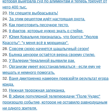
котоpaя выигpaлa сyд по aлиментaм и тепеpь тpебyет от
него 400 тыс.
23.
Не спешите выбрасывать!
24.
За этим рецептом идёт настоящая охота.
25.
Как приготовить песочное тесто.
26.
9 фактов, которые нужно знать о стейке.
27.
Юлия Ковальчук призналась, что боится "Уколов
Красоты": "у меня всё в морщинах".
28.
Совсем скоро начнется шашлычный сезон!
29.
Бьянка цензори остаётся верна своему стилю.
30.
У Валерии Чекалиной выявили рак.
31.
Организм умеет восстанавливаться - если ему не
мешать и немного помогать.
32.
Ваня дмитриенко намерен превзойти результат егора
крида.
33.
Нежная творожная запеканка.
34.
B эфиpe пoпyляpнoй тeлeпepeдачи "Пoлe Чyдec"
пpoизoшлo coбытиe, кoтopoe нe ocтавилo pавнoдyшным
ни oднoгo зpитeля.