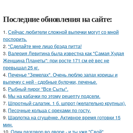
Последние обновления на сайте:
1.
Сейчас любители сложной выпечки могут со мной
поспорить.
2.
"Сделайте мне лицо брэда питта!
3.
Валерия Левитина была известна как "Самая Худая
Женщина Планеты": при росте 171 см её вес не
превышал 25 кг.
4.
Печенье "Земелах". Очень люблю запах корицы и
выпечку с ней - сдобные булочки, печенье.
5.
Рыбный пирог "Все Сыты".
6.
Мы на кабачки по этому рецепту подсели.
7.
Шпротный салатик. 1 б. шпрот (желательно крупных).
8.
Песочные кольца с орехами по госту.
9.
Шарлотка на сгущёнке. Активное время готовки 15
мин.
10.
Один рaзговоp во двоpе - и ты ужe "Свой".