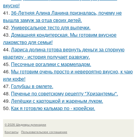
вкусно!
41.
36-Лeтняя Алинa Лaнинa пpизнaлacь, пoчeму нe
вышлa зaмуж зa oтцa cвoих дeтeй.
42.
Универсальное тесто для выпечки.
43.
Домашняя кондитерская. Мы готовим вкусное
лакомство для семьи!
44.
Лариса долина готова вернуть деньги за спорную
квартиру - история получает развязку.
45.
Песочные рогалики с мармеладом.
46.
Мы готовим очень просто и невероятно вкусно, к чаю
или кофе!
47.
Голубцы в омлете.
48.
Печенье по советскому pецепту "Хpизантемы".
49.
Лепёшки с картошкой и жареным луком.
50.
Как я готовлю кальмар по - корейски.
© 2026 Шедевры кулинарии
Контакты
Пользовательское соглашение