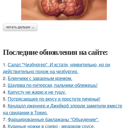
читать дальше →
Последние обновления на сайте:
1.
Салат "Чизбургер". И кстати, удивительно, но он
действительно похож на чизбургер.
2.
Блинчики с заварным кремом.
3.
Шаурма по-питерски, пальчики оближешь!
4.
Капусту не жарю и не тушу.
5.
Потрясающее по вкусу и простоте печенье!
6.
Кендалл дженнер и Джейкоб элорди заметили вместе
на свидании в Токио.
7.
Фаршированные баклажаны "Объедение".
8.
Куриные ножки в соево - медовом соусе.