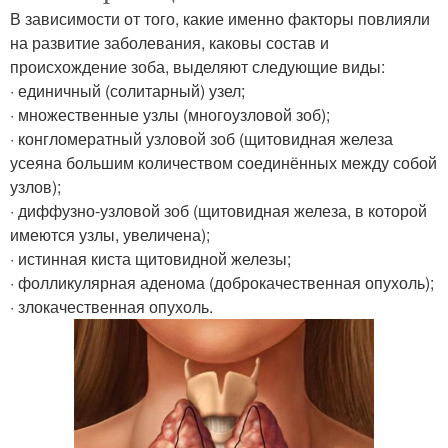
В зависимости от того, какие именно факторы повлияли
на развитие заболевания, каковы состав и
происхождение зоба, выделяют следующие виды:
· единичный (солитарный) узел;
· множественные узлы (многоузловой зоб);
· конгломератный узловой зоб (щитовидная железа
усеяна большим количеством соединённых между собой
узлов);
· диффузно-узловой зоб (щитовидная железа, в которой
имеются узлы, увеличена);
· истинная киста щитовидной железы;
· фолликулярная аденома (доброкачественная опухоль);
· злокачественная опухоль.