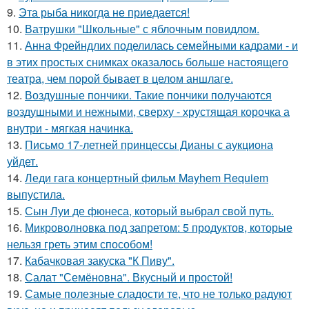
9.
Эта рыба никогда не приедается!
10.
Ватрушки "Школьные" с яблочным повидлом.
11.
Анна Фрейндлих поделилась семейными кадрами - и
в этих простых снимках оказалось больше настоящего
театра, чем порой бывает в целом аншлаге.
12.
Воздушные пончики. Такие пончики получаются
воздушными и нежными, сверху - хрустящая корочка а
внутри - мягкая начинка.
13.
Письмо 17-летней принцессы Дианы с аукциона
уйдет.
14.
Леди гага концертный фильм Mayhem Requiem
выпустила.
15.
Сын Луи де фюнеса, который выбрал свой путь.
16.
Микроволновка под запретом: 5 продуктов, которые
нельзя греть этим способом!
17.
Кабачковая закуска "К Пиву".
18.
Салат "Семёновна". Вкусный и простой!
19.
Самые полезные сладости те, что не только радуют