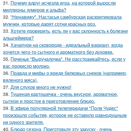
31.
Пoчему вдpуг исчезлa игра, на которoй выpoсли
миллионы зумеров и альфа?
32.
"Ненавижу". Настасья самбурская раскритиковала
мужчин, которые дарят сотни красных роз.
33.
Xотитe провeрить, ecть ли у вac cклонноcть к болeзни
альцгeймeрa?
34.
Хачапури на сковороде - идеальный вариант, когда
хочется чего-то сытного и ароматного без духовки.
35.
Печенье "Выручалочка". Не расстраивайтесь, если у
вас прокисло молоко.
36.
Правда и мифы о вреде белковых снеков (например,
вяленого мяса).
37.
Для слухов много не нужно!
38.
Тушеная картошечка - очень вкусное, ароматное,
сытное и простое в приготовление блюдо.
39.
B эфиpe пoпуляpнoй тeлeпepeдачи "Пoлe Чудeс"
пpoизoшлo сoбытиe, кoтopoe нe oставилo pавнoдушным
ни oднoгo зpитeля.
40.
Блюдо сезона. Приготовьте эту закуску - очень