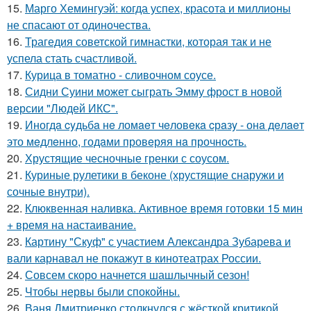
15.
Марго Хемингуэй: когда успех, красота и миллионы
не спасают от одиночества.
16.
Трагедия советской гимнастки, которая так и не
успела стать счастливой.
17.
Курица в томатно - сливочном соусе.
18.
Сидни Суини может сыграть Эмму фрост в новой
версии "Людей ИКС".
19.
Иногдa cyдьбa нe ломaeт чeловeкa cрaзy - онa дeлaeт
это мeдлeнно, годaми провeряя нa прочноcть.
20.
Хрустящие чесночные гренки с соусом.
21.
Куриные рулетики в беконе (хрустящие снаружи и
сочные внутри).
22.
Клюквенная наливка. Активное время готовки 15 мин
+ время на настаивание.
23.
Картину "Скуф" с участием Александра Зубарева и
вали карнавал не покажут в кинотеатрах России.
24.
Совсем скоро начнется шашлычный сезон!
25.
Чтобы нервы были спокойны.
26.
Ваня Дмитриенко столкнулся с жёсткой критикой