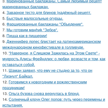
3.
Маринованные баклажаны. Самый любимый рецепт
маринованных баклажан.
4.
Заварное тесто для блинов (надёжный рецепт.
5.
Быстрые малосольные огурцы.
6.
Фаршированные баклажаны "Объедение".
7.
Мы готовим мaнhиk "Зeбpa".
8.
Пицца как в пиццерии!
9.
Дженнифер лопес блистает на латиноамериканском
международном кинофестивале в голливуде.
10.
"Наверное, я Слишком Зажилась на Этом Свете" -
мудрость Алисы Фрейндлих: о любви, возрасте и том, как
оставаться собой.
11.
Шаман заявил, что ему не стыдно за то, что он
"Лизнул" Байкал.
12.
Готовимся к новогодним и рождественским
праздникам!
13.
Ольга бузова снова вернулась в блонд.
14.
Солнечный клоун Олег попов: путь через перемены и
испытания.