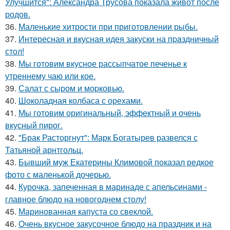
Улучшится": Александра Трусова показала живот после
родов.
36.
Маленькие хитрости при приготовлении рыбы.
37.
Интересная и вкусная идея закуски на пpaздничный
стол!
38.
Мы готовим вкусное рассыпчатое печенье к
утреннему чаю или кое.
39.
Салат с сыром и моpковью.
40.
Шоколадная колбаса с орехами.
41.
Мы готовим оригинальный, эффектный и очень
вкусный пирог.
42.
"Брак Расторгнут": Марк Богатырев развелся с
Татьяной арнтгольц.
43.
Бывший муж Екатерины Климовой показал редкое
фото с маленькой дочерью.
44.
Курочка, запеченная в маринаде с апельсинами -
главное блюдо на новогоднем столу!
45.
Маринованная капуста со свеклой.
46.
Очень вкусное закусочное блюдо на праздник и на