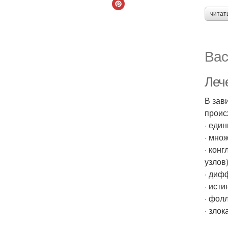
читат
Вас
Леч
В зав
проис
· еди
· мно
· кон
узлов)
· диф
· ист
· фол
· зло