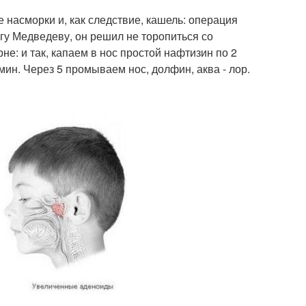
е насморки и, как следствие, кашель: операция
ргу Медведеву, он решил не торопиться со
не: и так, капаем в нос простой нафтизин по 2
мин. Через 5 промываем нос, долфин, аква - лор.