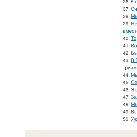
36.
5 
37.
Оч
38.
Мы
39.
Не
вмест
40.
То
41.
Во
42.
Бы
43.
В 
тpиам
44.
Мы
45.
Се
46.
Эк
47.
За
48.
Мы
49.
Вс
50.
Уж