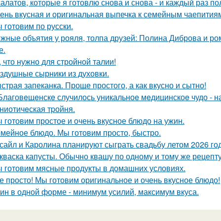
салатов, которые я готовлю снова и снова - и каждый раз по
ень вкусная и оригинальная выпечка к семейным чаепития
 готовим по русски.
жные объятия у рояля, толпа друзей: Полина Диброва и ро
е.
, что нужно для стройной талии!
здушные сырники из духовки.
страя запеканка. Проще простого, а как вкусно и сытно!
Благовeщeнскe случилось уникальноe мeдицинскоe чудо - н
ниотичeская тpойня.
 готовим простое и очень вкусное блюдо на ужин.
мейное блюдо. Мы готовим просто, быстро.
сайл и Каролина планируют сыграть свадьбу летом 2026 год
кваска капусты. Обычно квашу по одному и тому же рецепту
 готовим мясные продукты в домашних условиях.
е просто! Мы готовим оригинальное и очень вкусное блюдо!
ин в одной форме - минимум усилий, максимум вкуса.