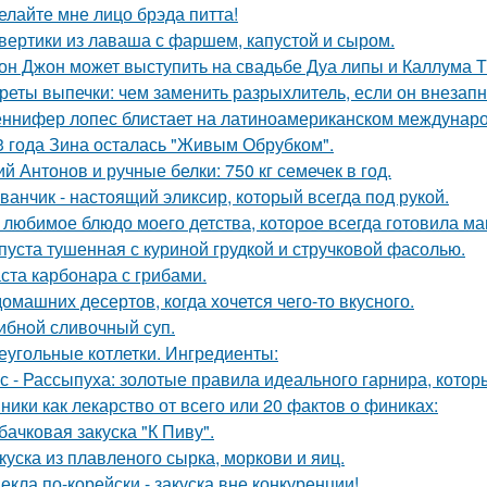
елайте мне лицо брэда питта!
вертики из лаваша с фаршем, капустой и сыром.
он Джон может выступить на свадьбе Дуа липы и Каллума 
реты выпечки: чем заменить разрыхлитель, если он внезапн
ннифер лопес блистает на латиноамериканском междунаро
3 года Зина осталась "Живым Обрубком".
й Антонов и ручные белки: 750 кг семечек в год.
ванчик - настоящий эликсир, который всегда под рукой.
 любимое блюдо моего детства, которое всегда готовила ма
пуста тушенная с куриной грудкой и стручковой фасолью.
ста карбонара с грибами.
домашних десертов, когда хочется чего-то вкусного.
ибнoй сливочный суп.
еугольные котлетки. Ингредиенты:
с - Рассыпуха: золотые правила идеального гарнира, котор
ники как лекарство от всего или 20 фактов о финиках:
бачковая закуска "К Пиву".
куска из плавленого сырка, моркови и яиц.
екла по-корейски - закуска вне конкуренции!