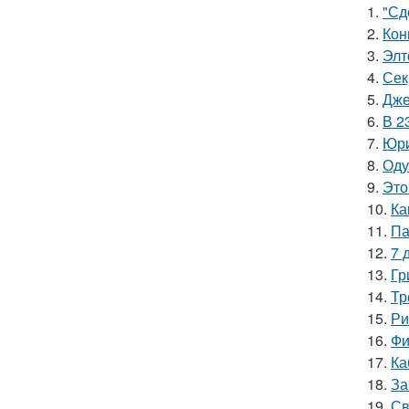
1.
"Сд
2.
Кон
3.
Элт
4.
Сек
5.
Дже
6.
В 2
7.
Юри
8.
Оду
9.
Это
10.
Ка
11.
Па
12.
7 
13.
Гр
14.
Тр
15.
Ри
16.
Фи
17.
Ка
18.
За
19.
Св