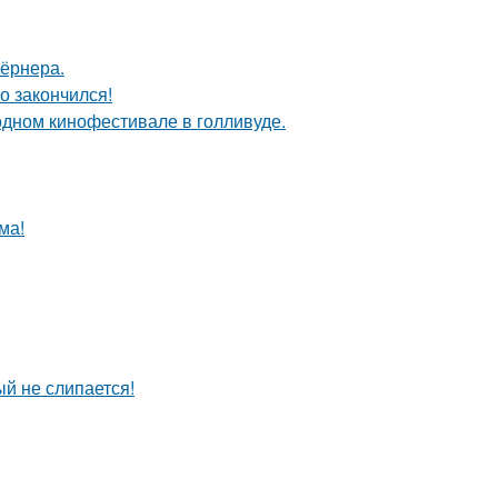
Тёрнера.
о закончился!
дном кинофестивале в голливуде.
ма!
ый не слипается!