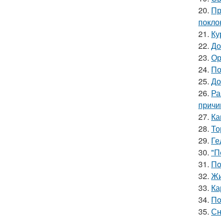
20.
Пр
покло
21.
Ку
22.
До
23.
Ор
24.
По
25.
До
26.
Ра
причи
27.
Ка
28.
То
29.
Ге
30.
"П
31.
Пo
32.
Жи
33.
Ка
34.
Пo
35.
Сн