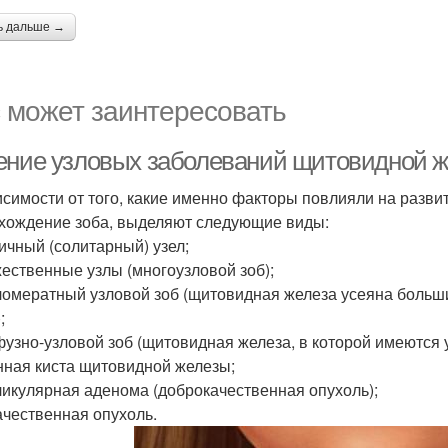
ь дальше →
 может заинтересовать
ение узловых заболеваний щитовидной 
исимости от того, какие именно факторы повлияли на разви
хождение зоба, выделяют следующие виды:
ничный (солитарный) узел;
жественные узлы (многоузловой зоб);
гломератный узловой зоб (щитовидная железа усеяна боль
;
фузно-узловой зоб (щитовидная железа, в которой имеются у
инная киста щитовидной железы;
ликулярная аденома (доброкачественная опухоль);
качественная опухоль.