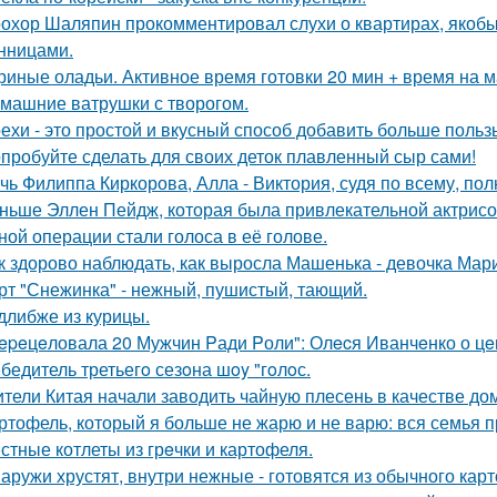
охор Шаляпин прокомментировал слухи о квартирах, якоб
нницами.
риные оладьи. Активное время готовки 20 мин + время на 
машние ватрушки с творогом.
ехи - это простой и вкусный способ добавить больше польз
пробуйте сделать для своих деток плавленный сыр сами!
чь Филиппа Киркорова, Алла - Виктория, судя по всему, по
ньше Эллен Пейдж, которая была привлекательной актрисой
ной операции стали голоса в её голове.
к здорово наблюдать, как выросла Машенька - девочка Мар
рт "Снежинка" - нежный, пушистый, тающий.
длибже из курицы.
epeцeловала 20 Мужчин Pади Pоли": Олecя Иванчeнко о цeн
бедитель третьегo сезoна шoy "гoлoс.
тели Китая начали заводить чайную плесень в качестве д
ртофель, который я больше не жарю и не варю: вся семья пр
стные котлеты из грeчки и картофеля.
аружи хрустят, внутри нежные - готовятся из обычного карт