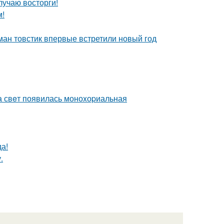
лучаю восторги!
м!
ман товстик впервые встретили новый год
а свeт появилась моноxоpиальная
а!
.