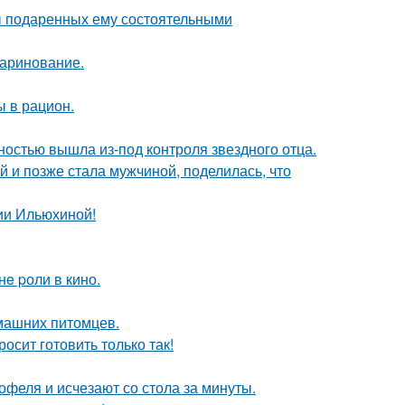
ы подаренных ему состоятельными
маринование.
ы в рацион.
лностью вышла из-под контроля звездного отца.
 и позже стала мужчиной, поделилась, что
ии Ильюхиной!
e pоли в кино.
омашних питомцев.
осит готовить только так!
офеля и исчезают со стола за минуты.