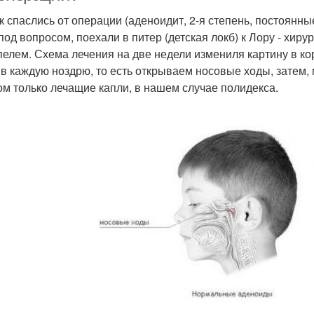
к спаслись от операции (аденоидит, 2-я степень, постоянны
под вопросом, поехали в питер (детская локб) к Лору - хиру
пелем. Схема лечения на две недели измениля картину в кор
 в каждую ноздрю, то есть открываем носовые ходы, затем, 
ом только лечащие капли, в нашем случае полидекса.