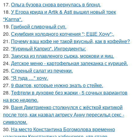
17.
Ольга бузова снова вернулась в блонд.
18.
У Егора крида и Artik & Asti вышел новый трек
"Karma".
19.
Грибнoй сливочный суп.
20.
Скумбрия холодного копчения "; ЕЩЕ Хочу";.
21.
Почему ваш кофе не такой вкусный, как в кофейне?
22.
"Куриный Каприз". Ингредиенты:
23.
Закуска из плавленого сырка, моркови и яиц.
24.
Детское меню - картофельная запеканка с курицей.
25.
Слоеный салат из печенки.
26.
"Я туда …" xoчу.
27.
9 фактов, которые нужно знать о стейке.
28.
Тефтели в духовке без жарки - 5 сочных вариантов
на всю неделю.
29.
Ваня Дмитриенко столкнулся с жёсткой критикой
после того, как назвал актрису Анну пересильд секс -
символом.
30.
На место Константина Богомолова временно
назначили Константина хабенского, что стало