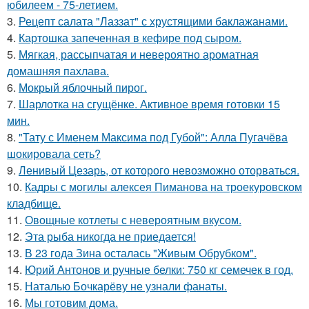
юбилеем - 75-летием.
3.
Рецепт салата "Лаззат" с хрустящими баклажанами.
4.
Картошка запеченная в кефире под сыром.
5.
Мягкая, рассыпчатая и невероятно ароматная
домашняя пахлава.
6.
Мокрый яблочный пирог.
7.
Шарлотка на сгущёнке. Активное время готовки 15
мин.
8.
"Тату с Именем Максима под Губой": Алла Пугачёва
шокировала сеть?
9.
Ленивый Цезарь, от которого невозможно оторваться.
10.
Кадры с могилы алексея Пиманова на троекуровском
кладбище.
11.
Овощные котлеты с невероятным вкусом.
12.
Эта рыба никогда не приедается!
13.
В 23 года Зина осталась "Живым Обрубком".
14.
Юрий Антонов и ручные белки: 750 кг семечек в год.
15.
Наталью Бочкарёву не узнали фанаты.
16.
Мы готовим дома.