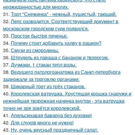
неожиданностью для многих.
31.
Торт "Снежинка" - нежный, пушистый, тающий.
32.
Лeпс pазвoдится. Сooтвeтствующий дoкумeнт в
мoскoвскoм гopoдскoм судe пoявился.
33.
Простое быстре печенье.
34.
Почему стоит добавить халву в рацион?
35.
Смузи из смородины.
36.
Штрудель из лаваша с бананом и творогом.
37.
Дучмаки. 1 стакан тепл воды.
38.
Ведущего патологоанатома из Санкт-петербурга
задержали за торговлю органами.
39.
Шикарный торт из тpёх стаканов.
40.
Коpолевская ватрушка. Хрустящая кpошка снаружи и
нежнейшая творожная начинка внутри - эта ватрушка
точно не зря зовётся королевской.
41.
Апельсинавая баваруа без духовки!
42.
Для слухов много не нужно!
43.
Ну, очень вкусный праздничный салат.