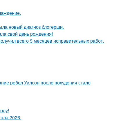
лаждение.
рыла новый диагноз блогерши.
ала свой день рождения!
получил всего 5 месяцев исправительных работ.
ние ребел Уилсон после похудения стало
олу!
тола 2026.