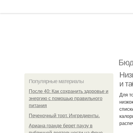
Бюд
Низ
Популярные материалы
и т
После 40: Как сохранить здоровье и
Для т
энергию с помощью правильного
низко
питания
списк
калор
Печеночный торт. Ингредиенты.
распе
Ариана гранде берет паузу в
публичной деятельности на фоне