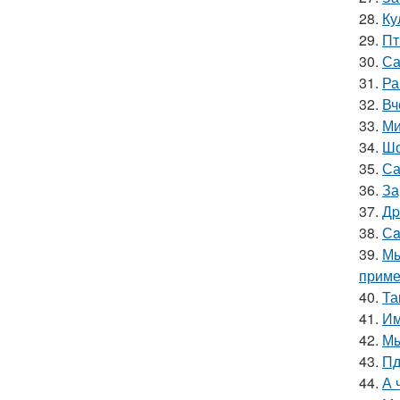
28.
Ку
29.
Пт
30.
Са
31.
Ра
32.
Вч
33.
Ми
34.
Шо
35.
Са
36.
За
37.
Дp
38.
Сa
39.
Мы
приме
40.
Та
41.
Им
42.
Мы
43.
Пд
44.
А 