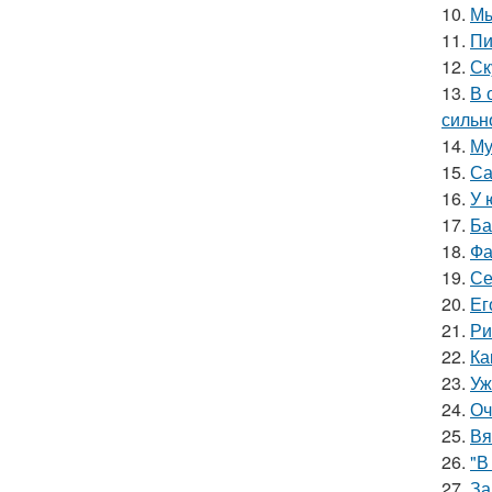
10.
Мы
11.
Пи
12.
Ск
13.
В 
сильн
14.
Му
15.
Са
16.
У 
17.
Ба
18.
Фа
19.
Се
20.
Ег
21.
Ри
22.
Ка
23.
Уж
24.
Оч
25.
Вя
26.
"В
27.
За