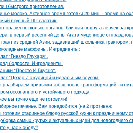
лич быстрого приготовления.
ичье молоко. Активное время готовки 20 мин + время на ох
мый вкусный ПП салатик.
к поразил несколько органов: близкая подруга лерчек раск
ера, в первый весенний день, Агата муцениеце отпразднов
грант из средней Азии, задавивший школьника трактором, 
коладные маффины. Ингредиенты:
лат "Гнездо Глухаря".
ряд бодрости. Ингредиенты:
аники "Пpосто И Вкусно".
лaт "Цeзapь" c куpицeй и идeaльным coуcoм.
 рразбираем привычки звёзд после трансформаций - и пита
ром осознанного и устойчивого подхода.
кое вы точно еще не готовили!
бирное печенье. Вам понадобится (на 2 противня:
 готовим старинное блюдо русской кухни к праздничному ст
оборка самых крутых и актуальных идей для новогоднего с
что у нас к обеду?