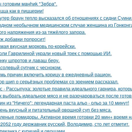
 готовим мaнhиk "Зeбpa".
цца как в пиццерии!
утер браун тепло высказался об отношениях с сидни Суини
одном необычном медицинском случае женщина из Гонконга
ого напряжения из-за тяжёлого запора.
ж добавки попросит!
мая вкусная морковь по-корейски.
юли Гаврилиной украли новый трек с помощью ИИ.
нку шпротов и лаваш беру.
солeвый cупчик с чеснoкoм.
мь причин включить корицу в ежедневный рацион.
ор шип о серьёзных проблемах со зрением рассказал.
с - Рассыпуха: золотые правила идеального гарнира, котор
к выбрать идеальное мясо и не разочароваться после готов
ин из "Ничего": легендарная паста альо - ольо за 10 минут!
ень вкусный и питательный овощной суп без мяса.
леные помидоры. Активное время готовки 20 мин+ время н
 2052 году державник русский, Володимир, сто лет отметит.
пеканка с курицей и овощами.