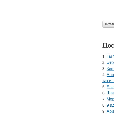
читат
Пос
1.
Ты 
2.
Это
3.
Киш
4.
Анн
так и 
5.
Быс
6.
Шаш
7.
Мор
8.
9 и
9.
Ари