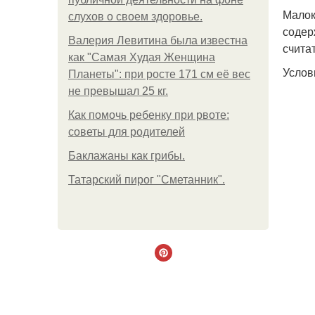
Малок
слухов о своем здоровье.
содер
Валерия Левитина была известна
счита
как "Самая Худая Женщина
Услов
Планеты": при росте 171 см её вес
не превышал 25 кг.
Как помочь ребенку при рвоте:
советы для родителей
Баклажаны как грибы.
Татарский пирог "Сметанник".