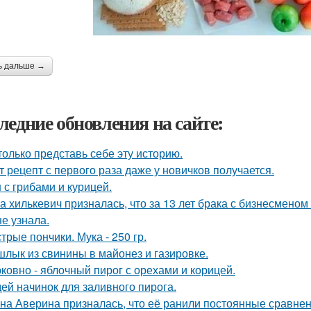
ь дальше →
ледние обновления на сайте:
только представь себе эту историю.
т рецепт с первого раза даже у новичков получается.
 с грибами и курицей.
а хилькевич призналась, что за 13 лет брака с бизнесмен
не узнала.
трые пончики. Мука - 250 гр.
лык из свинины в майонез и газировке.
ковно - яблочный пирог с орехами и корицей.
дей начинок для заливного пирога.
на Аверина призналась, что её ранили постоянные сравнени