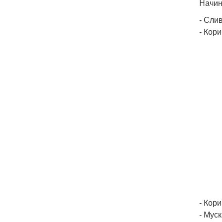
Начин
- Слив
- Кори
- Кори
- Муск