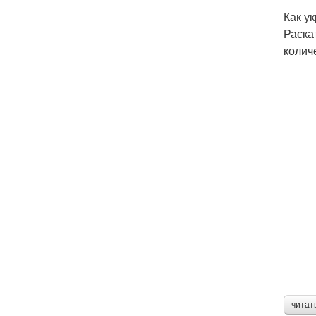
Как у
Раска
колич
читат