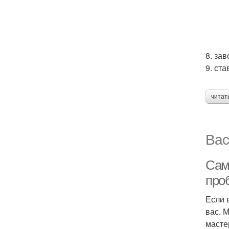
8. за
9. ст
читат
Вас
Сам
про
Если 
вас. 
масте