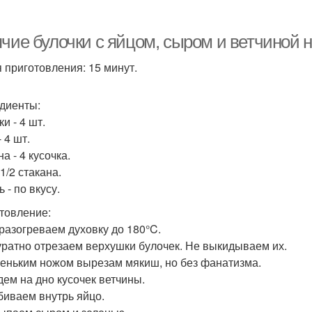
чие булочки с яйцом, сыром и ветчиной н
 приготовления: 15 минут.
диенты:
и - 4 шт.
 4 шт.
а - 4 кусочка.
1/2 стакана.
 - по вкусу.
товление:
 разогреваем духовку до 180°C.
куратно отрезаем верхушки булочек. Не выкидываем их.
леньким ножом вырезам мякиш, но без фанатизма.
адем на дно кусочек ветчины.
збиваем внутрь яйцо.