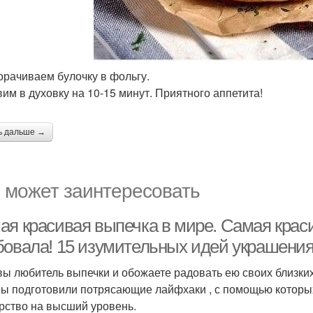
ворачиваем булочку в фольгу.
авим в духовку на 10-15 минут. Приятного аппетита!
ь дальше →
 может заинтересовать
ая красивая выпечка в мире. Самая краси
бовала! 15 изумительных идей украшени
вы любитель выпечки и обожаете радовать ею своих близких, 
Мы подготовили потрясающие лайфхаки , с помощью которы
рство на высший уровень.