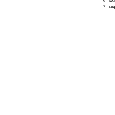
6. по
7. на