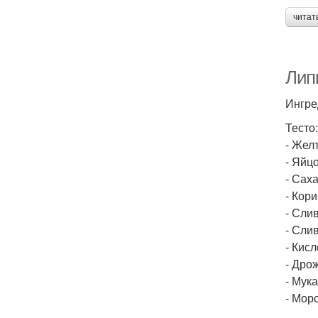
читат
Липк
Ингре
Тесто:
- Желт
- Яйцо
- Саха
- Кор
- Сли
- Сли
- Кисл
- Дрож
- Мука
- Морс