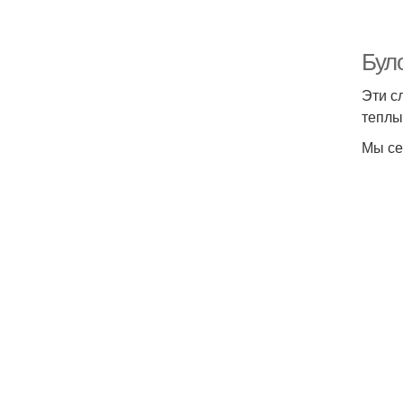
Бул
Эти с
теплы
Мы се