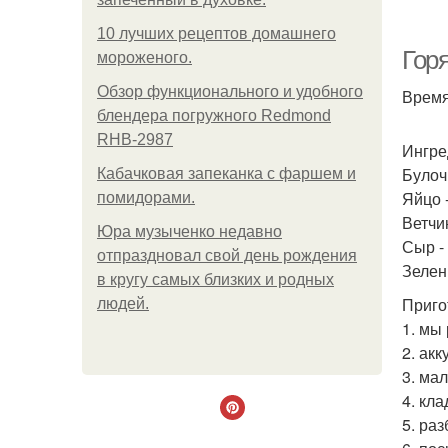
10 лучших рецептов домашнего
Горя
мороженого.
Обзор функционального и удобного
Время
блендера погружного Redmond
RHB-2987
Ингре
Булочк
Кабачковая запеканка с фаршем и
Яйцо -
помидорами.
Ветчин
Юра музыченко недавно
Сыр - 
отпраздновал свой день рождения
Зелень
в кругу самых близких и родных
Приго
людей.
1. мы
2. ак
3. ма
4. кл
5. ра