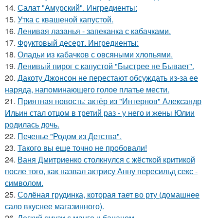
14.
Салат "Амурский". Ингредиенты:
15.
Утка с квашеной капустой.
16.
Ленивая лазанья - запеканка с кабачками.
17.
Фруктовый десерт. Ингредиенты:
18.
Оладьи из кабачков с овсяными хлопьями.
19.
Ленивый пирог с капустой "Быстрее не Бывает".
20.
Дакоту Джонсон не перестают обсуждать из-за ее
наряда, напоминающего голое платье мести.
21.
Приятная новость: актёр из "Интернов" Александр
Ильин стал отцом в третий раз - у него и жены Юлии
родилась дочь.
22.
Печенье "Родом из Детства".
23.
Такого вы еще точно не пробовали!
24.
Ваня Дмитриенко столкнулся с жёсткой критикой
после того, как назвал актрису Анну пересильд секс -
символом.
25.
Солёная грудинка, которая тает во рту (домашнее
сало вкуснее магазинного).
26.
Легкий смузи с манго и бананом.