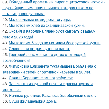
39.
Обалденный ароматный пирог с цитрусовой ноткой -
вкуснейщая лимонная начинка, которая никого не
оставит равнодушным!
40.
Малосольные помидоры - огурцы.
41.
Мы готовим хлеб из скандинавской кухни.
42.
Эксайл и Каролина планируют сыграть свадьбу
летом 2026 года!
43.
Мы готовим блюдо по мотивам белорусской кухни.
44.
Сливочная острая луковая паста.
45.
Григорий лепс мечтает о детях от молодой
возлюбленной!
46.
Фигуристка Елизавета туктамышева объявила о
завершении своей спортивной карьеры в 28 лет.
47.
Салат "Берёзка". Нам потребуется:
48.
Запеканка из куриной печени с рисом, луком и
морковью.
49.
Яичные рулетики. Казалось бы, обычный омлет.
50.
Суши филадельфия дома.