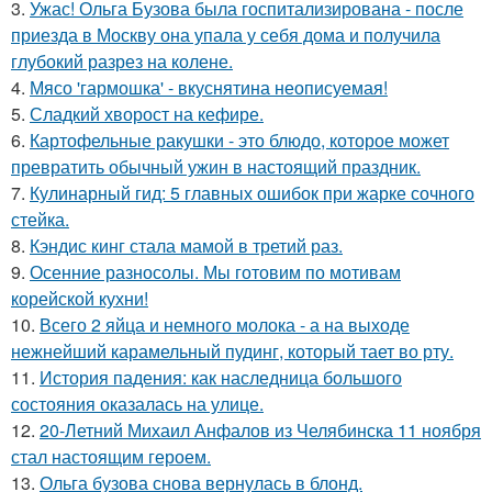
3.
Ужас! Ольга Бузова была госпитализирована - после
приезда в Москву она упала у себя дома и получила
глубокий разрез на колене.
4.
Мясо 'гармошка' - вкуснятина неописуемая!
5.
Сладкий хворост на кефире.
6.
Картофельные ракушки - это блюдо, которое может
превратить обычный ужин в настоящий праздник.
7.
Кулинарный гид: 5 главных ошибок при жарке сочного
стейка.
8.
Кэндис кинг стала мамой в третий раз.
9.
Осенние разносолы. Мы готовим по мотивам
корейской кухни!
10.
Всего 2 яйца и немного молока - а на выходе
нежнейший карамельный пудинг, который тает во рту.
11.
История падения: как наследница большого
состояния оказалась на улице.
12.
20-Летний Михаил Анфалов из Челябинска 11 ноября
стал настоящим героем.
13.
Ольга бузова снова вернулась в блонд.