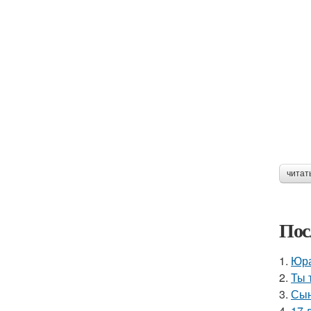
читат
Пос
1.
Юра
2.
Ты 
3.
Сын
4.
17 