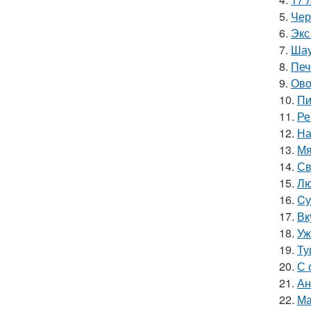
5.
Чер
6.
Экс
7.
Шау
8.
Печ
9.
Ово
10.
Пи
11.
Ре
12.
На
13.
Мя
14.
Св
15.
Лю
16.
Cу
17.
Вк
18.
Уж
19.
Ту
20.
С 
21.
Ан
22.
Ма