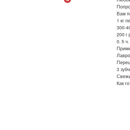
Попро
Вам п
1 кг 
300-4
200 г
0. 5 ч
Приме
Лавро
Перец
3 зубч
Свежи
Как го