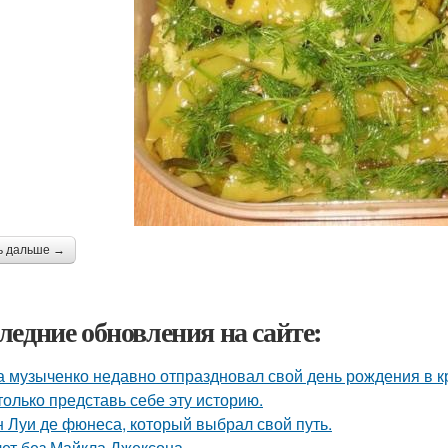
ь дальше →
ледние обновления на сайте:
 музыченко недавно отпраздновал свой день рождения в кр
только представь себе эту историю.
 Луи де фюнеса, который выбрал свой путь.
лет без Майкла Джексона.