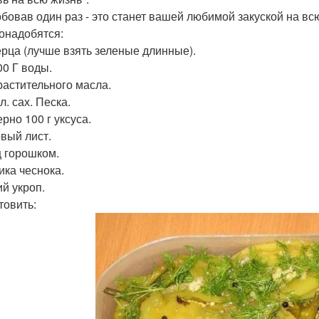
бовав один раз - это станет вашей любимой закуской на вс
онадобятся:
перца (лучше взять зеленые длинные).
00 Г воды.
 растительного масла.
. л. сах. Песка.
рно 100 г уксуса.
вый лист.
 горошком.
ика чеснока.
й укроп.
товить: