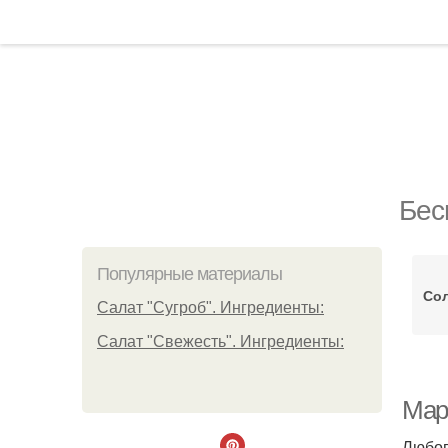
Бес
Популярные материалы
Со
Салат "Сугроб". Ингредиенты:
Салат "Свежесть". Ингредиенты:
Мар
Любов