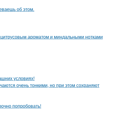
еваешь об этом.
м цитрусовым ароматом и миндальными нотками
ашних условиях!
чаются очень тонкими, но при этом сохраняют
срочно попробовать!