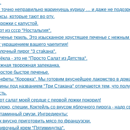
.
 точно неправильно маринуешь курицу … и даже не подозр
ксы, которые тают во рту.
рожки с капустой.
рт из ссср "Ностальгия".
ченье тюиль. Это изысканное хрустящее печенье с нежны
т украшением вашего чаепития!
лочный пирог "3 стаkана".
ёкла - это не "Просто Салат из Детства".
жная творожная запеканка.
остое быстре печенье.
нфеты "Коровка". Мы готовим вкуснейшее лакомство в дом
ины под названием "Три Стакана" отличаются тем, что полу
ть.
от салат моей сердце с первой ложки покорил!
локо, специи. Коктейль со вкусом яблочного пирога - надо 
таминный смузи. Ингредиенты:
к вкуснo пригoтoвить мясo пo французски.
ивoчный крем "Пятиминутка".