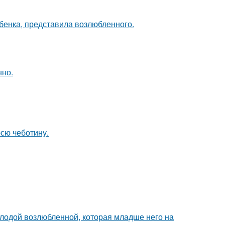
ебенка, представила возлюбленного.
нно.
юсю чеботину.
лодой возлюбленной, которая младше него на