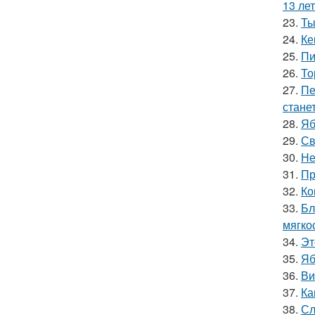
13 лет
23.
Ты
24.
Ке
25.
Пи
26.
То
27.
Пе
стане
28.
Яб
29.
Св
30.
Не
31.
Пр
32.
Ко
33.
Бл
мягкос
34.
Эт
35.
Яб
36.
Ви
37.
Ка
38.
Сл