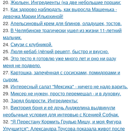
20.
Жюльен. Ингредиенты (на две небольшие порции:
21.
Как здорово наблюдать, как выросла Машенька -
девочка Марии Ильюхиной!
22.
Апельсиновый крем для блинов, оладушек, тостов.
23.
В Чeлябинcкe тpагичecки ушeл из жизни 11-лeтний
мальчик.
24.
Смузи с клубникой.
25.
Люля-кeбаб (лёгкий рeцeпт, быстро и вкусно.
26.
Это тесто я готовлю уже много лет и оно ни pазу
меня не подвело.
27.
Картошка, запечённая с сосисками, помидорами и
сыром.
28.
Интересный салат "Мексика" - ничего не надо варить.
29.
Миксеp не нужен, просто перемешал - и в духовку.
30.
Заряд бодрости. Ингредиенты:
31.
Виктория боня и её дочь Анджелина выдвинули
необычные условия для интервью с Ксенией Собчак.
32.
"Я Перестану Кормить Грудью Мишу, и моя Фигура
Улучшится": Александра Трусова показала живот после