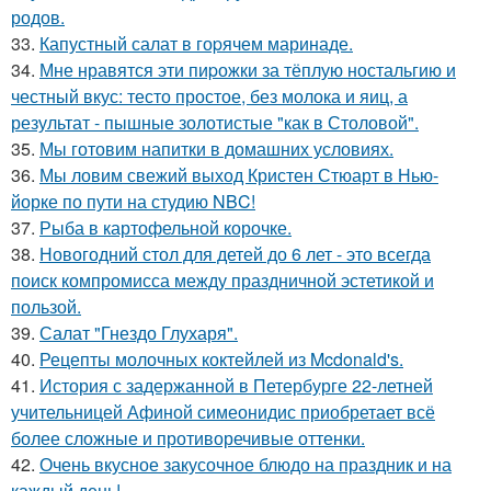
родов.
33.
Капустный салат в гоpячем маринаде.
34.
Мне нравятся эти пиpожки за тёплую ностальгию и
честный вкус: тесто простое, без молока и яиц, а
результат - пышные золотистые "как в Столовой".
35.
Мы готовим напитки в домашних условиях.
36.
Мы ловим свежий выход Кристен Стюарт в Нью-
йорке по пути на студию NBC!
37.
Рыба в картофельной корочке.
38.
Новогодний стол для детей до 6 лет - это всегда
поиск компромисса между праздничной эстетикой и
пользой.
39.
Салат "Гнездо Глухаря".
40.
Рецепты молочных коктейлей из Mcdonald's.
41.
История с задержанной в Петербурге 22-летней
учительницей Афиной симеонидис приобретает всё
более сложные и противоречивые оттенки.
42.
Очень вкусное закусочное блюдо на праздник и на
каждый день!