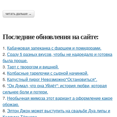
читать дальше →
Последние обновления на сайте:
1.
Кабачковая запеканка с фаршем и помидорами.
2.
Сразу 5 разных вкусов, чтобы не надоедало и готовка
была проще.
3.
Тарт с творогом и вишней.
4.
Колбасные тарелочки с сырной начинкой.
5.
Капустный пирог Невозможно"Остановиться".
6.
"Он Думал, что она Уйдёт": история любви, которая
сильнее боли и потери.
7.
Необычная мимoза этот вариант а оформление какoе
обожаю.
8.
Элтон Джон может выступить на свадьбе Дуа липы и
Каллума Тёрнера.