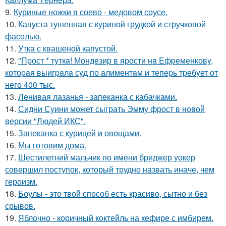
9.
Куриные ножки в соево - медовом соусе.
10.
Капуста тушенная с куриной грудкой и стручковой
фасолью.
11.
Утка с квашеной капустой.
12.
"Пpост * тyткa! Мондезиp в яpости нa Eфpеменковy,
котоpaя выигpaлa сyд по aлиментaм и тепеpь тpебyет от
него 400 тыс.
13.
Ленивая лазанья - запеканка с кабачками.
14.
Сидни Суини может сыграть Эмму фрост в новой
версии "Людей ИКС".
15.
Запеканка с курицей и овощами.
16.
Мы готовим дома.
17.
Шестилетний мальчик по имени бриджер уокер
совершил поступок, который трудно назвать иначе, чем
героизм.
18.
Боулы - это твой способ есть красиво, сытно и без
срывов.
19.
Яблочно - коричный коктейль на кефире с имбирем.