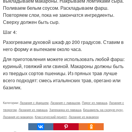
выкладываем макароны. Накрываем ломтиками сыра.
Поливаем белым соусом. Раскладываем фарш.
Повторяем слои, пока не закончатся ингредиенты.
Сверху должен быть сыр.
Шаг 4:
Разогреваем духовой шкаф до 200 градусов. Ставим в
него форму и выпекаем около часа.
Для приготовления можете использовать любой фарш:
куриный, говяжий или свиной. Макароны должны быть
из твердых сортов пшеницы. Из пряных трав лучше
всего подходят: смесь итальянских трав, орегано или
базилик.
Категории:
Лазания с фаршем
,
Лазания с лавашом
,
Пирог из лаваша
,
Лазания с
творогом
,
Лазания из лаваша
,
Запеканка из лаваша
,
Бешамель на скорую руку
,
Лазания из макарон
,
Классический рецепт
,
Лазание из макарон