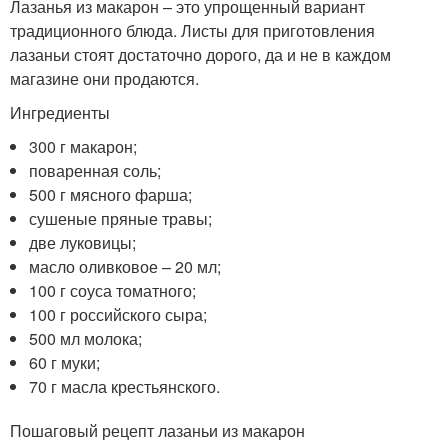
Лазанья из макарон – это упрощенный вариант
традиционного блюда. Листы для приготовления
лазаньи стоят достаточно дорого, да и не в каждом
магазине они продаются.
Ингредиенты
300 г макарон;
поваренная соль;
500 г мясного фарша;
сушеные пряные травы;
две луковицы;
масло оливковое – 20 мл;
100 г соуса томатного;
100 г российского сыра;
500 мл молока;
60 г муки;
70 г масла крестьянского.
Пошаговый рецепт лазаньи из макарон