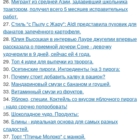
26.
Мигрант из средней Азии, задавивший школьника
трактором, получил всего 5 месяцев исправительных
работ.
27.
Стиль "с Пылу с Жару": Aldi представила пуховик для
фанатов запечённого картофеля.
28.
Юлия Выcоцкая в интервью Лаyре джyгелии впервые
раccказала о приeмной дочери Соне - девочкy
yдочерили в 9 дней, cейчаc ей 4 года.
29.
Топ 4 идеи для выпечки из творога.
30.
Осетинские пироги. Ингредиенты (на 3 пирога:
31.
Почему стоит добавить халву в рацион?
32.
Мандариновый смузи с бананом и грушей.
33.
Витаминный смузи из фруктов.
34.
Яблоко, специи. Коктейль со вкусом яблочного пирога
- надо срочно попробовать!
35.
Шоколадное чудо. Продукты:
36.
Блины - идеальная основа для самых разных
сладостей.
37.
Торт "Птичье Молоко" с манкой.