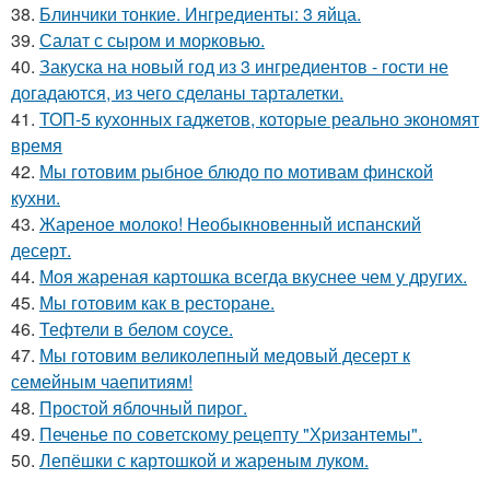
38.
Блинчики тонкие. Ингредиенты: 3 яйца.
39.
Салат с сыром и моpковью.
40.
Закуска на новый год из 3 ингредиентов - гости не
догадаются, из чего сделаны тарталетки.
41.
ТОП-5 кухонных гаджетов, которые реально экономят
время
42.
Мы готовим рыбное блюдо по мотивам финской
кухни.
43.
Жареное молоко! Необыкновенный испанский
десерт.
44.
Моя жареная картошка всегда вкуснее чем у других.
45.
Мы готовим как в ресторане.
46.
Тефтели в белом соусе.
47.
Мы готовим великолепный медовый десерт к
семейным чаепитиям!
48.
Простой яблочный пирог.
49.
Печенье по советскому pецепту "Хpизантемы".
50.
Лепёшки с картошкой и жареным луком.