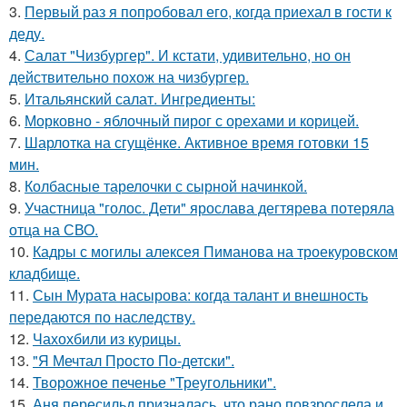
3.
Первый раз я попробовал его, когда приехал в гости к
деду.
4.
Салат "Чизбургер". И кстати, удивительно, но он
действительно похож на чизбургер.
5.
Итальянский салат. Ингредиенты:
6.
Морковно - яблочный пирог с орехами и корицей.
7.
Шарлотка на сгущёнке. Активное время готовки 15
мин.
8.
Колбасные тарелочки с сырной начинкой.
9.
Участница "голос. Дети" ярослава дегтярева потеряла
отца на СВО.
10.
Кадры с могилы алексея Пиманова на троекуровском
кладбище.
11.
Сын Мурата насырова: когда талант и внешность
передаются по наследству.
12.
Чахохбили из курицы.
13.
"Я Мечтал Просто По-детски".
14.
Творожное печенье "Треугольники".
15.
Аня пересильд призналась, что рано повзрослела и