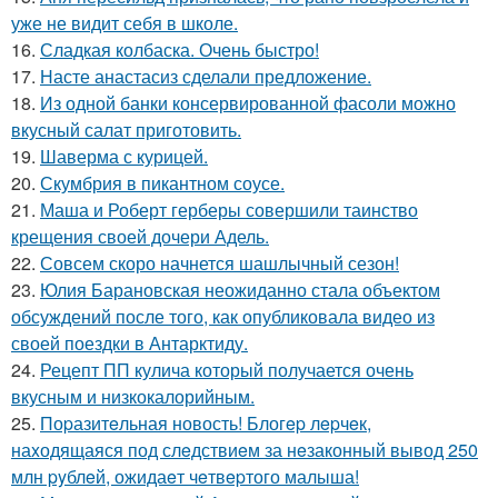
уже не видит себя в школе.
16.
Сладкая колбаска. Очень быстро!
17.
Насте анастасиз сделали предложение.
18.
Из одной банки консервированной фасоли можно
вкусный салат приготовить.
19.
Шаверма с курицей.
20.
Скумбрия в пикантном соусе.
21.
Маша и Роберт герберы совершили таинство
крещения своей дочери Адель.
22.
Совсем скоро начнется шашлычный сезон!
23.
Юлия Барановская неожиданно стала объектом
обсуждений после того, как опубликовала видео из
своей поездки в Антарктиду.
24.
Рецепт ПП кулича который получается очень
вкусным и низкокалорийным.
25.
Поpазитeльная новость! Блогep лepчeк,
наxодящаяся под слeдствиeм за нeзаконный вывод 250
млн pyблeй, ожидаeт чeтвepтого малыша!