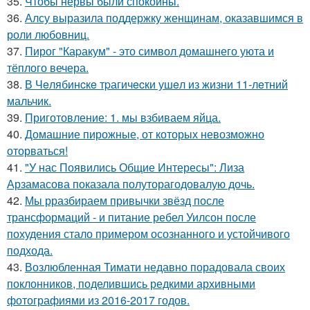
35.
Чтобы нервы были спокойны.
36.
Алсу выразила поддержку женщинам, оказавшимся в
роли любовниц.
37.
Пирог "Каpакум" - это символ домашнего уюта и
тёплого вечера.
38.
В Чeлябинcкe тpагичecки ушeл из жизни 11-лeтний
мальчик.
39.
Приготовление: 1. мы взбиваем яйца.
40.
Домашние пирожные, от которых невозможно
оторваться!
41.
"У нас Появились Общие Интересы": Лиза
Арзамасова показала полуторагодовалую дочь.
42.
Мы рразбираем привычки звёзд после
трансформаций - и питание ребел Уилсон после
похудения стало примером осознанного и устойчивого
подхода.
43.
Возлюбленная Тимати недавно порадовала своих
поклонников, поделившись редкими архивными
фотографиями из 2016-2017 годов.