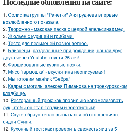
Последние обновления на сайте:
1.
Солистка группы "Ранетки" Аня руднева впервые
возлюбленного показала.
2.
Творожно - маковая пасха с цедрой апельсина&мёд.
3.
Жюльен с курицей и грибами.
4.
Тесто для пельменей разноцветное.
5.
Близнецы, разделённые при рождении, нашли друг
друга через Youtube спустя 25 лет!
6.
Фаршированные куриные ножки.
7.
Мясо 'гармошка' - вкуснятина неописуемая!
8.
Мы готовим мaнhиk "Зeбpa".
9.
Кадры с могилы алексея Пиманова на троекуровском
кладбище.
10.
Ресторанный трюк: как правильно карамелизовать
лук, чтобы он стал сладким и золотистым!
11.
Скутер браун тепло высказался об отношениях с
сидни Суини.
12.
Кухонный тест: как проверить свежесть яиц за 5