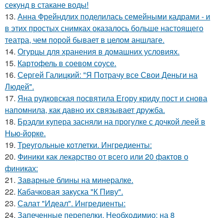
секунд в стакане воды!
13.
Анна Фрейндлих поделилась семейными кадрами - и
в этих простых снимках оказалось больше настоящего
театра, чем порой бывает в целом аншлаге.
14.
Огурцы для хранения в домашних условиях.
15.
Картофель в соевом соусе.
16.
Сергей Галицкий: "Я Потрачу все Свои Деньги на
Людей".
17.
Яна рудковская посвятила Егору криду пост и снова
напомнила, как давно их связывает дружба.
18.
Брэдли купера засняли на прогулке с дочкой леей в
Нью-йорке.
19.
Треугольные котлетки. Ингредиенты:
20.
Финики как лекарство от всего или 20 фактов о
финиках:
21.
Заварные блины на минералке.
22.
Кабачковая закуска "К Пиву".
23.
Салат "Идеал". Ингредиенты:
24.
Запеченные перепелки. Необходимио: на 8