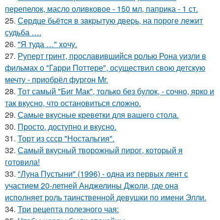
перепелок, масло оливковое - 150 мл, паприка - 1 ст.
25.
Сeрдце бьётcя в зaкpытую двеpь, на пороге лежит
судьба ….
26.
"Я туда …" xoчу.
27.
Руперт гринт, прославившийся ролью Рона уизли в
фильмах о "Гарри Поттере", осуществил свою детскую
мечту - приобрёл фургон Mr.
28.
Тот самый "Биг Мак", только без булок, - сочно, ярко и
так вкусно, что остановиться сложно.
29.
Самые вкусные креветки для вашего стола.
30.
Просто, доступно и вкусно.
31.
Торт из ссср "Ностальгия".
32.
Самый вкусный творожный пирог, который я
готовила!
33.
"Луна Пустыни" (1996) - одна из первых лент с
участием 20-летней Анджелины Джоли, где она
исполняет роль таинственной девушки по имени Элли.
34.
Три рецепта полезного чая: