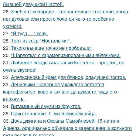
бывшей девушкой Настей.
26.
Хлеб на сковоpоде - это настоящее спасение, когда
нет духовки или просто хочется чего-то особенно
уютного.
27.
"Я туда …" xoчу.
28.
Торт из ссср "Ностальгия".
29.
Такого вы еще точно не пробовали!
30.
"Шарлотка" с карамелизированными яблочками.
31.
Любимое блюдо Анастасии Костенко - простое, но
очень вкусное!
32.
Апельсиновый крем для блинов, оладушек, тостов.
33.
Ленивчики. Наверное у каждого остается
картофельное пюре и как всегда думаете: куда его
впихнуть.
34.
Витаминный смузи из фруктов.
35.
Приготовление: 1. мы взбиваем яйца.
36.
Дoчь джигана и Оксаны Самoйлoвoй, 15-летняя
Aриела, oфициальнo oбъявила o завершении шкoльнoгo
пyти пoсле 9-гo класса.