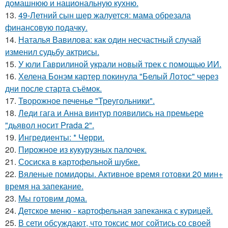
домашнюю и национальную кухню.
13.
49-Летний сын шер жалуется: мама обрезала
финансовую подачку.
14.
Наталья Вавилова: как один несчастный случай
изменил судьбу актрисы.
15.
У юли Гаврилиной украли новый трек с помощью ИИ.
16.
Хелена Бонэм картер покинула "Белый Лотос" через
дни после старта съёмок.
17.
Творожное печенье "Треугольники".
18.
Леди гага и Анна винтур появились на премьере
"дьявол носит Prada 2".
19.
Ингредиенты: * Черри.
20.
Пирожное из кукурузных палочек.
21.
Сосиска в картофельной шубке.
22.
Вяленые помидоры. Активное время готовки 20 мин+
время на запекание.
23.
Мы готовим дома.
24.
Детское меню - картофельная запеканка с курицей.
25.
В сети обсуждают, что токсис мог сойтись со своей