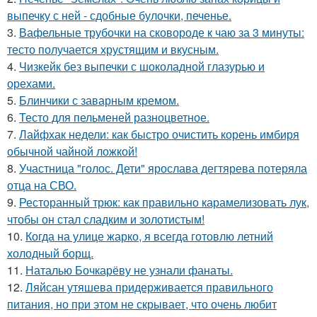
выпечку с ней - сдобные булочки, печенье.
3.
Вафельные трубочки на сковороде к чаю за 3 минуты:
тесто получается хрустящим и вкусным.
4.
Чизкейк без выпечки с шоколадной глазурью и
орехами.
5.
Блинчики с заварным кремом.
6.
Тесто для пельменей разноцветное.
7.
Лайфхак недели: как быстро очистить корень имбиря
обычной чайной ложкой!
8.
Участница "голос. Дети" ярослава дегтярева потеряла
отца на СВО.
9.
Ресторанный трюк: как правильно карамелизовать лук,
чтобы он стал сладким и золотистым!
10.
Когда на улице жарко, я всегда готовлю летний
холодный борщ.
11.
Наталью Бочкарёву не узнали фанаты.
12.
Ляйсан утяшева придерживается правильного
питания, но при этом не скрывает, что очень любит