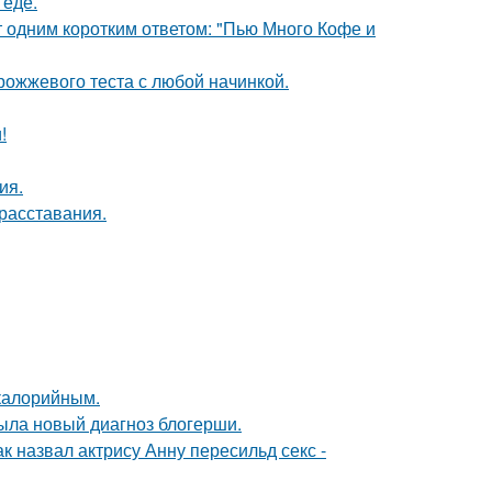
 еде.
т одним коротким ответом: "Пью Много Кофе и
рожжевого теста с любой начинкой.
!
ия.
расставания.
окалорийным.
рыла новый диагноз блогерши.
ак назвал актрису Анну пересильд секс -