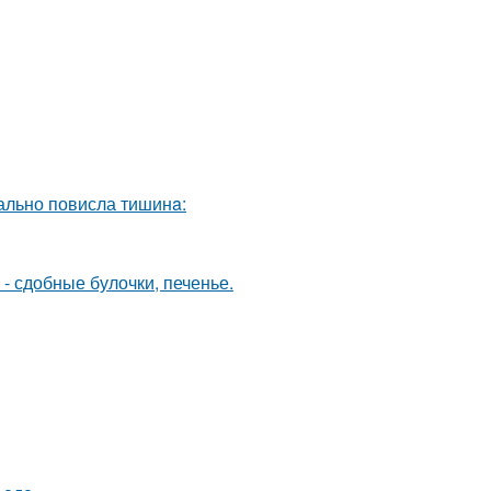
еально повисла тишинa:
- сдобные булочки, печенье.