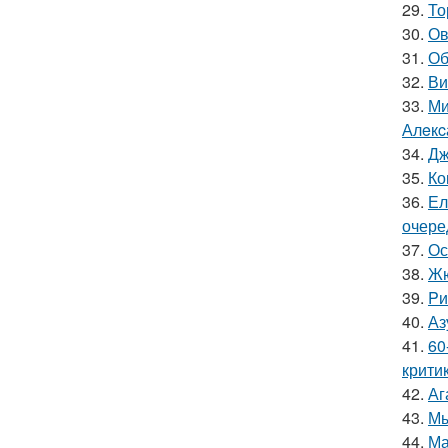
29.
То
30.
Ов
31.
Об
32.
Ви
33.
Ми
Алeкc
34.
Дж
35.
Ко
36.
Ел
очере
37.
Ос
38.
Жю
39.
Pи
40.
Аз
41.
60
крити
42.
Аг
43.
Мы
44.
Ма