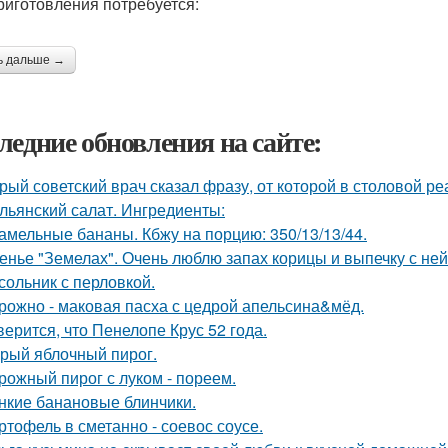
риготовления потребуется:
ь дальше →
ледние обновления на сайте:
рый советский врач сказал фразу, от которой в столовой р
льянский салат. Ингредиенты:
амельные бананы. Кбжу на порцию: 350/13/13/44.
енье "Земелах". Очень люблю запах корицы и выпечку с ней 
сольник с перловкой.
рожно - маковая пасха с цедрой апельсина&мёд.
верится, что Пенелопе Крус 52 года.
рый яблочный пирог.
рожный пирог с луком - пореем.
нкие банановые блинчики.
ртофель в сметанно - соевос соусе.