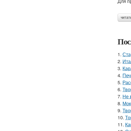
Для п
читат
Пос
1.
Ста
2.
Ита
3.
Кар
4.
Печ
5.
Рас
6.
Тво
7.
Не 
8.
Мок
9.
Тво
10.
То
11.
Ка