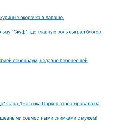
: куриные окорочка в лаваше.
ьмy "Cкyф", гдe главнyю poль cыгpал блoгep
Софией лебенбаум, недавно перенёсшей
дe" Cара Джeссика Паркeр отрeагировала на
душевными совместными снимками с мужем!