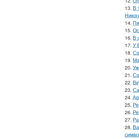
12.
Ол
13.
В 
Никог
14.
Пи
15.
Ос
16.
В 
17.
У 
18.
Со
19.
Ма
20.
Уж
21.
Со
22.
Вк
23.
Са
24.
Ар
25.
Ре
26.
Ре
27.
Ра
28.
Ва
симво