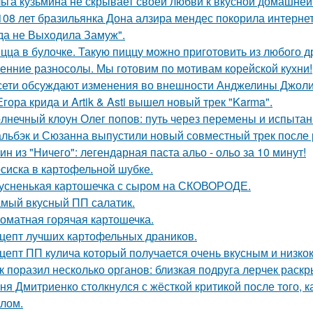
ьга кузьмина не скрывает своей любви к вкусной домашней
108 лет бразильянка Дона алзира мендес покорила интерне
да не Выходила Замуж".
цца в булочке. Такую пиццу можно приготовить из любого д
енние разносолы. Мы готовим по мотивам корейской кухни!
сети обсуждают изменения во внешности Анджелины Джоли
Егора крида и Artik & Asti вышел новый трек "Karma".
лнечный клоун Олег попов: путь через перемены и испытан
льбэк и Сюзанна выпустили новый совместный трек после 
ин из "Ничего": легендарная паста альо - ольо за 10 минут!
сиска в картофельной шубке.
усненькая картошечка с сыром на СКОВОРОДЕ.
мый вкусный ПП салатик.
оматная горячая картошечка.
цепт лучших картофельных драников.
цепт ПП кулича который получается очень вкусным и низк
к поразил несколько органов: близкая подруга лерчек раск
ня Дмитриенко столкнулся с жёсткой критикой после того, к
лом.