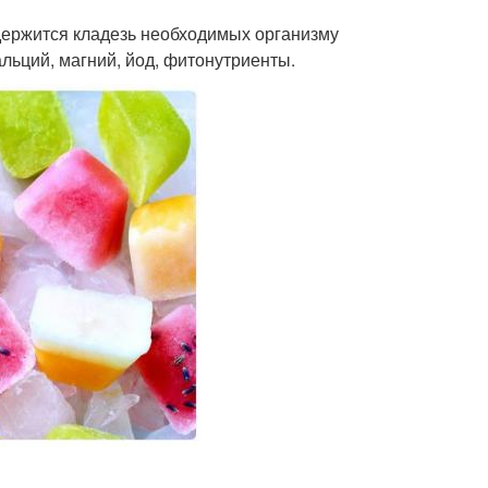
одержится кладезь необходимых организму
альций, магний, йод, фитонутриенты.