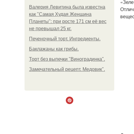
«Зеле
Валерия Левитина была известна
Отлич
как "Самая Худая Женщина
вещес
Планеты": при росте 171 см её вес
не превышал 25 кг.
Печеночный торт. Ингредиенты.
Баклажаны как грибы.
Торт без выпечки "Виноградинка".
Замечательный рецепт. Медовик".