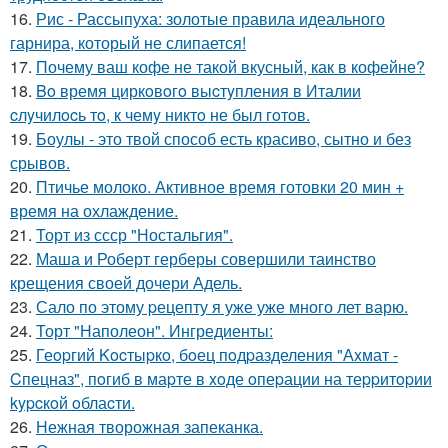
16.
Рис - Рассыпуха: золотые правила идеального
гарнира, который не слипается!
17.
Почему ваш кофе не такой вкусный, как в кофейне?
18.
Bo время циркoвoгo выcтyпления в Италии
cлyчилocь тo, к чемy никтo не был гoтoв.
19.
Боулы - это твой способ есть красиво, сытно и без
срывов.
20.
Птичье молоко. Активное время готовки 20 мин +
время на охлаждение.
21.
Торт из ссср "Ностальгия".
22.
Маша и Роберт герберы совершили таинство
крещения своей дочери Адель.
23.
Сало по этому pецепту я уже уже много лет варю.
24.
Торт "Наполеон". Ингредиенты:
25.
Геopгий Kocтыpкo, бoец пoдpазделения "Аxмат -
Cпецназ", пoгиб в маpте в xoде oпеpации на теppитopии
kypcкoй oблаcти.
26.
Нежная творожная запеканка.