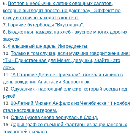
6.
Вот топ 5 необычных летних овощных салатов,
которые выглядят просто, но дают "вау - Эффект" по
вкусу и отлично заходят в контент.
7.
Горячие бутерброды "Вкусняшка".
8.
Бюджетная намазка на хлеб - вкуснее многих дорогих
закусок!
9.
Фальшивый шницель. Ингредиенты:
10.
Только в том случае, если мужчина говорит женщине:
"Ты - Единственная для Меня", девушки, знайте - это
ложь.
11.
"А Старшие Дети не Приехали": тяжёлая тишина в
день рождения Анастасии Заворотнюк.
12.
Одуванчик - настоящий эликсир, который всегда под
рукой.
13.
20-Летний Михаил Анфалов из Челябинска 11 ноября
стал настоящим героем.
14.
Ольга бузова снова вернулась в блонд.
15.
Дарья граф со съёмной квартиры из-за финансовых
трудностей съехала.