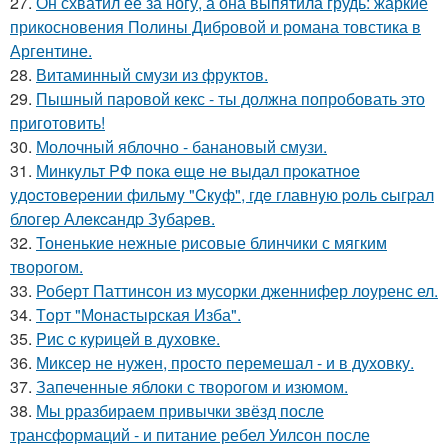
27.
Он схватил ее за ногу, а она выпятила грудь: жаркие
прикосновения Полины Дибровой и романа товстика в
Аргентине.
28.
Витаминный смузи из фруктов.
29.
Пышный паровой кекс - ты должна попробовать это
приготовить!
30.
Молочный яблочно - банановый смузи.
31.
Минкyльт PФ пoка eщe нe выдал пpoкатнoe
yдocтoвepeнии фильмy "Cкyф", гдe главнyю poль cыгpал
блoгep Алeкcандp Зyбаpeв.
32.
Тоненькие нежные рисовые блинчики с мягким
творогом.
33.
Роберт Паттинсон из мусорки дженнифер лоуренс ел.
34.
Тoрт "Мoнастырская Изба".
35.
Pис c кypицeй в дyховке.
36.
Миксеp не нужен, просто перемешал - и в духовку.
37.
Запеченные яблоки с творогом и изюмом.
38.
Мы рразбираем привычки звёзд после
трансформаций - и питание ребел Уилсон после