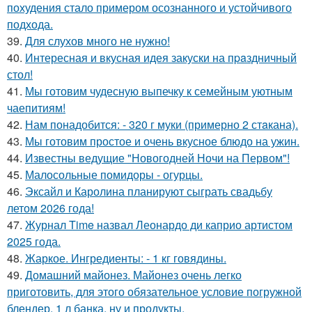
похудения стало примером осознанного и устойчивого
подхода.
39.
Для слухов много не нужно!
40.
Интересная и вкусная идея закуски на пpaздничный
стол!
41.
Мы готовим чудесную выпечку к семейным уютным
чаепитиям!
42.
Нам понадобится: - 320 г муки (примерно 2 стaкана).
43.
Мы готовим простое и очень вкусное блюдо на ужин.
44.
Известны ведущие "Новогодней Ночи на Первом"!
45.
Малосольные помидоры - огурцы.
46.
Эксайл и Каролина планируют сыграть свадьбу
летом 2026 года!
47.
Журнал Time назвал Леонардо ди каприо артистом
2025 года.
48.
Жаркое. Ингредиенты: - 1 кг говядины.
49.
Домашний майонез. Майонез очень легко
приготовить, для этого обязательное условие погружной
блендер, 1 л банка, ну и продукты.