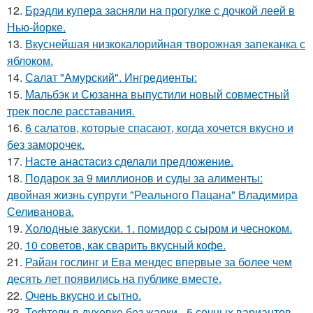
12.
Брэдли купера засняли на прогулке с дочкой леей в
Нью-йорке.
13.
Вкуснейшая низкокалорийная творожная запеканка с
яблоком.
14.
Салат "Амурский". Ингредиенты:
15.
Мальбэк и Сюзанна выпустили новый совместный
трек после расставания.
16.
6 салатов, которые спасают, когда хочется вкусно и
без заморочек.
17.
Насте анастасиз сделали предложение.
18.
Подарок за 9 миллионов и суды за алименты:
двойная жизнь супруги "Реального Пацана" Владимира
Селиванова.
19.
Холодные закуски. 1. помидор с сыром и чесноком.
20.
10 советов, как сварить вкусный кофе.
21.
Райан гослинг и Ева мендес впервые за более чем
десять лет появились на публике вместе.
22.
Очень вкусно и сытно.
23.
Тефтели в духовке без жарки - 5 сочных вариантов