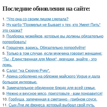
Последние обновления на сайте:
1.
"Что она со своим лицом сделала?
2.
Ну кагбэ "Похмелья не Бывает у тех, кто Умеет Пить"
это сказка?
3.
Подборка чизкейков, которые вы должны обязательно
попробовать!
4.
Горшочек, варись. Обязательно попробуйте!
5.
Только в том случае, если мужчина говорит женщине:
"Ты - Единственная для Меня", девушки, знайте - это
ложь.
6.
Салат "на Скорую Руку".
7.
Арина соболенко на обложке майского Vogue и дала
большое интервью.
8.
Замечательное обеденное блюдо для всей семьи.
9.
Нежно и вкусное мясо, приготовьте - вам понравится!
10.
Горбуша, запеченная в сметанно - грибном соусе.
11.
Сын Луи де фюнеса, который выбрал свой путь.