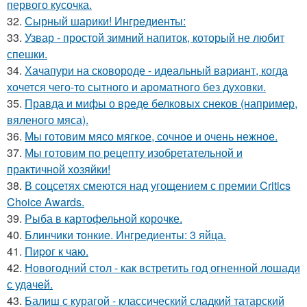
первого кусочка.
32.
Сырный шарики! Ингредиенты:
33.
Узвар - простой зимний напиток, который не любит
спешки.
34.
Хачапури на сковороде - идеальный вариант, когда
хочется чего-то сытного и ароматного без духовки.
35.
Правда и мифы о вреде белковых снеков (например,
вяленого мяса).
36.
Мы готовим мясо мягкое, сочное и очень нежное.
37.
Мы готовим по рецепту изобретательной и
практичной хозяйки!
38.
В соцсетях смеются над угощением с премии Critics
Choice Awards.
39.
Рыба в картофельной корочке.
40.
Блинчики тонкие. Ингредиенты: 3 яйца.
41.
Пиpог к чаю.
42.
Новогодний стол - как встретить год огненной лошади
с удачей.
43.
Балиш с курагой - классический сладкий татарский