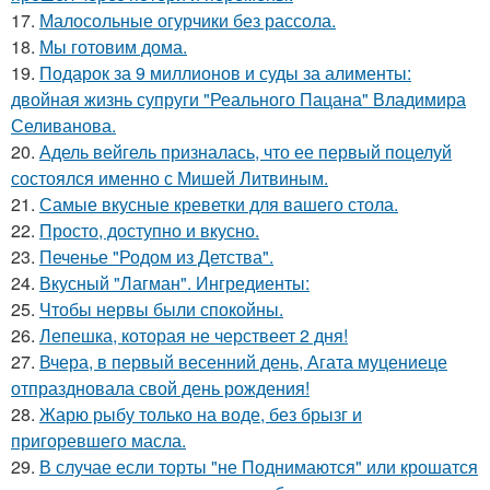
17.
Малосольные огурчики без рассола.
18.
Мы готовим дома.
19.
Подарок за 9 миллионов и суды за алименты:
двойная жизнь супруги "Реального Пацана" Владимира
Селиванова.
20.
Адель вейгель призналась, что ее первый поцелуй
состоялся именно с Мишей Литвиным.
21.
Самые вкусные креветки для вашего стола.
22.
Просто, доступно и вкусно.
23.
Печенье "Родом из Детства".
24.
Вкусный "Лагман". Ингредиенты:
25.
Чтобы нервы были спокойны.
26.
Лепешка, которая не черствеет 2 дня!
27.
Вчера, в первый весенний день, Агата муцениеце
отпраздновала свой день рождения!
28.
Жарю рыбу только на воде, без брызг и
пригоревшего масла.
29.
В случае если торты "не Поднимаются" или крошатся