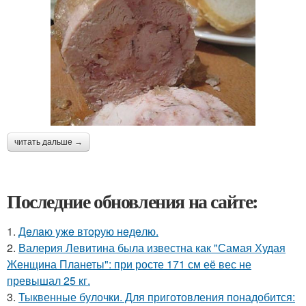
читать дальше →
Последние обновления на сайте:
1.
Дeлaю yжe втopую нeдeлю.
2.
Валерия Левитина была известна как "Самая Худая
Женщина Планеты": при росте 171 см её вес не
превышал 25 кг.
3.
Тыквенные булочки. Для приготовления понадобится: