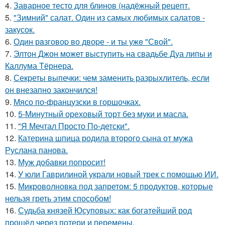
4.
Заварное тесто для блинов (надёжный рецепт.
5.
"Зимний" салат. Один из самых любимых салатов -
закусок.
6.
Один рaзговоp во двоpе - и ты ужe "Свой".
7.
Элтон Джон может выступить на свадьбе Дуа липы и
Каллума Тёрнера.
8.
Секреты выпечки: чем заменить разрыхлитель, если
он внезапно закончился!
9.
Мясо по-французски в горшочках.
10.
5-Минутный ореховый торт без муки и масла.
11.
"Я Мечтал Просто По-детски".
12.
Катерина шпица родила второго сына от мужа
Руслана панова.
13.
Муж добавки попросит!
14.
У юли Гаврилиной украли новый трек с помощью ИИ.
15.
Микроволновка под запретом: 5 продуктов, которые
нельзя греть этим способом!
16.
Судьба князей Юсуповых: как богатейший род
прошёл через потери и перемены.