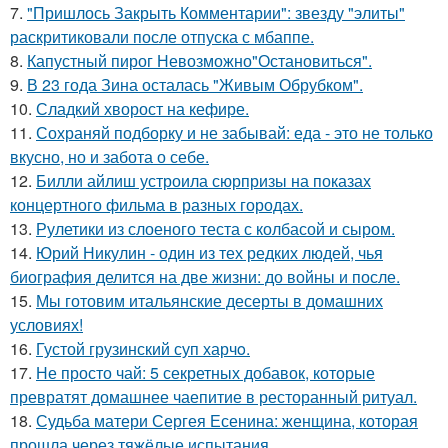
7.
"Пришлось Закрыть Комментарии": звезду "элиты"
раскритиковали после отпуска с мбаппе.
8.
Капустный пирог Невозможно"Остановиться".
9.
В 23 года Зина осталась "Живым Обрубком".
10.
Сладкий хворост на кефире.
11.
Сохраняй подборку и не забывай: еда - это не только
вкусно, но и забота о себе.
12.
Билли айлиш устроила сюрпризы на показах
концертного фильма в разных городах.
13.
Рулетики из слоеного теста с колбасой и сыром.
14.
Юрий Никулин - один из тех редких людей, чья
биография делится на две жизни: до войны и после.
15.
Мы готовим итальянские десерты в домашних
условиях!
16.
Густой грузинский суп харчo.
17.
Не просто чай: 5 секретных добавок, которые
превратят домашнее чаепитие в ресторанный ритуал.
18.
Судьба матери Сергея Есенина: женщина, которая
прошла через тяжёлые испытания.