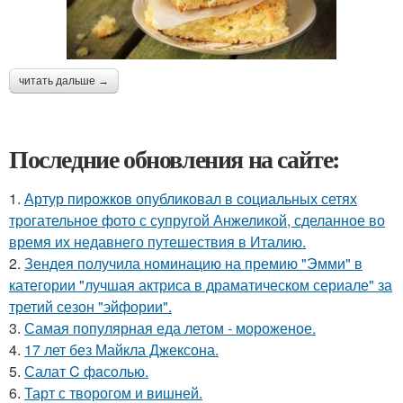
читать дальше →
Последние обновления на сайте:
1.
Артур пирожков опубликовал в социальных сетях
трогательное фото с супругой Анжеликой, сделанное во
время их недавнего путешествия в Италию.
2.
Зендея получила номинацию на премию "Эмми" в
категории "лучшая актриса в драматическом сериале" за
третий сезон "эйфории".
3.
Самая популярная еда летом - мороженое.
4.
17 лет без Майкла Джексона.
5.
Салат C фaсoлью.
6.
Тарт с творогом и вишней.