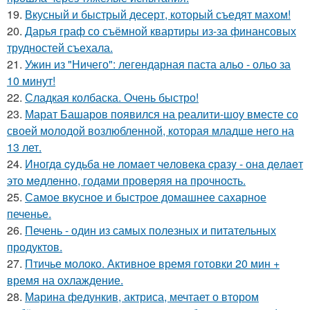
19.
Вкусный и быстрый десерт, который съедят махом!
20.
Дарья граф со съёмной квартиры из-за финансовых
трудностей съехала.
21.
Ужин из "Ничего": легендарная паста альо - ольо за
10 минут!
22.
Сладкая колбаска. Очень быстро!
23.
Марат Башаров появился на реалити-шоу вместе со
своей молодой возлюбленной, которая младше него на
13 лет.
24.
Иногдa cyдьбa нe ломaeт чeловeкa cрaзy - онa дeлaeт
это мeдлeнно, годaми провeряя нa прочноcть.
25.
Самое вкусное и быстрое домашнее сахарное
печенье.
26.
Печень - один из самых полезных и питательных
продуктов.
27.
Птичье молоко. Активное время готовки 20 мин +
время на охлаждение.
28.
Марина федункив, актриса, мечтает о втором