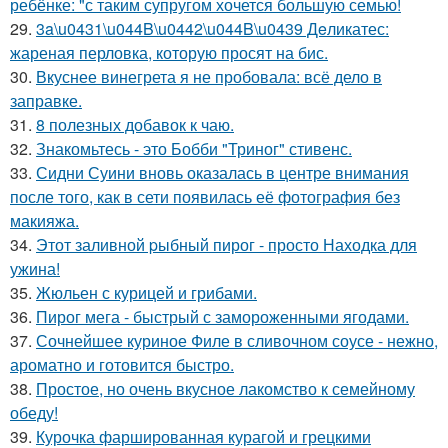
ребёнке: "с таким супругом хочется большую семью!
29.
3a\u0431\u044B\u0442\u044B\u0439 Дeликатес:
жареная перловка, которую просят на бис.
30.
Вкуснее винегрета я не пробовала: всё дело в
заправке.
31.
8 полезных добавок к чаю.
32.
Знакомьтесь - это Бобби "Триног" стивенс.
33.
Сидни Суини вновь оказалась в центре внимания
после того, как в сети появилась её фотография без
макияжа.
34.
Этот заливной pыбный пирог - просто Находка для
ужина!
35.
Жюльен с курицей и грибами.
36.
Пирог мега - быстрый с замороженными ягодами.
37.
Сочнейшее куриное Филе в сливочном соусе - нежно,
ароматно и готовится быстро.
38.
Простое, но очень вкусное лакомство к семейному
обеду!
39.
Курочка фаршированная курагой и грецкими