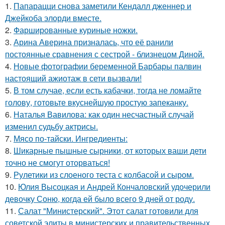
1.
Папарацци снова заметили Кендалл дженнер и
Джейкоба элорди вместе.
2.
Фаршированные куриные ножки.
3.
Арина Аверина призналась, что её ранили
постоянные сравнения с сестрой - близнецом Диной.
4.
Новые фотографии беременной Барбары палвин
настоящий ажиотаж в сети вызвали!
5.
В том случае, если есть кабачки, тогда не ломайте
голову, готовьте вкуснейшую простую запеканку.
6.
Наталья Вавилова: как один несчастный случай
изменил судьбу актрисы.
7.
Мясо по-тайски. Ингредиенты:
8.
Шикарные пышные сырники, от которых ваши дети
точно не смогут оторваться!
9.
Рулетики из слоеного теста с колбасой и сыром.
10.
Юлия Высоцкая и Андрей Кончаловский удочерили
девочку Соню, когда ей было всего 9 дней от роду.
11.
Салат "Министерский". Этот салат готовили для
советской элиты в министерских и правительственных