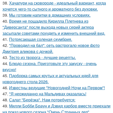
38.
Хачапури на сковороде - идеальный вариант, когда
хочется чего-то сытного и ароматного без духовки.
39.
Мы готовим напитки в домашних условиях.
40.
Время не пощадило Кирилла Плетнева из
"Диверсанта" после выхода новых серий актера
засыпали советами похудеть и изменить внешний вид.
41.
Потрясающая соленая скумбрия.
42.
"Проводил нa бaл": ceть рacтрогaло новоe фото
Дмитрия aликовa c дочкой.
43.
Тесто из творога - лучшие рецепты.
44.
Блюдо сезона. Приготовьте эту закуску - очень
вкусно!
45.
Пдоборка самых крутых и актуальных идей для
новогоднего стола 2026.
46.
Известны ведущие "Новогодней Ночи на Первом"!
47.
"Я неожиданно на Мальдивах оказалась!
48.
Салат "Берёзка". Нам потребуется:
49.
Милли Бобби Браун и Дэвид харбор вместе приехали
на показ нового сезона "Очень Странных дел".