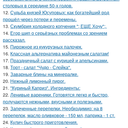
столовых в середине 50-х годов.
12.
Судьба князей Юсуповых: как богатейший род
прошёл через потери и перемены.
13.
Скумбрия холодного копчения "; ЕЩЕ Хочу";.
14.
Егор шип о серьёзных проблемах со зрением
рассказал.
15.
Пирожное из кукурузных палочек.
16.
Классная альтернатива майонезным салатам!
17.
Праздничный салат с курицей и апельсинами.
18.
Торт - салат "Чудо - Слойка".
19.
Заварные блины на минералке.
20.
Нежный лимонный пирог.
21.
"Куриный Каприз". Ингредиенты:
22.
Ленивые вареники. Готовятся легко и быстро,
получаются нежными, вкусными и полезными.
23.
Запеченные перепелки. Необходимио: на 8
перепелок, масло оливковое - 150 мл, паприка - 1 ст.
24.
Кулич быстрого приготовления.