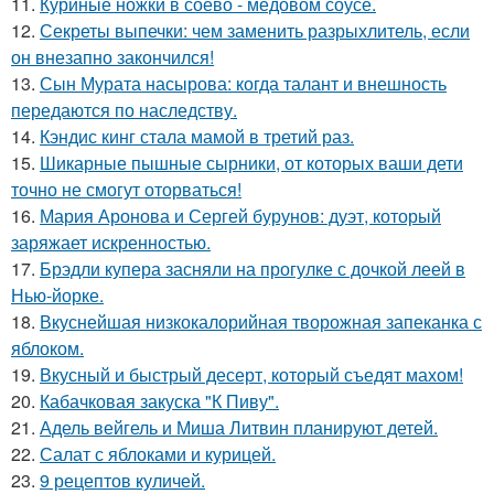
11.
Куриные ножки в соево - медовом соусе.
12.
Секреты выпечки: чем заменить разрыхлитель, если
он внезапно закончился!
13.
Сын Мурата насырова: когда талант и внешность
передаются по наследству.
14.
Кэндис кинг стала мамой в третий раз.
15.
Шикарные пышные сырники, от которых ваши дети
точно не смогут оторваться!
16.
Мария Аронова и Сергей бурунов: дуэт, который
заряжает искренностью.
17.
Брэдли купера засняли на прогулке с дочкой леей в
Нью-йорке.
18.
Вкуснейшая низкокалорийная творожная запеканка с
яблоком.
19.
Вкусный и быстрый десерт, который съедят махом!
20.
Кабачковая закуска "К Пиву".
21.
Адель вейгель и Миша Литвин планируют детей.
22.
Салат с яблоками и курицей.
23.
9 рецептов куличей.