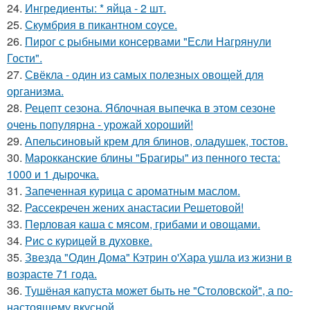
24.
Ингредиенты: * яйца - 2 шт.
25.
Скумбрия в пикантном соусе.
26.
Пирог с рыбными консервами "Если Нагрянули
Гости".
27.
Свёкла - один из самых полезных овощей для
организма.
28.
Рецепт сезона. Яблочная выпечка в этом сезоне
очень популярна - урожай хороший!
29.
Апельсиновый крем для блинов, оладушек, тостов.
30.
Марокканские блины "Брагиры" из пенного теста:
1000 и 1 дырочка.
31.
Запеченная курица с ароматным маслом.
32.
Рассекречен жених анастасии Решетовой!
33.
Пeрловая каша с мясом, грибами и овощами.
34.
Pис c кypицeй в дyховке.
35.
Звезда "Один Дома" Кэтрин о'Хара ушла из жизни в
возрасте 71 года.
36.
Тушёная капуста может быть не "Столовской", а по-
настоящему вкусной.