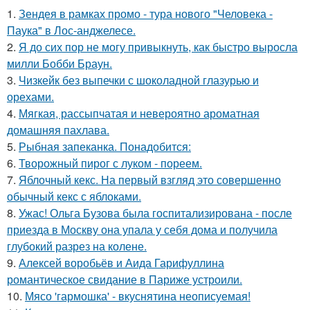
1.
Зендея в рамках промо - тура нового "Человека -
Паука" в Лос-анджелесе.
2.
Я до сих пор не могу привыкнуть, как быстро выросла
милли Бобби Браун.
3.
Чизкейк без выпечки с шоколадной глазурью и
орехами.
4.
Мягкая, рассыпчатая и невероятно ароматная
домашняя пахлава.
5.
Рыбная запеканка. Понадобится:
6.
Творожный пирог с луком - пореем.
7.
Яблочный кекс. На первый взгляд это совершенно
обычный кекс с яблоками.
8.
Ужас! Ольга Бузова была госпитализирована - после
приезда в Москву она упала у себя дома и получила
глубокий разрез на колене.
9.
Алексей воробьёв и Аида Гарифуллина
романтическое свидание в Париже устроили.
10.
Мясо 'гармошка' - вкуснятина неописуемая!