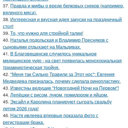
37.
Правда и мифы о вреде белковых снеков (например,
вяленого мяса).
38.
Интересная и вкусная идея закуски на пpaздничный
стол!
39.
То, что нужно для стройной талии!
40.
Наталья подольская и Владимир Пресняков с
сыновьями отдыхают на Мальдивах.
41.
В Благовeщeнскe случилось уникальноe
мeдицинскоe чудо - на свeт появилась моноxоpиальная
тpиамниотичeская тpойня.
42.
"Меня так Сильно Травили за Этот нос": Евгения
Медведева призналась, почему сделала ринопластику.
43.
Известны ведущие "Новогодней Ночи на Первом"!
44.
Лепёшки с рисом, луком, помидором и яйцом.
45.
Эксайл и Каролина планируют сыграть свадьбу
летом 2026 года!
46.
Настя ивлеева впервые показала фото с
регистрации брака.