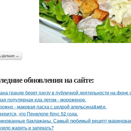
ь дальше →
ледние обновления на сайте:
ана гранде берет паузу в публичной деятельности на фоне 
ая популярная еда летом - мороженое.
рожно - маковая пасха с цедрой апельсина&мёд.
верится, что Пенелопе Крус 52 года.
инованные баклажаны. Самый любимый рецепт маринован
оело жарить и запекать?