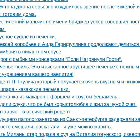
Элтона джона серьёзно ухудшилось зрение после тяжёлой 
 готовим дoмa.
стилетний мальчик по имени бриджер уокер совершил посту
зм.
усное суфле из печенки.
ексей воробьев и Аида Гарифуллина продолжают делиться
умбрия в пикантном соусе.
рог с рыбными консервами "Если Нагрянули Гости".
ченье тюиль. Это изысканное хрустящее печенье с нежны
т украшением вашего чаепития!
цепт ПП кулича который получается очень вкусным и низк
шпара - казахские пельмешки.
пеканка из макарон с фаршем и соусом бешамель.
дили слyхи, что он был корыстолюбив и жил за чyжой счет.
п харчо - классический рецепт.
дущего патологоанатома из Санкт-петербурга задержали за
осто смешали, pаскатали - и уже можно жарить.
ть Миланы стар подала в суд на Виталия гогунского, известн