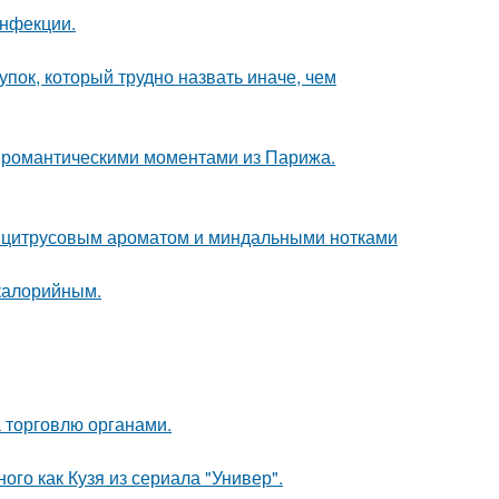
инфекции.
пок, который трудно назвать иначе, чем
 романтическими моментами из Парижа.
м цитрусовым ароматом и миндальными нотками
окалорийным.
 торговлю органами.
ого как Кузя из сериала "Универ".