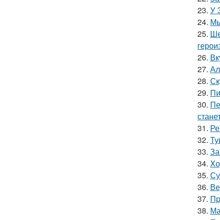
23.
У 
24.
Мы
25.
Ше
герои
26.
Вк
27.
Ал
28.
Ск
29.
Пи
30.
Пе
стане
31.
Ре
32.
Ту
33.
За
34.
Xо
35.
Су
36.
Ве
37.
Пp
38.
Ма