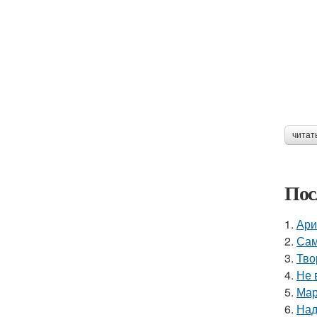
читат
Пос
1.
Ари
2.
Сам
3.
Тво
4.
Не 
5.
Мар
6.
Над