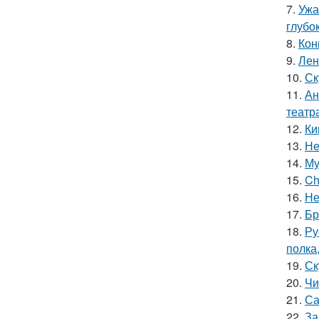
7.
Ужа
глубо
8.
Кон
9.
Лен
10.
Ск
11.
Ан
театр
12.
Ки
13.
Не
14.
Му
15.
Ch
16.
Не
17.
Бр
18.
Ру
полка
19.
Ск
20.
Чи
21.
Са
22.
За