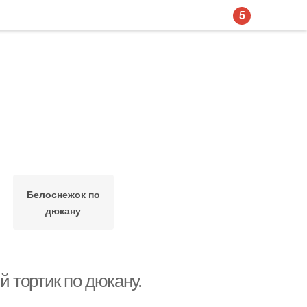
5
Белоснежок по
дюкану
 тортик по дюкану.