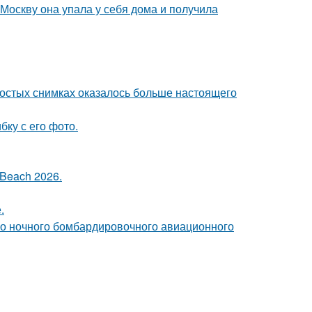
 Москву она упала у себя дома и получила
ростых снимках оказалось больше настоящего
ку с его фото.
Beach 2026.
.
го ночного бомбардировочного авиационного