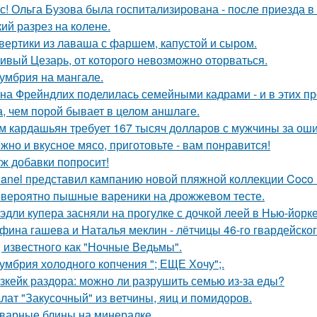
с! Ольга Бузова была госпитализирована - после приезда в
кий разрез на колене.
вертики из лаваша с фаршем, капустой и сыром.
ивый Цезарь, от которого невозможно оторваться.
умбрия на мангале.
на Фрейндлих поделилась семейными кадрами - и в этих п
а, чем порой бывает в целом аншлаге.
м кардашьян требует 167 тысяч долларов с мужчины за ошиб
жно и вкусное мясо, приготовьте - вам понравится!
ж добавки попросит!
anel представил кампанию новой пляжной коллекции Coco 
вероятно пышные вареники на дрожжевом тесте.
эдли купера засняли на прогулке с дочкой леей в Нью-йорке
фина гашева и Наталья меклин - лётчицы 46-го гвардейско
, известного как "Ночные Ведьмы".
умбрия холодного копчения "; ЕЩЕ Хочу";.
зкейк раздора: можно ли разрушить семью из-за еды?
лат "Закусочный" из ветчины, яиц и помидоров.
варные блины на минералке.