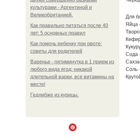
культурами - Аргентиной и
Великобританией.
Для б
Яйца -
Как правильно питаться после 40
Творог
лет: 5 основных правил
Кефир 
Как помочь ребенку при рвоте:
Кукуру
советы для родителей
Сода 
Сахзам
Варенье - пятиминутка в 1 прием из
Соль -
любого вида ягод: никакой
Крутой
длительной варки, все витамины на
месте!
Гедлибже из курицы.