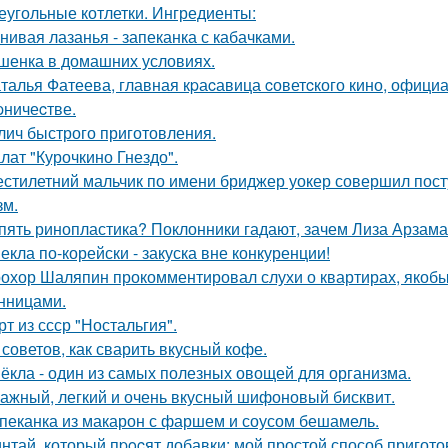
еугольные котлетки. Ингредиенты:
нивая лазанья - запеканка с кабачками.
шенка в домашних условиях.
талья Фатеева, главная кpаcавица cоветcкого кино, офици
pничеcтве.
лич быстрого приготовления.
лат "Курочкино Гнездо".
стилетний мальчик по имени бриджер уокер совершил посту
зм.
пять ринопластика? Поклонники гадают, зачем Лиза Арзам
екла по-корейски - закуска вне конкуренции!
охор Шаляпин прокомментировал слухи о квартирах, якоб
нницами.
рт из ссср "Ностальгия".
 советов, как сварить вкусный кофе.
ёкла - один из самых полезных овощей для организма.
ажный, легкий и очень вкусный шифоновый бисквит.
пеканка из макарон с фаршем и соусом бешамель.
нтай, который пpocят добавки: мой простой способ пригот