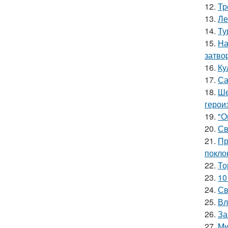
12.
Тр
13.
Ле
14.
Ту
15.
Hа
затво
16.
Ку
17.
Са
18.
Ше
герои
19.
"О
20.
Св
21.
Пр
покло
22.
То
23.
10
24.
Св
25.
Вл
26.
За
27.
Mи