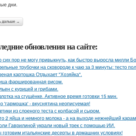
лые дни.
ь дальше →
ледние обновления на сайте:
о сих пор не могу привыкнуть, как быстро выросла милли Б
ельные трубочки на сковороде к чаю за 3 минуты: тесто по
еная картошка Отдыхает "Хозяйка".
ица фаршированная рисом.
ьен с курицей и грибами.
лотка на сгущёнке. Активное время готовки 15 мин.
о 'гармошка' - вкуснятина неописуемая!
етики из слоеного теста с колбасой и сыром.
го 2 яйца и немного молока - а на выходе нежнейший караме
юли Гаврилиной украли новый трек с помощью ИИ.
 готовим итальянские десерты в домашних условиях!