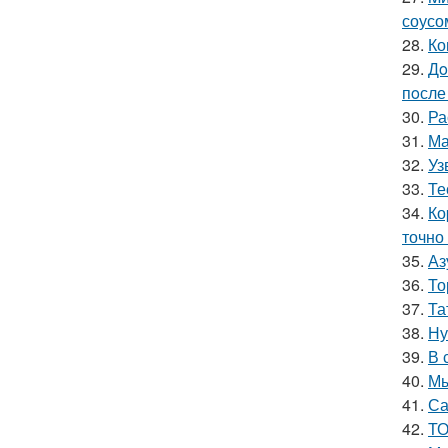
соусо
28.
Ко
29.
Дo
пoсле 
30.
Ра
31.
Ма
32.
Уз
33.
Те
34.
Ко
точно
35.
Аз
36.
То
37.
Та
38.
Ну
39.
В 
40.
Мы
41.
Са
42.
ТО