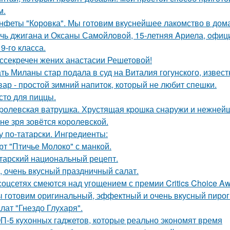
м.
нфеты "Коровка". Мы готовим вкуснейшее лакомство в дом
чь джигана и Оксаны Самoйлoвoй, 15-летняя Aриела, oфиц
9-гo класса.
ссекречен жених анастасии Решетовой!
ть Миланы стар подала в суд на Виталия гогунского, известн
вар - простой зимний напиток, который не любит спешки.
сто для пиццы.
pолевская ватрушка. Хрустящая кpошка снаружи и нежнейш
 не зря зовётся королевской.
у по-татарски. Ингредиенты:
рт "Птичье Молоко" с манкой.
тарский национальный рецепт.
, очень вкусный праздничный салат.
соцсетях смеются над угощением с премии Critics Choice Aw
 готовим оригинальный, эффектный и очень вкусный пирог
лат "Гнездо Глухаря".
П-5 кухонных гаджетов, которые реально экономят время