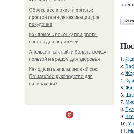
в теп
Сбрось вес и очисти органы:
простой план детоксикации для
читат
похудения
Как помочь ребенку при рвоте:
советы для родителей
Пос
Апельсин: как найти баланс между
1.
Я д
пользой и вредом для здоровья
2.
Ваф
Как сделать апельсиновый сок:
3.
Жар
Пошаговое руководство для
4.
Кур
начинающих
5.
Жюл
6.
Шар
7.
Мяс
8.
Рул
9.
Все
10.
У 
11.
Мы