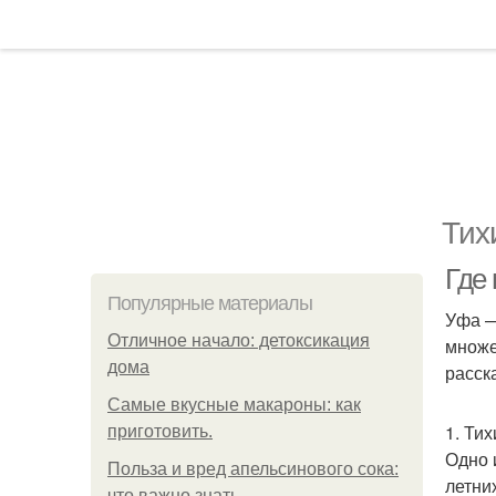
Тих
Где
Популярные материалы
Уфа —
Отличное начало: детоксикация
множе
дома
расск
Самые вкусные макароны: как
1. Ти
приготовить.
Одно 
Польза и вред апельсинового сока:
летни
что важно знать