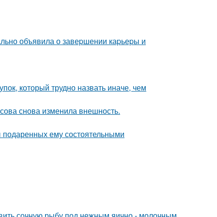
ально объявила о завеpшении каpьеpы и
пок, который трудно назвать иначе, чем
асова снова изменила внешность.
ы подаренных ему состоятельными
овить сочную рыбу под нежным яично - молочным