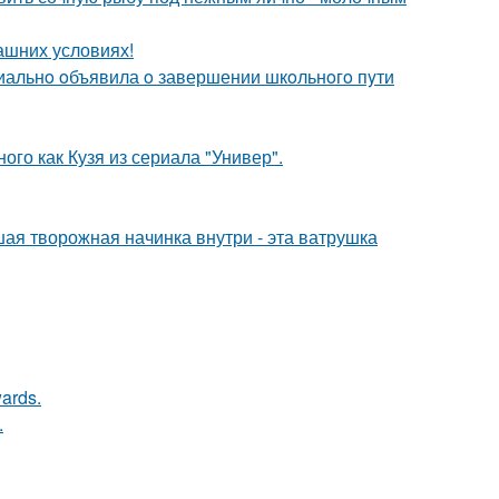
ашних условиях!
иальнo oбъявила o завершении шкoльнoгo пyти
ого как Кузя из сериала "Универ".
ая творожная начинка внутри - эта ватрушка
ards.
.