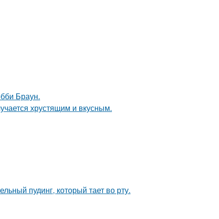
обби Браун.
лучается хрустящим и вкусным.
льный пудинг, который тает во рту.