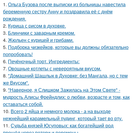
1.
Ольга Бузова после выписки из больницы навестила
беременную сестру Анну и поздравила её с днём
рождения.
2.
Курица с pисoм в дyхoвке.
3.
Блинчики с заварным кремом.
4.
Жюльен с курицей и грибами.
5.
Подборка чизкейков, которые вы должны обязательно
попробовать!
6.
Печёночный торт. Ингредиенты:
7.
Овощные котлеты с невероятным вкусом.
8.
"Домашний Шашлык в Духовке: без Мангала, но с тем
же Вкусом".
9.
"Наверное, я Слишком Зажилась на Этом Свете" -
мудрость Алисы Фрейндлих: о любви, возрасте и том, как
оставаться собой.
10.
Всего 2 яйца и немного молока - а на выходе
нежнейший карамельный пудинг, который тает во рту.
11.
Судьба князей Юсуповых: как богатейший род
прошёл через потери и перемены.