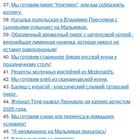
37.
Мы готовим пирог "Ноктюрн", или как соблазнить
коллегу.
38.
Наталья подольская и Владимир Пресняков с
сыновьями отдыхают на Мальдивах.
39.
Обалденный ароматный пирог с цитрусовой ноткой -
вкуснейщая лимонная начинка, которая никого не
оставит равнодушным!
40.
Мы готовим старинное блюдо русской кухни к
праздничному столу!
41.
Рецепты молочных коктейлей из Mcdonald's.
42.
Мы готовим хлеб из скандинавской кухни.
43.
Балиш с курагой - классический сладкий татарский
пирог.
44.
Журнал Time назвал Леонардо ди каприо артистом
2025 года.
45.
Мы готовим снеки для перекуса в домашних
условиях!
46.
"Я неожиданно на Мальдивах оказалась!
47.
Куриные рулеты с омлетом.