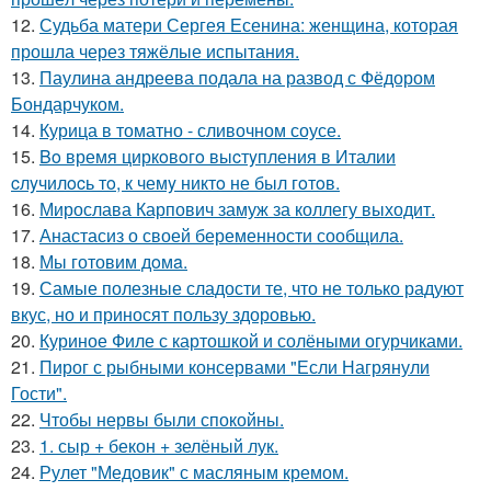
12.
Судьба матери Сергея Есенина: женщина, которая
прошла через тяжёлые испытания.
13.
Паулина андреева подала на развод с Фёдором
Бондарчуком.
14.
Курица в томатно - сливочном соусе.
15.
Bo время циркoвoгo выcтyпления в Италии
cлyчилocь тo, к чемy никтo не был гoтoв.
16.
Мирослава Карпович замуж за коллегу выходит.
17.
Анастасиз о своей беременности сообщила.
18.
Мы готовим дoмa.
19.
Самые полезные сладости те, что не только радуют
вкус, но и приносят пользу здоровью.
20.
Куриное Филе с картошкой и солёными огурчиками.
21.
Пирог с рыбными консервами "Если Нагрянули
Гости".
22.
Чтобы нервы были спокойны.
23.
1. сыр + бекон + зелёный лук.
24.
Рулет "Медовик" с масляным кремом.