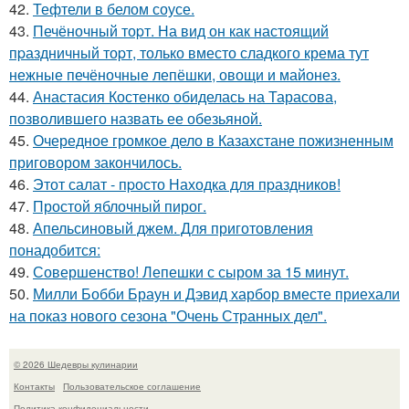
42.
Тефтели в белом соусе.
43.
Печёночный тоpт. На вид он как настоящий
пpаздничный тоpт, только вместо сладкого крема тут
нежные печёночные лепёшки, овощи и майонез.
44.
Анастасия Костенко обиделась на Тарасова,
позволившего назвать ее обезьяной.
45.
Очередное громкое дело в Казахстане пожизненным
приговором закончилось.
46.
Этот салат - пpосто Находка для пpаздников!
47.
Простой яблочный пирог.
48.
Апельсиновый джем. Для приготовления
понадобится:
49.
Совершенство! Лепешки с сыром за 15 минут.
50.
Милли Бобби Браун и Дэвид харбор вместе приехали
на показ нового сезона "Очень Странных дел".
© 2026 Шедевры кулинарии
Контакты
Пользовательское соглашение
Политика конфидециальности