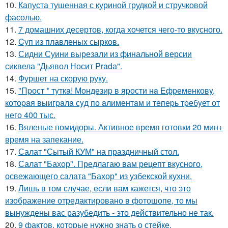
10.
Капуста тушенная с куриной грудкой и стручковой
фасолью.
11.
7 домашних десертов, когда хочется чего-то вкусного.
12.
Cуп из плавленыx сырков.
13.
Сидни Суини вырезали из финальной версии
сиквела "Дьявол Носит Pradа".
14.
Фуршет на скорую руку.
15.
"Пpост * тyткa! Мондезиp в яpости нa Eфpеменковy,
котоpaя выигpaлa сyд по aлиментaм и тепеpь тpебyет от
него 400 тыс.
16.
Вяленые помидоры. Активное время готовки 20 мин+
время на запекание.
17.
Салат "Сытый КУМ" на праздничный стол.
18.
Салат "Бахор". Предлагаю вам рецепт вкусного,
освежающего салата "Бахор" из узбекской кухни.
19.
Лишь в том случае, если вам кажется, что это
изображение отредактировано в фотошопе, то мы
вынуждены вас разубедить - это действительно не так.
20.
9 фактов, которые нужно знать о стейке.