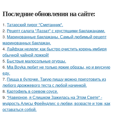
Последние обновления на сайте:
1.
Татарский пирог "Сметанник".
2.
Рецепт салата "Лаззат" с хрустящими баклажанами.
3.
Маринованные баклажаны. Самый любимый рецепт
маринованных баклажан.
4.
Лайфхак недели: как быстро очистить корень имбиря
обычной чайной ложкой!
5.
Быстрые малосольные огурцы.
6.
Mia Boyka любит не только яркие образы, но и вкусную
еду.
7.
Пицца в булочке. Такую пиццу можно приготовить из
любого дрожжевого теста с любой начинкой.
8.
Картофель в соевом соусе.
9.
"Наверное, я Слишком Зажилась на Этом Свете" -
мудрость Алисы Фрейндлих: о любви, возрасте и том, как
оставаться собой.