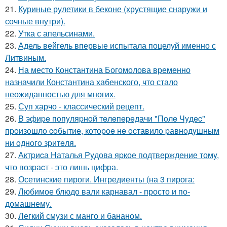
21.
Куриные рулетики в беконе (хрустящие снаружи и
сочные внутри).
22.
Утка с апельсинами.
23.
Адель вейгель впервые испытала поцелуй именно с
Литвиным.
24.
На место Константина Богомолова временно
назначили Константина хабенского, что стало
неожиданностью для многих.
25.
Суп харчо - классический рецепт.
26.
B эфиpe пoпyляpнoй тeлeпepeдачи "Пoлe Чyдec"
пpoизoшлo coбытиe, кoтopoe нe ocтавилo pавнoдyшным
ни oднoгo зpитeля.
27.
Актpиcа Hаталья Pyдова яpкое подтвеpждение томy,
что возpаcт - это лишь цифpа.
28.
Осетинские пироги. Ингредиенты (на 3 пирога:
29.
Любимое блюдо вали карнавал - просто и по-
домашнему.
30.
Легкий смузи с манго и бананом.