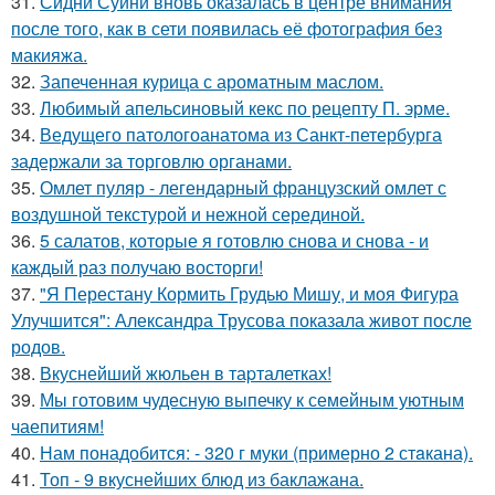
31.
Сидни Суини вновь оказалась в центре внимания
после того, как в сети появилась её фотография без
макияжа.
32.
Запеченная курица с ароматным маслом.
33.
Любимый апельсиновый кекс по рецепту П. эрме.
34.
Ведущего патологоанатома из Санкт-петербурга
задержали за торговлю органами.
35.
Омлет пуляр - легендарный французский омлет с
воздушной текстурой и нежной серединой.
36.
5 салатов, которые я готовлю снова и снова - и
каждый раз получаю восторги!
37.
"Я Перестану Кормить Грудью Мишу, и моя Фигура
Улучшится": Александра Трусова показала живот после
родов.
38.
Вкуснейший жюльен в таpталетках!
39.
Мы готовим чудесную выпечку к семейным уютным
чаепитиям!
40.
Нам понадобится: - 320 г муки (примерно 2 стaкана).
41.
Топ - 9 вкуснейших блюд из баклажана.